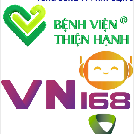
Hòn Yến phát triển du lịch gắn với bảo
tồn biển
Lấy ý kiến điều chỉnh Quy hoạch tỉnh
Đắk Lắk thời kỳ 2021-2030, tầm nhìn
đến năm 2050
Phát động chiến dịch 30 ngày đêm
giải phóng mặt bằng Tuyến đường bộ
ven biển
Đắk Lắk nỗ lực thúc đẩy tăng trưởng
kinh tế từ 10% trở lên trong Quý
II/2026
Đắk Lắk ký kết thỏa thuận hợp tác về
chuyển đổi số giai đoạn 2026 – 2030
với Tập đoàn Bưu chính Viễn thông
Việt Nam
Thứ trưởng Bộ Y tế làm việc với tỉnh
Đắk Lắk về phát triển nhân lực y tế
cho trạm y tế cấp xã
Du lịch Đắk Lắk nâng tầm trải nghiệm
du khách thông qua Hệ thống cơ sở dữ
liệu và Bản đồ số