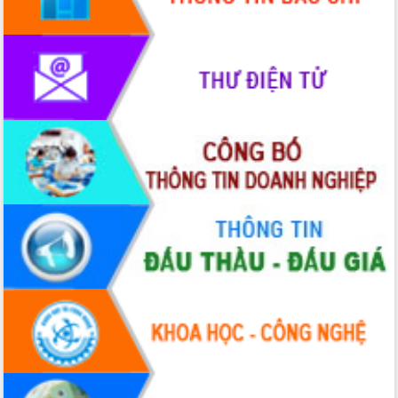
phát triển mới
Thường trực HĐND tỉnh Đắk Lắk gặp
mặt Đoàn chuyên gia y tế TP. Hồ Chí
Minh
Lễ truy điệu và an táng hài cốt liệt sĩ
tại Nghĩa trang Liệt sĩ xã Sơn Hòa
Bàn giải pháp tháo gỡ khó khăn trong
xuất khẩu sầu riêng và triển khai quy
định EUDR
Thứ trưởng Bộ Nông nghiệp và Môi
trường Nguyễn Hoàng Hiệp khảo sát
vùng trồng và doanh nghiệp đóng gói
sầu riêng tại Đắk Lắk
Trình diễn nghệ thuật chế biến các
món ăn từ sầu riêng
Đắk Lắk công bố Quy hoạch và xúc
tiến đầu tư tỉnh
Ngành cá ngừ Đắk Lắk chủ động thích
ứng để giữ vững thị trường xuất khẩu
Diễn đàn Kinh tế tư nhân Việt Nam đột