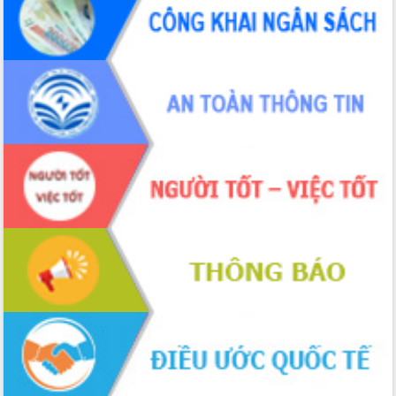
phá cơ chế - Hợp tác công tư
Đề án 06 tạo bước ngoặt đột phá trong
cải cách hành chính tỉnh Đắk Lắk
Kết nối tour, đẩy mạnh chuyển đổi số
để phát triển du lịch Đắk Lắk
Khởi động Dự án Đầu tư xây dựng hạ
tầng kỹ thuật Cụm công nghiệp Tân
Tiến
Gặp mặt các cơ quan báo chí nhân Kỷ
niệm 101 năm Ngày Báo chí Cách
mạng Việt Nam
Đắk Lắk sơ kết 4 năm triển khai thực
hiện Đề án 06 của Chính phủ
Họp báo thông tin về Hội nghị Công bố
Quy hoạch và Xúc tiến đầu tư tỉnh Đắk
Lắk
Khơi thông điểm nghẽn, đẩy nhanh
giải ngân vốn khắc phục thiên tai
HĐND tỉnh thông qua điều chỉnh Quy
hoạch tỉnh thời kỳ 2021-2030