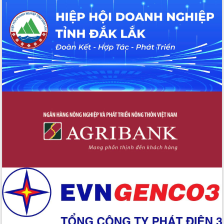
Tháo gỡ những vướng mắc, đẩy mạnh
công tác cải cách thủ tục hành chính
tại Trung tâm Phục vụ hành chính
công tỉnh
Đắk Lắk: Tôn vinh 46 giải pháp tại Hội
thi Sáng tạo Kỹ thuật 2024 - 2025
Đắk Lắk rà soát, điều chỉnh Đề án 190
về phát triển nuôi trồng thủy sản
Phó Chủ tịch UBND tỉnh Đắk Lắk
Trương Công Thái kiểm tra thực địa
Dự án cao tốc Khánh Hòa - Buôn Ma
Thuột
Định vị cà phê Việt Nam như một “di
sản sống” trong dòng chảy toàn cầu
Xây dựng nông thôn mới: Nâng cao đời
sống người dân từ những mô hình thiết
thực
Quyết liệt tháo gỡ vướng mắc, đẩy
nhanh tiến độ các dự án trọng điểm
trong Khu kinh tế Nam Phú Yên