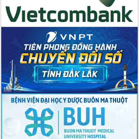
Tập huấn ứng dụng trí tuệ nhân tạo (AI)
trong thương mại điện tử năm 2026
Đoàn đại biểu Quốc hội tỉnh Đắk Lắk
trao đổi thông tin trước Kỳ họp thứ
nhất, Quốc hội khóa XVI
Quyết liệt cải cách hành chính, khơi
thông nguồn lực phát triển
Nâng cao hiệu lực, hiệu quả HĐND
tỉnh thông qua hiện đại hóa hành chính
Xã Ea Phê gắn cải cách hành chính với
chuyển đổi số
Phó Chủ tịch Thường trực UBND tỉnh
Hồ Thị Nguyên Thảo làm việc tại Trung
tâm Phục vụ hành chính công xã Ea
Phê
Xây dựng nền hành chính số đồng
hành cùng nông dân dân, doanh nghiệp
Giai đoạn 2026-2030, Đắk Lắk phấn
đấu có 77% xã đạt chuẩn nông thôn
mới