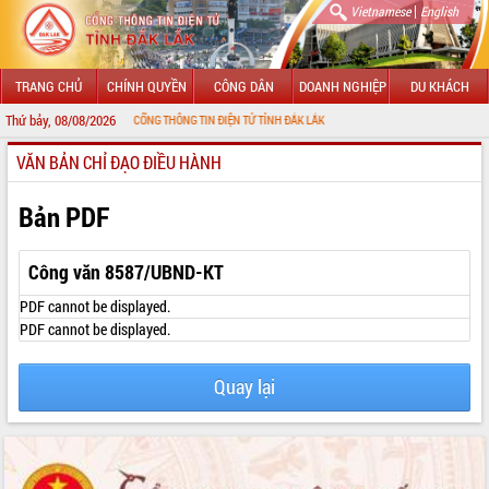
|
Vietnamese
English
TRANG CHỦ
CHÍNH QUYỀN
CÔNG DÂN
DOANH NGHIỆP
DU KHÁCH
Thứ bảy, 08/08/2026
MỪNG ĐẾN VỚI CỔNG THÔNG TIN ĐIỆN TỬ TỈNH ĐẮK LẮK
VĂN BẢN CHỈ ĐẠO ĐIỀU HÀNH
GIỚI THIỆU
LÃNH ĐẠO UBND TỈNH
Bản PDF
TIN TỨC SỰ KIỆN
Công văn 8587/UBND-KT
SỞ, BAN, NGÀNH
PDF cannot be displayed.
PDF cannot be displayed.
UBND CÁC XÃ, PHƯỜNG
Quay lại
THÔNG TIN CHỈ ĐẠO ĐIỀU HÀNH
HỆ THỐNG VĂN BẢN
VĂN BẢN HĐND TỈNH