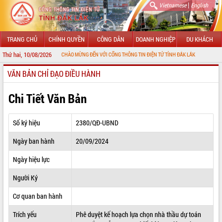
|
Vietnamese
English
TRANG CHỦ
CHÍNH QUYỀN
CÔNG DÂN
DOANH NGHIỆP
DU KHÁCH
Thứ hai, 10/08/2026
CHÀO MỪNG ĐẾN VỚI CỔNG THÔNG TIN ĐIỆN TỬ TỈNH ĐẮK LẮK
VĂN BẢN CHỈ ĐẠO ĐIỀU HÀNH
GIỚI THIỆU
LÃNH ĐẠO UBND TỈNH
Chi Tiết Văn Bản
TIN TỨC SỰ KIỆN
Số ký hiệu
2380/QĐ-UBND
SỞ, BAN, NGÀNH
Ngày ban hành
20/09/2024
UBND CÁC XÃ, PHƯỜNG
Ngày hiệu lực
THÔNG TIN CHỈ ĐẠO ĐIỀU HÀNH
Người Ký
HỆ THỐNG VĂN BẢN
Cơ quan ban hành
Trích yếu
Phê duyệt kế hoạch lựa chọn nhà thầu dự toán
VĂN BẢN HĐND TỈNH