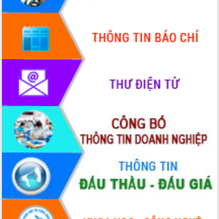
HĐND tỉnh thông qua điều chỉnh Quy
hoạch tỉnh thời kỳ 2021-2030
Hội thảo góp ý hồ sơ điều chỉnh quy
hoạch tỉnh Đắk Lắk thời kỳ 2021-2030,
tầm nhìn đến năm 2050
Nâng cao hiệu quả hoạt động của các
doanh nghiệp nhà nước
Hội nghị triển khai kết nối mạng
truyền số liệu chuyên dùng phục vụ cơ
quan Đảng, Nhà nước
Lễ phát động chuỗi hoạt động chung
tay làm sạch môi trường
Xã Ea Kar bước chuyển mình trong
công tác cải cách hành chính mô hình
mới
UBND tỉnh họp báo định kỳ tháng 4
năm 2026
Hội thảo khoa học “Giải pháp thúc đẩy
phát triển nền kinh tế xanh tại tỉnh
Đắk Lắk”
Tăng cường giám sát, đôn đốc thực