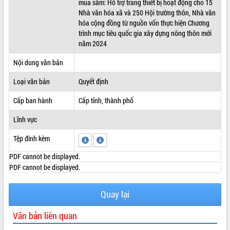
mua sắm: Hỗ trợ trang thiết bị hoạt động cho 15
Nhà văn hóa xã và 250 Hội trường thôn, Nhà văn
ĐIỂM TIN VĂN BẢN
hóa cộng đồng từ nguồn vốn thực hiện Chương
trình mục tiêu quốc gia xây dựng nông thôn mới
QUY HOẠCH - KẾ HOẠCH
năm 2024
Nội dung văn bản
Loại văn bản
Quyết định
Cấp ban hành
Cấp tỉnh, thành phố
Lĩnh vực
Tệp đính kèm
PDF cannot be displayed.
PDF cannot be displayed.
Quay lại
Văn bản liên quan