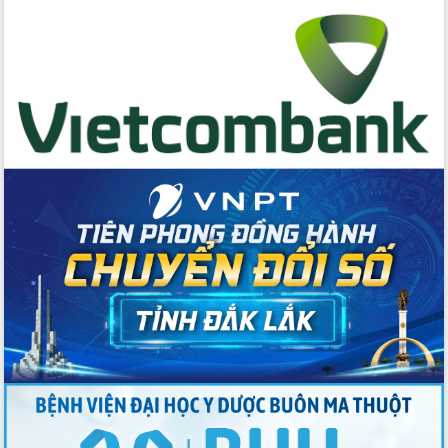
Đẩy mạnh cải cách hành chính, quyết
tâm đạt được mục tiêu tăng trưởng
hai con số trong năm 2026
Tổ chức trang trọng Lễ hội Đền thờ
Lương Văn Chánh năm 2026
Phó Bí thư Tỉnh ủy Đắk Lắk Đỗ Hữu
Huy giữ chức Bí thư Đảng ủy Ủy Ban
Nhân dân tỉnh
Bệnh án điện tử thúc đẩy chuyển đổi
số y tế tại Đắk Lắk
Chuyển đổi số thư viện: Mở rộng
không gian tri thức trong thời đại số
Đánh giá, rút kinh nghiệm công tác tổ
chức diễn tập trước ngày bầu cử
Chương trình “Gặp gỡ hữu nghị –
Friendship Meeting New Year 2026”
Bầu cử Quốc hội và HĐND: Cử tri Đắk
Lắk gửi gắm niềm tin, kỳ vọng vào lá
phiếu
Đắk Lắk sẵn sàng các điều kiện cho