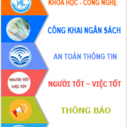
hiện nhiệm vụ quản lý tài sản công
hàng tuần
Tháo gỡ những vướng mắc, đẩy mạnh
công tác cải cách thủ tục hành chính
tại Trung tâm Phục vụ hành chính
công tỉnh
Đắk Lắk: Tôn vinh 46 giải pháp tại Hội
thi Sáng tạo Kỹ thuật 2024 - 2025
Đắk Lắk rà soát, điều chỉnh Đề án 190
về phát triển nuôi trồng thủy sản
Phó Chủ tịch UBND tỉnh Đắk Lắk
Trương Công Thái kiểm tra thực địa
Dự án cao tốc Khánh Hòa - Buôn Ma
Thuột
Định vị cà phê Việt Nam như một “di
sản sống” trong dòng chảy toàn cầu
Xây dựng nông thôn mới: Nâng cao đời
sống người dân từ những mô hình thiết
thực
Quyết liệt tháo gỡ vướng mắc, đẩy