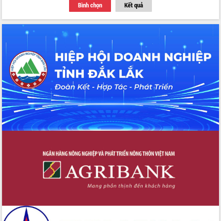
Bình chọn
Kết quả
du khách thông qua Hệ thống cơ sở dữ
liệu và Bản đồ số
Tập huấn ứng dụng trí tuệ nhân tạo (AI)
trong thương mại điện tử năm 2026
Đoàn đại biểu Quốc hội tỉnh Đắk Lắk
trao đổi thông tin trước Kỳ họp thứ
nhất, Quốc hội khóa XVI
Quyết liệt cải cách hành chính, khơi
thông nguồn lực phát triển
Nâng cao hiệu lực, hiệu quả HĐND
tỉnh thông qua hiện đại hóa hành chính
Xã Ea Phê gắn cải cách hành chính với
chuyển đổi số
Phó Chủ tịch Thường trực UBND tỉnh
Hồ Thị Nguyên Thảo làm việc tại Trung
tâm Phục vụ hành chính công xã Ea
Phê
Xây dựng nền hành chính số đồng
hành cùng nông dân dân, doanh nghiệp
Giai đoạn 2026-2030, Đắk Lắk phấn