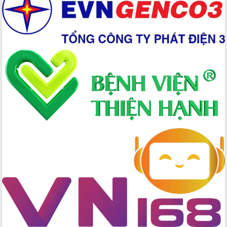
đấu có 77% xã đạt chuẩn nông thôn
mới
Chuyển đổi số 'mở đường' cho nông
nghiệp Đắk Lắk tăng trưởng bứt phá
Triển khai đồng bộ đo đạc, lập hồ sơ
địa chính, hoàn thiện cơ sở dữ liệu đất
đai
Ứng dụng sinh trắc học - Bước tiến
trong hành trình chuyển đổi số tại Đắk
Lắk
Đắk Lắk nâng cao hiệu quả công tác
Đảng từ Sổ tay đảng viên điện tử
Đắk Lắk đẩy mạnh nuôi biển công
nghệ, hướng tới phát triển thủy sản
bền vững
Tập huấn nâng cao năng lực triển khai
chuyển đổi số cho cán bộ, công chức
cấp xã
Đắk Lắk phát động hưởng ứng Ngày
Quyền của người tiêu dùng Việt Nam
2026