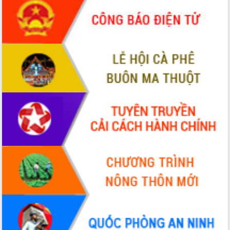
ứng để giữ vững thị trường xuất khẩu
Diễn đàn Kinh tế tư nhân Việt Nam đột
phá cơ chế - Hợp tác công tư
Đề án 06 tạo bước ngoặt đột phá trong
cải cách hành chính tỉnh Đắk Lắk
Kết nối tour, đẩy mạnh chuyển đổi số
để phát triển du lịch Đắk Lắk
Khởi động Dự án Đầu tư xây dựng hạ
tầng kỹ thuật Cụm công nghiệp Tân
Tiến
Gặp mặt các cơ quan báo chí nhân Kỷ
niệm 101 năm Ngày Báo chí Cách
mạng Việt Nam
Đắk Lắk sơ kết 4 năm triển khai thực
hiện Đề án 06 của Chính phủ
Họp báo thông tin về Hội nghị Công bố
Quy hoạch và Xúc tiến đầu tư tỉnh Đắk
Lắk
Khơi thông điểm nghẽn, đẩy nhanh
giải ngân vốn khắc phục thiên tai