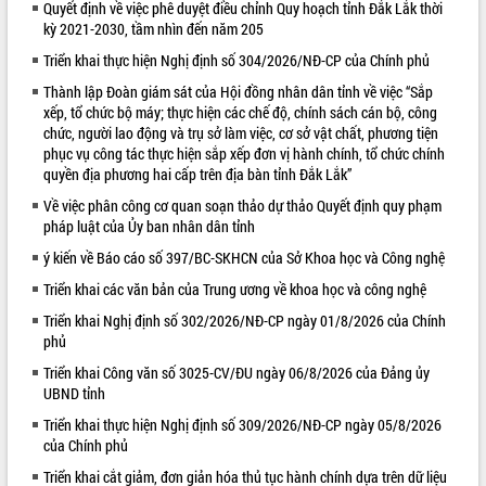
Quyết định về việc phê duyệt điều chỉnh Quy hoạch tỉnh Đắk Lắk thời
kỳ 2021-2030, tầm nhìn đến năm 205
VIDEO
Triển khai thực hiện Nghị định số 304/2026/NĐ-CP của Chính phủ
Loading the player...
Thành lập Đoàn giám sát của Hội đồng nhân dân tỉnh về việc “Sắp
Trailer Lễ hội Sầu riêng Đắk Lắk năm
xếp, tổ chức bộ máy; thực hiện các chế độ, chính sách cán bộ, công
2026
chức, người lao động và trụ sở làm việc, cơ sở vật chất, phương tiện
Khám bệnh, cấp phát thuốc miễn phí
phục vụ công tác thực hiện sắp xếp đơn vị hành chính, tổ chức chính
quyền địa phương hai cấp trên địa bàn tỉnh Đắk Lắk”
và tặng quà người dân xã Cư Pui
Hội nghị UBND tỉnh Đắk Lắk thường kỳ
Về việc phân công cơ quan soạn thảo dự thảo Quyết định quy phạm
tháng 7/2026
pháp luật của Ủy ban nhân dân tỉnh
Lễ truy tặng danh hiệu “Bà Mẹ Việt
ý kiến về Báo cáo số 397/BC-SKHCN của Sở Khoa học và Công nghệ
ALBUM ẢNH
Nam Anh hùng” và trao Huân chương
Triển khai các văn bản của Trung ương về khoa học và công nghệ
Lao động
Triển khai Nghị định số 302/2026/NĐ-CP ngày 01/8/2026 của Chính
UBND tỉnh Đắk Lắk triển khai nhiệm
phủ
vụ 6 tháng cuối năm 2026
Kỳ họp thứ Hai, Hội đồng nhân dân
Triển khai Công văn số 3025-CV/ĐU ngày 06/8/2026 của Đảng ủy
tỉnh khóa XI quyết nghị nhiều nội dung
UBND tỉnh
quan trọng
Triển khai thực hiện Nghị định số 309/2026/NĐ-CP ngày 05/8/2026
Bí thư Tỉnh ủy Lương Nguyễn Minh
của Chính phủ
Triết thăm, tặng quà người có công với
Triển khai cắt giảm, đơn giản hóa thủ tục hành chính dựa trên dữ liệu
cách mạng
LIÊN KẾT WEB