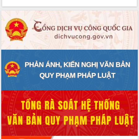
Rà soát, hoàn thiện hệ thống thiết chế
văn hóa, thể thao đáp ứng yêu cầu
phát triển mới
Thường trực HĐND tỉnh Đắk Lắk gặp
mặt Đoàn chuyên gia y tế TP. Hồ Chí
Minh
Lễ truy điệu và an táng hài cốt liệt sĩ
tại Nghĩa trang Liệt sĩ xã Sơn Hòa
Bàn giải pháp tháo gỡ khó khăn trong
xuất khẩu sầu riêng và triển khai quy
định EUDR
Thứ trưởng Bộ Nông nghiệp và Môi
trường Nguyễn Hoàng Hiệp khảo sát
vùng trồng và doanh nghiệp đóng gói
sầu riêng tại Đắk Lắk
Trình diễn nghệ thuật chế biến các
món ăn từ sầu riêng
Đắk Lắk công bố Quy hoạch và xúc
tiến đầu tư tỉnh
Ngành cá ngừ Đắk Lắk chủ động thích