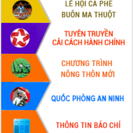
VIDEO
Không có file video nào để phát.
ALBUM ẢNH
LIÊN KẾT WEB