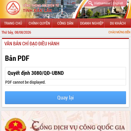
|
Vietnamese
English
TRANG CHỦ
CHÍNH QUYỀN
CÔNG DÂN
DOANH NGHIỆP
DU KHÁCH
Thứ bảy, 08/08/2026
CHÀO MỪNG ĐẾN VỚI CỔNG TH
VĂN BẢN CHỈ ĐẠO ĐIỀU HÀNH
GIỚI THIỆU
LÃNH ĐẠO UBND TỈNH
Bản PDF
TIN TỨC SỰ KIỆN
Quyết định 3080/QĐ-UBND
SỞ, BAN, NGÀNH
PDF cannot be displayed.
UBND CÁC XÃ, PHƯỜNG
Quay lại
THÔNG TIN CHỈ ĐẠO ĐIỀU HÀNH
HỆ THỐNG VĂN BẢN
VĂN BẢN HĐND TỈNH