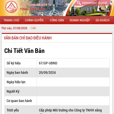
|
Vietnamese
English
TRANG CHỦ
CHÍNH QUYỀN
CÔNG DÂN
DOANH NGHIỆP
DU KHÁCH
Thứ sáu, 07/08/2026
CHÀO MỪNG
VĂN BẢN CHỈ ĐẠO ĐIỀU HÀNH
GIỚI THIỆU
LÃNH ĐẠO UBND TỈNH
Chi Tiết Văn Bản
TIN TỨC SỰ KIỆN
Số ký hiệu
67/GP-UBND
SỞ, BAN, NGÀNH
Ngày ban hành
20/09/2024
UBND CÁC XÃ, PHƯỜNG
Ngày hiệu lực
THÔNG TIN CHỈ ĐẠO ĐIỀU HÀNH
Người Ký
HỆ THỐNG VĂN BẢN
Cơ quan ban hành
Trích yếu
Cấp phép Môi trường cho Công ty TNHH xăng
VĂN BẢN HĐND TỈNH