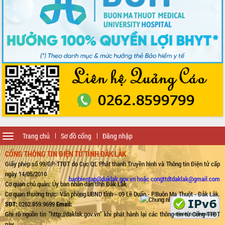
Toggle
Trang chủ
Sơ đồ cổng
Đăng nhập
navigation
CỔNG THÔNG TIN ĐIỆN TỬ TỈNH ĐẮK LẮK
Giấy phép số 99/GP-TTĐT do Cục QL Phát thanh Truyền hình và Thông tin Điện tử cấp
ngày 14/05/2010
banbientap@daklak.gov.vn hoặc congttdtdaklak@gmail.com
Cơ quan chủ quản: Ủy ban nhân dân tỉnh Đắk Lắk
Cơ quan thường trực: Văn phòng UBND tỉnh - 09 Lê Duẩn - P.Buôn Ma Thuột - Đắk Lắk.
SĐT:
0262.859.9699
Email:
Ghi rõ nguồn tin "http://daklak.gov.vn" khi phát hành lại các thông tin từ Cổng TTĐT
này