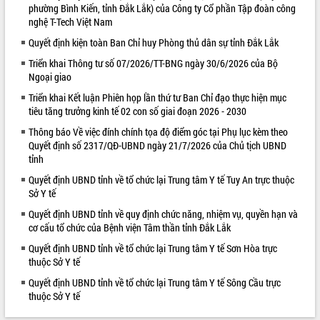
phường Bình Kiến, tỉnh Đắk Lắk) của Công ty Cổ phần Tập đoàn công
VIDEO
nghệ T-Tech Việt Nam
Quyết định kiện toàn Ban Chỉ huy Phòng thủ dân sự tỉnh Đắk Lắk
Không có file video nào để phát.
Triển khai Thông tư số 07/2026/TT-BNG ngày 30/6/2026 của Bộ
ALBUM ẢNH
Ngoại giao
Triển khai Kết luận Phiên họp lần thứ tư Ban Chỉ đạo thực hiện mục
tiêu tăng trưởng kinh tế 02 con số giai đoạn 2026 - 2030
Thông báo Về việc đính chính tọa độ điểm góc tại Phụ lục kèm theo
Quyết định số 2317/QĐ-UBND ngày 21/7/2026 của Chủ tịch UBND
tỉnh
Quyết định UBND tỉnh về tổ chức lại Trung tâm Y tế Tuy An trực thuộc
Sở Y tế
Quyết định UBND tỉnh về quy định chức năng, nhiệm vụ, quyền hạn và
LIÊN KẾT WEB
cơ cấu tổ chức của Bệnh viện Tâm thần tỉnh Đắk Lắk
Quyết định UBND tỉnh về tổ chức lại Trung tâm Y tế Sơn Hòa trực
thuộc Sở Y tế
Quyết định UBND tỉnh về tổ chức lại Trung tâm Y tế Sông Cầu trực
thuộc Sở Y tế