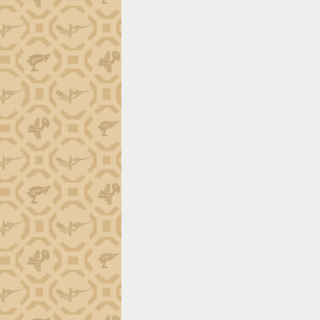
phá cơ chế - Hợp tác công tư
Đề án 06 tạo bước ngoặt đột phá trong
cải cách hành chính tỉnh Đắk Lắk
Kết nối tour, đẩy mạnh chuyển đổi số
để phát triển du lịch Đắk Lắk
Khởi động Dự án Đầu tư xây dựng hạ
tầng kỹ thuật Cụm công nghiệp Tân
Tiến
Gặp mặt các cơ quan báo chí nhân Kỷ
niệm 101 năm Ngày Báo chí Cách
mạng Việt Nam
Đắk Lắk sơ kết 4 năm triển khai thực
hiện Đề án 06 của Chính phủ
Họp báo thông tin về Hội nghị Công bố
Quy hoạch và Xúc tiến đầu tư tỉnh Đắk
Lắk
Khơi thông điểm nghẽn, đẩy nhanh
giải ngân vốn khắc phục thiên tai
HĐND tỉnh thông qua điều chỉnh Quy
hoạch tỉnh thời kỳ 2021-2030