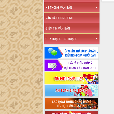
HỆ THỐNG VĂN BẢN
VĂN BẢN HĐND TỈNH
ĐIỂM TIN VĂN BẢN
QUY HOẠCH - KẾ HOẠCH