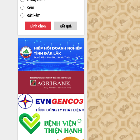
Kém
Rất kém
Bình chọn
Kết quả