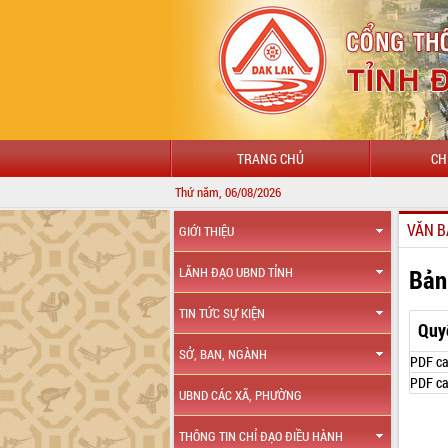
TRANG CHỦ
CH
Thứ năm, 06/08/2026
VĂN B
GIỚI THIỆU
Bản
LÃNH ĐẠO UBND TỈNH
TIN TỨC SỰ KIỆN
Quy
SỞ, BAN, NGÀNH
PDF ca
PDF ca
UBND CÁC XÃ, PHƯỜNG
THÔNG TIN CHỈ ĐẠO ĐIỀU HÀNH