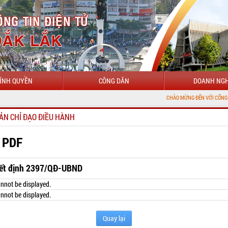
ÍNH QUYỀN
CÔNG DÂN
DOANH NGH
CHÀO MỪNG ĐẾN VỚI CỔNG THÔNG TIN ĐI
ẢN CHỈ ĐẠO ĐIỀU HÀNH
 PDF
ết định 2397/QĐ-UBND
nnot be displayed.
nnot be displayed.
Quay lại