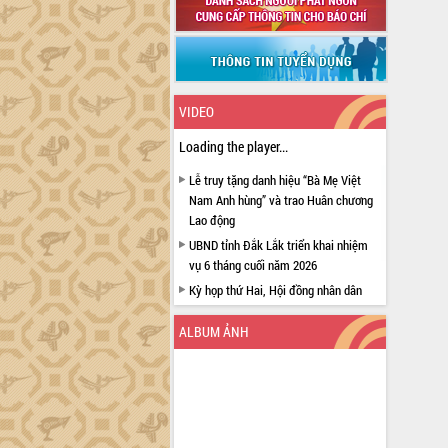
VIDEO
Loading the player...
Lễ truy tặng danh hiệu “Bà Mẹ Việt
Nam Anh hùng” và trao Huân chương
Lao động
UBND tỉnh Đắk Lắk triển khai nhiệm
vụ 6 tháng cuối năm 2026
Kỳ họp thứ Hai, Hội đồng nhân dân
tỉnh khóa XI quyết nghị nhiều nội dung
quan trọng
ALBUM ẢNH
Bí thư Tỉnh ủy Lương Nguyễn Minh
Triết thăm, tặng quà người có công với
cách mạng
Rà soát, hoàn thiện hệ thống thiết chế
văn hóa, thể thao đáp ứng yêu cầu