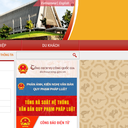
|
Vietnamese
English
IỆP
DU KHÁCH
ỆN TỬ TỈNH ĐẮK LẮK