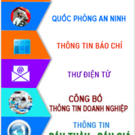
Quy hoạch và Xúc tiến đầu tư tỉnh Đắk
Lắk
Khơi thông điểm nghẽn, đẩy nhanh
giải ngân vốn khắc phục thiên tai
HĐND tỉnh thông qua điều chỉnh Quy
hoạch tỉnh thời kỳ 2021-2030
Hội thảo góp ý hồ sơ điều chỉnh quy
hoạch tỉnh Đắk Lắk thời kỳ 2021-2030,
tầm nhìn đến năm 2050
Nâng cao hiệu quả hoạt động của các
doanh nghiệp nhà nước
Hội nghị triển khai kết nối mạng
truyền số liệu chuyên dùng phục vụ cơ
quan Đảng, Nhà nước
Lễ phát động chuỗi hoạt động chung
tay làm sạch môi trường
Xã Ea Kar bước chuyển mình trong
công tác cải cách hành chính mô hình
mới
UBND tỉnh họp báo định kỳ tháng 4
năm 2026