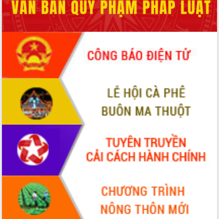
món ăn từ sầu riêng
Đắk Lắk công bố Quy hoạch và xúc
tiến đầu tư tỉnh
Ngành cá ngừ Đắk Lắk chủ động thích
ứng để giữ vững thị trường xuất khẩu
Diễn đàn Kinh tế tư nhân Việt Nam đột
phá cơ chế - Hợp tác công tư
Đề án 06 tạo bước ngoặt đột phá trong
cải cách hành chính tỉnh Đắk Lắk
Kết nối tour, đẩy mạnh chuyển đổi số
để phát triển du lịch Đắk Lắk
Khởi động Dự án Đầu tư xây dựng hạ
tầng kỹ thuật Cụm công nghiệp Tân
Tiến
Gặp mặt các cơ quan báo chí nhân Kỷ
niệm 101 năm Ngày Báo chí Cách
mạng Việt Nam
Đắk Lắk sơ kết 4 năm triển khai thực
hiện Đề án 06 của Chính phủ
Họp báo thông tin về Hội nghị Công bố