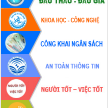
Hội thảo khoa học “Giải pháp thúc đẩy
phát triển nền kinh tế xanh tại tỉnh
Đắk Lắk”
Tăng cường giám sát, đôn đốc thực
hiện nhiệm vụ quản lý tài sản công
hàng tuần
Tháo gỡ những vướng mắc, đẩy mạnh
công tác cải cách thủ tục hành chính
tại Trung tâm Phục vụ hành chính
công tỉnh
Đắk Lắk: Tôn vinh 46 giải pháp tại Hội
thi Sáng tạo Kỹ thuật 2024 - 2025
Đắk Lắk rà soát, điều chỉnh Đề án 190
về phát triển nuôi trồng thủy sản
Phó Chủ tịch UBND tỉnh Đắk Lắk
Trương Công Thái kiểm tra thực địa
Dự án cao tốc Khánh Hòa - Buôn Ma
Thuột
Định vị cà phê Việt Nam như một “di
sản sống” trong dòng chảy toàn cầu