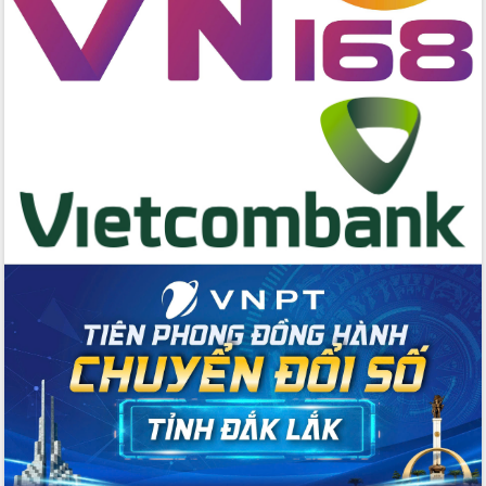
cấp xã
Đắk Lắk phát động hưởng ứng Ngày
Quyền của người tiêu dùng Việt Nam
2026
Đẩy mạnh cải cách hành chính, quyết
tâm đạt được mục tiêu tăng trưởng
hai con số trong năm 2026
Tổ chức trang trọng Lễ hội Đền thờ
Lương Văn Chánh năm 2026
Phó Bí thư Tỉnh ủy Đắk Lắk Đỗ Hữu
Huy giữ chức Bí thư Đảng ủy Ủy Ban
Nhân dân tỉnh
Bệnh án điện tử thúc đẩy chuyển đổi
số y tế tại Đắk Lắk
Chuyển đổi số thư viện: Mở rộng
không gian tri thức trong thời đại số
Đánh giá, rút kinh nghiệm công tác tổ
chức diễn tập trước ngày bầu cử
Chương trình “Gặp gỡ hữu nghị –
Friendship Meeting New Year 2026”