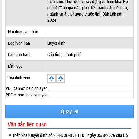
mua sắm: Thuê đơn vị xây dựng và triển khai Bộ
chỉ số đánh giá năng lực điều hành cấp sở, ban,
ĐIỂM TIN VĂN BẢN
ngành và địa phương thuộc tỉnh Đắk Lắk năm
2024
QUY HOẠCH - KẾ HOẠCH
Nội dung văn bản
Loại văn bản
Quyết định
Cấp ban hành
Cấp tỉnh, thành phố
Lĩnh vực
Tệp đính kèm
PDF cannot be displayed.
PDF cannot be displayed.
Quay lại
Văn bản liên quan
Triển khai Quyết định số 2044/QĐ-BVHTTDL ngày 05/8/2026 của Bộ