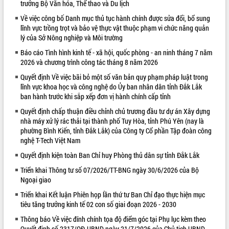
trưởng Bộ Văn hóa, Thể thao và Du lịch
VIDEO
Về việc công bố Danh mục thủ tục hành chính được sửa đổi, bổ sung
lĩnh vực trồng trọt và bảo vệ thực vật thuộc phạm vi chức năng quản
lý của Sở Nông nghiệp và Môi trường
Báo cáo Tình hình kinh tế - xã hội, quốc phòng - an ninh tháng 7 năm
2026 và chương trình công tác tháng 8 năm 2026
Quyết định Về việc bãi bỏ một số văn bản quy phạm pháp luật trong
lĩnh vực khoa học và công nghệ do Ủy ban nhân dân tỉnh Đắk Lắk
ban hành trước khi sắp xếp đơn vị hành chính cấp tỉnh
Quyết định chấp thuận điều chỉnh chủ trương đầu tư dự án Xây dựng
Khám bệnh, cấp phát thuốc miễn phí
nhà máy xử lý rác thải tại thành phố Tuy Hòa, tỉnh Phú Yên (nay là
và tặng quà người dân xã Cư Pui
phường Bình Kiến, tỉnh Đắk Lắk) của Công ty Cổ phần Tập đoàn công
Hội nghị UBND tỉnh Đắk Lắk thường kỳ
nghệ T-Tech Việt Nam
tháng 7/2026
Quyết định kiện toàn Ban Chỉ huy Phòng thủ dân sự tỉnh Đắk Lắk
Lễ truy tặng danh hiệu “Bà Mẹ Việt
Triển khai Thông tư số 07/2026/TT-BNG ngày 30/6/2026 của Bộ
Nam Anh hùng” và trao Huân chương
Ngoại giao
Lao động
ALBUM ẢNH
Triển khai Kết luận Phiên họp lần thứ tư Ban Chỉ đạo thực hiện mục
UBND tỉnh Đắk Lắk triển khai nhiệm
tiêu tăng trưởng kinh tế 02 con số giai đoạn 2026 - 2030
vụ 6 tháng cuối năm 2026
Kỳ họp thứ Hai, Hội đồng nhân dân
Thông báo Về việc đính chính tọa độ điểm góc tại Phụ lục kèm theo
tỉnh khóa XI quyết nghị nhiều nội dung
Quyết định số 2317/QĐ-UBND ngày 21/7/2026 của Chủ tịch UBND