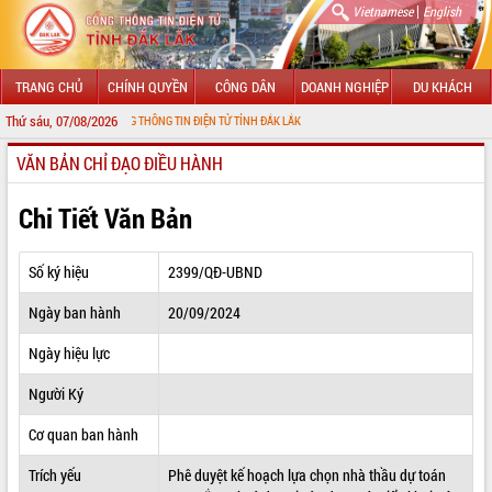
|
Vietnamese
English
TRANG CHỦ
CHÍNH QUYỀN
CÔNG DÂN
DOANH NGHIỆP
DU KHÁCH
Thứ sáu, 07/08/2026
ĐẾN VỚI CỔNG THÔNG TIN ĐIỆN TỬ TỈNH ĐẮK LẮK
VĂN BẢN CHỈ ĐẠO ĐIỀU HÀNH
GIỚI THIỆU
LÃNH ĐẠO UBND TỈNH
Chi Tiết Văn Bản
TIN TỨC SỰ KIỆN
Số ký hiệu
2399/QĐ-UBND
SỞ, BAN, NGÀNH
Ngày ban hành
20/09/2024
UBND CÁC XÃ, PHƯỜNG
Ngày hiệu lực
THÔNG TIN CHỈ ĐẠO ĐIỀU HÀNH
Người Ký
HỆ THỐNG VĂN BẢN
Cơ quan ban hành
Trích yếu
Phê duyệt kế hoạch lựa chọn nhà thầu dự toán
VĂN BẢN HĐND TỈNH