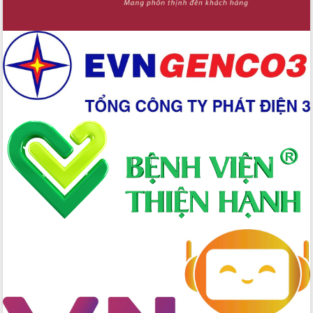
Xây dựng nền hành chính số đồng
hành cùng nông dân dân, doanh nghiệp
Giai đoạn 2026-2030, Đắk Lắk phấn
đấu có 77% xã đạt chuẩn nông thôn
mới
Chuyển đổi số 'mở đường' cho nông
nghiệp Đắk Lắk tăng trưởng bứt phá
Triển khai đồng bộ đo đạc, lập hồ sơ
địa chính, hoàn thiện cơ sở dữ liệu đất
đai
Ứng dụng sinh trắc học - Bước tiến
trong hành trình chuyển đổi số tại Đắk
Lắk
Đắk Lắk nâng cao hiệu quả công tác
Đảng từ Sổ tay đảng viên điện tử
Đắk Lắk đẩy mạnh nuôi biển công
nghệ, hướng tới phát triển thủy sản
bền vững
Tập huấn nâng cao năng lực triển khai
chuyển đổi số cho cán bộ, công chức