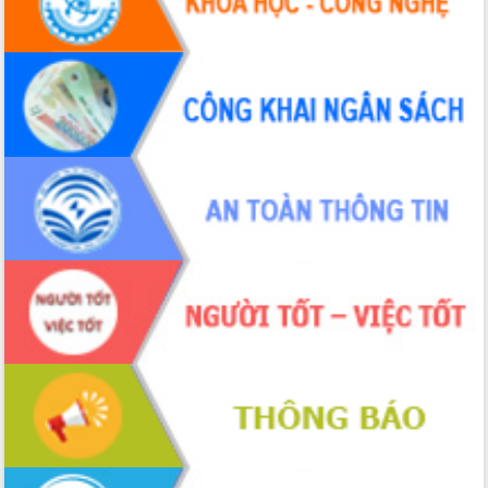
Hội thảo khoa học “Giải pháp thúc đẩy
phát triển nền kinh tế xanh tại tỉnh
Đắk Lắk”
Tăng cường giám sát, đôn đốc thực
hiện nhiệm vụ quản lý tài sản công
hàng tuần
Tháo gỡ những vướng mắc, đẩy mạnh
công tác cải cách thủ tục hành chính
tại Trung tâm Phục vụ hành chính
công tỉnh
Đắk Lắk: Tôn vinh 46 giải pháp tại Hội
thi Sáng tạo Kỹ thuật 2024 - 2025
Đắk Lắk rà soát, điều chỉnh Đề án 190
về phát triển nuôi trồng thủy sản
Phó Chủ tịch UBND tỉnh Đắk Lắk
Trương Công Thái kiểm tra thực địa
Dự án cao tốc Khánh Hòa - Buôn Ma
Thuột
Định vị cà phê Việt Nam như một “di
sản sống” trong dòng chảy toàn cầu