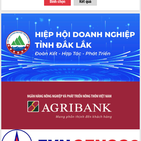
Bình chọn
Kết quả
Thứ trưởng Bộ Y tế làm việc với tỉnh
Đắk Lắk về phát triển nhân lực y tế
cho trạm y tế cấp xã
Du lịch Đắk Lắk nâng tầm trải nghiệm
du khách thông qua Hệ thống cơ sở dữ
liệu và Bản đồ số
Tập huấn ứng dụng trí tuệ nhân tạo (AI)
trong thương mại điện tử năm 2026
Đoàn đại biểu Quốc hội tỉnh Đắk Lắk
trao đổi thông tin trước Kỳ họp thứ
nhất, Quốc hội khóa XVI
Quyết liệt cải cách hành chính, khơi
thông nguồn lực phát triển
Nâng cao hiệu lực, hiệu quả HĐND
tỉnh thông qua hiện đại hóa hành chính
Xã Ea Phê gắn cải cách hành chính với
chuyển đổi số
Phó Chủ tịch Thường trực UBND tỉnh
Hồ Thị Nguyên Thảo làm việc tại Trung
tâm Phục vụ hành chính công xã Ea
Phê