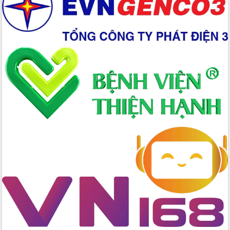
Xây dựng nền hành chính số đồng
hành cùng nông dân dân, doanh nghiệp
Giai đoạn 2026-2030, Đắk Lắk phấn
đấu có 77% xã đạt chuẩn nông thôn
mới
Chuyển đổi số 'mở đường' cho nông
nghiệp Đắk Lắk tăng trưởng bứt phá
Triển khai đồng bộ đo đạc, lập hồ sơ
địa chính, hoàn thiện cơ sở dữ liệu đất
đai
Ứng dụng sinh trắc học - Bước tiến
trong hành trình chuyển đổi số tại Đắk
Lắk
Đắk Lắk nâng cao hiệu quả công tác
Đảng từ Sổ tay đảng viên điện tử
Đắk Lắk đẩy mạnh nuôi biển công
nghệ, hướng tới phát triển thủy sản
bền vững
Tập huấn nâng cao năng lực triển khai
chuyển đổi số cho cán bộ, công chức