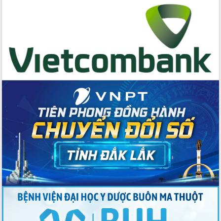
cấp xã
Đắk Lắk phát động hưởng ứng Ngày
Quyền của người tiêu dùng Việt Nam
2026
Đẩy mạnh cải cách hành chính, quyết
tâm đạt được mục tiêu tăng trưởng
hai con số trong năm 2026
Tổ chức trang trọng Lễ hội Đền thờ
Lương Văn Chánh năm 2026
Phó Bí thư Tỉnh ủy Đắk Lắk Đỗ Hữu
Huy giữ chức Bí thư Đảng ủy Ủy Ban
Nhân dân tỉnh
Bệnh án điện tử thúc đẩy chuyển đổi
số y tế tại Đắk Lắk
Chuyển đổi số thư viện: Mở rộng
không gian tri thức trong thời đại số
Đánh giá, rút kinh nghiệm công tác tổ
chức diễn tập trước ngày bầu cử
Chương trình “Gặp gỡ hữu nghị –
Friendship Meeting New Year 2026”