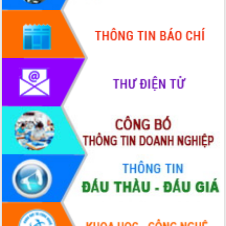
Quy hoạch và Xúc tiến đầu tư tỉnh Đắk
Lắk
Khơi thông điểm nghẽn, đẩy nhanh
giải ngân vốn khắc phục thiên tai
HĐND tỉnh thông qua điều chỉnh Quy
hoạch tỉnh thời kỳ 2021-2030
Hội thảo góp ý hồ sơ điều chỉnh quy
hoạch tỉnh Đắk Lắk thời kỳ 2021-2030,
tầm nhìn đến năm 2050
Nâng cao hiệu quả hoạt động của các
doanh nghiệp nhà nước
Hội nghị triển khai kết nối mạng
truyền số liệu chuyên dùng phục vụ cơ
quan Đảng, Nhà nước
Lễ phát động chuỗi hoạt động chung
tay làm sạch môi trường
Xã Ea Kar bước chuyển mình trong
công tác cải cách hành chính mô hình
mới
UBND tỉnh họp báo định kỳ tháng 4
năm 2026