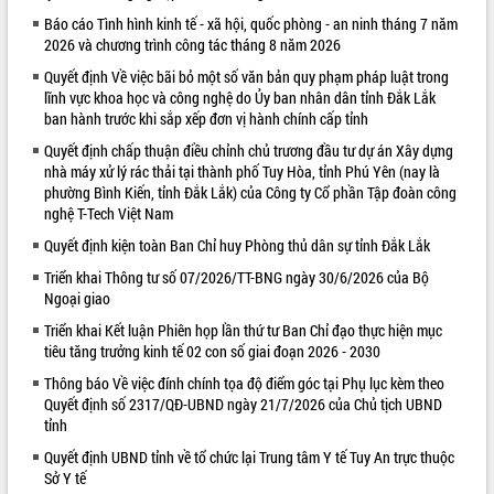
Báo cáo Tình hình kinh tế - xã hội, quốc phòng - an ninh tháng 7 năm
VIDEO
2026 và chương trình công tác tháng 8 năm 2026
Quyết định Về việc bãi bỏ một số văn bản quy phạm pháp luật trong
lĩnh vực khoa học và công nghệ do Ủy ban nhân dân tỉnh Đắk Lắk
ban hành trước khi sắp xếp đơn vị hành chính cấp tỉnh
Quyết định chấp thuận điều chỉnh chủ trương đầu tư dự án Xây dựng
nhà máy xử lý rác thải tại thành phố Tuy Hòa, tỉnh Phú Yên (nay là
phường Bình Kiến, tỉnh Đắk Lắk) của Công ty Cổ phần Tập đoàn công
nghệ T-Tech Việt Nam
Quyết định kiện toàn Ban Chỉ huy Phòng thủ dân sự tỉnh Đắk Lắk
Khám bệnh, cấp phát thuốc miễn phí
và tặng quà người dân xã Cư Pui
Triển khai Thông tư số 07/2026/TT-BNG ngày 30/6/2026 của Bộ
Ngoại giao
Hội nghị UBND tỉnh Đắk Lắk thường kỳ
tháng 7/2026
Triển khai Kết luận Phiên họp lần thứ tư Ban Chỉ đạo thực hiện mục
Lễ truy tặng danh hiệu “Bà Mẹ Việt
tiêu tăng trưởng kinh tế 02 con số giai đoạn 2026 - 2030
Nam Anh hùng” và trao Huân chương
Thông báo Về việc đính chính tọa độ điểm góc tại Phụ lục kèm theo
Lao động
Quyết định số 2317/QĐ-UBND ngày 21/7/2026 của Chủ tịch UBND
ALBUM ẢNH
UBND tỉnh Đắk Lắk triển khai nhiệm
tỉnh
vụ 6 tháng cuối năm 2026
Quyết định UBND tỉnh về tổ chức lại Trung tâm Y tế Tuy An trực thuộc
Kỳ họp thứ Hai, Hội đồng nhân dân
Sở Y tế
tỉnh khóa XI quyết nghị nhiều nội dung