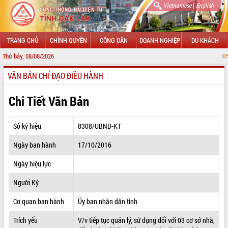
|
Vietnamese
English
TRANG CHỦ
CHÍNH QUYỀN
CÔNG DÂN
DOANH NGHIỆP
DU KHÁCH
Thứ bảy, 08/08/2026
CHÀO MỪNG ĐẾN
VĂN BẢN CHỈ ĐẠO ĐIỀU HÀNH
GIỚI THIỆU
LÃNH ĐẠO UBND TỈNH
Chi Tiết Văn Bản
TIN TỨC SỰ KIỆN
Số ký hiệu
8308/UBND-KT
SỞ, BAN, NGÀNH
Ngày ban hành
17/10/2016
UBND CÁC XÃ, PHƯỜNG
Ngày hiệu lực
THÔNG TIN CHỈ ĐẠO ĐIỀU HÀNH
Người Ký
HỆ THỐNG VĂN BẢN
Cơ quan ban hành
Ủy ban nhân dân tỉnh
Trích yếu
V/v tiếp tục quản lý, sử dụng đối với 03 cơ sở nhà,
VĂN BẢN HĐND TỈNH