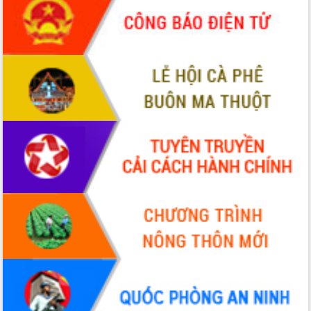
món ăn từ sầu riêng
Đắk Lắk công bố Quy hoạch và xúc
tiến đầu tư tỉnh
Ngành cá ngừ Đắk Lắk chủ động thích
ứng để giữ vững thị trường xuất khẩu
Diễn đàn Kinh tế tư nhân Việt Nam đột
phá cơ chế - Hợp tác công tư
Đề án 06 tạo bước ngoặt đột phá trong
cải cách hành chính tỉnh Đắk Lắk
Kết nối tour, đẩy mạnh chuyển đổi số
để phát triển du lịch Đắk Lắk
Khởi động Dự án Đầu tư xây dựng hạ
tầng kỹ thuật Cụm công nghiệp Tân
Tiến
Gặp mặt các cơ quan báo chí nhân Kỷ
niệm 101 năm Ngày Báo chí Cách
mạng Việt Nam
Đắk Lắk sơ kết 4 năm triển khai thực
hiện Đề án 06 của Chính phủ
Họp báo thông tin về Hội nghị Công bố