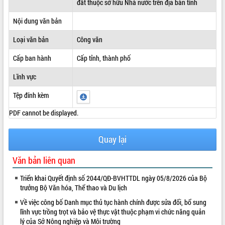
đất thuộc sở hữu Nhà nước trên địa bàn tỉnh
ĐIỂM TIN VĂN BẢN
Nội dung văn bản
QUY HOẠCH - KẾ HOẠCH
Loại văn bản
Công văn
Cấp ban hành
Cấp tỉnh, thành phố
Lĩnh vực
Tệp đính kèm
PDF cannot be displayed.
Quay lại
Văn bản liên quan
Triển khai Quyết định số 2044/QĐ-BVHTTDL ngày 05/8/2026 của Bộ
trưởng Bộ Văn hóa, Thể thao và Du lịch
Về việc công bố Danh mục thủ tục hành chính được sửa đổi, bổ sung
lĩnh vực trồng trọt và bảo vệ thực vật thuộc phạm vi chức năng quản
lý của Sở Nông nghiệp và Môi trường