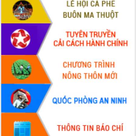
VIDEO
Không có file video nào để phát.
ALBUM ẢNH
LIÊN KẾT WEB