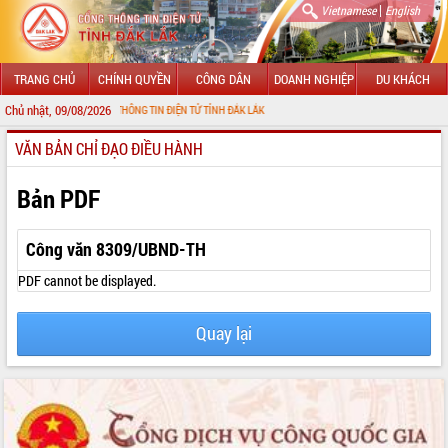
|
Vietnamese
English
TRANG CHỦ
CHÍNH QUYỀN
CÔNG DÂN
DOANH NGHIỆP
DU KHÁCH
Chủ nhật, 09/08/2026
ẾN VỚI CỔNG THÔNG TIN ĐIỆN TỬ TỈNH ĐẮK LẮK
VĂN BẢN CHỈ ĐẠO ĐIỀU HÀNH
GIỚI THIỆU
LÃNH ĐẠO UBND TỈNH
Bản PDF
TIN TỨC SỰ KIỆN
Công văn 8309/UBND-TH
SỞ, BAN, NGÀNH
PDF cannot be displayed.
UBND CÁC XÃ, PHƯỜNG
Quay lại
THÔNG TIN CHỈ ĐẠO ĐIỀU HÀNH
HỆ THỐNG VĂN BẢN
VĂN BẢN HĐND TỈNH