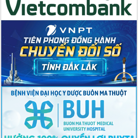
Thứ trưởng Bộ Y tế làm việc với tỉnh
Đắk Lắk về phát triển nhân lực y tế
cho trạm y tế cấp xã
Du lịch Đắk Lắk nâng tầm trải nghiệm
du khách thông qua Hệ thống cơ sở dữ
liệu và Bản đồ số
Tập huấn ứng dụng trí tuệ nhân tạo (AI)
trong thương mại điện tử năm 2026
Đoàn đại biểu Quốc hội tỉnh Đắk Lắk
trao đổi thông tin trước Kỳ họp thứ
nhất, Quốc hội khóa XVI
Quyết liệt cải cách hành chính, khơi
thông nguồn lực phát triển
Nâng cao hiệu lực, hiệu quả HĐND
tỉnh thông qua hiện đại hóa hành chính
Xã Ea Phê gắn cải cách hành chính với
chuyển đổi số
Phó Chủ tịch Thường trực UBND tỉnh
Hồ Thị Nguyên Thảo làm việc tại Trung
tâm Phục vụ hành chính công xã Ea
Phê