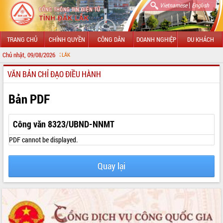
|
Vietnamese
English
TRANG CHỦ
CHÍNH QUYỀN
CÔNG DÂN
DOANH NGHIỆP
DU KHÁCH
Chủ nhật, 09/08/2026
CHÀO MỪN
VĂN BẢN CHỈ ĐẠO ĐIỀU HÀNH
GIỚI THIỆU
LÃNH ĐẠO UBND TỈNH
Bản PDF
TIN TỨC SỰ KIỆN
Công văn 8323/UBND-NNMT
SỞ, BAN, NGÀNH
PDF cannot be displayed.
UBND CÁC XÃ, PHƯỜNG
Quay lại
THÔNG TIN CHỈ ĐẠO ĐIỀU HÀNH
HỆ THỐNG VĂN BẢN
VĂN BẢN HĐND TỈNH