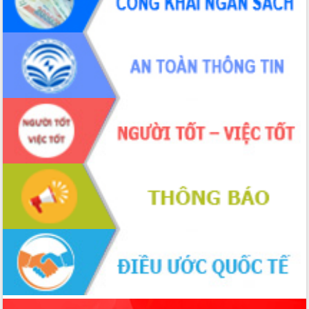
món ăn từ sầu riêng
Đắk Lắk công bố Quy hoạch và xúc
tiến đầu tư tỉnh
Ngành cá ngừ Đắk Lắk chủ động thích
ứng để giữ vững thị trường xuất khẩu
Diễn đàn Kinh tế tư nhân Việt Nam đột
phá cơ chế - Hợp tác công tư
Đề án 06 tạo bước ngoặt đột phá trong
cải cách hành chính tỉnh Đắk Lắk
Kết nối tour, đẩy mạnh chuyển đổi số
để phát triển du lịch Đắk Lắk
Khởi động Dự án Đầu tư xây dựng hạ
tầng kỹ thuật Cụm công nghiệp Tân
Tiến
Gặp mặt các cơ quan báo chí nhân Kỷ
niệm 101 năm Ngày Báo chí Cách
mạng Việt Nam
Đắk Lắk sơ kết 4 năm triển khai thực
hiện Đề án 06 của Chính phủ
Họp báo thông tin về Hội nghị Công bố