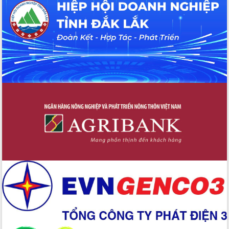
Hội thảo khoa học “Giải pháp thúc đẩy
phát triển nền kinh tế xanh tại tỉnh
Đắk Lắk”
Tăng cường giám sát, đôn đốc thực
hiện nhiệm vụ quản lý tài sản công
hàng tuần
Tháo gỡ những vướng mắc, đẩy mạnh
công tác cải cách thủ tục hành chính
tại Trung tâm Phục vụ hành chính
công tỉnh
Đắk Lắk: Tôn vinh 46 giải pháp tại Hội
thi Sáng tạo Kỹ thuật 2024 - 2025
Đắk Lắk rà soát, điều chỉnh Đề án 190
về phát triển nuôi trồng thủy sản
Phó Chủ tịch UBND tỉnh Đắk Lắk
Trương Công Thái kiểm tra thực địa
Dự án cao tốc Khánh Hòa - Buôn Ma
Thuột
Định vị cà phê Việt Nam như một “di
sản sống” trong dòng chảy toàn cầu