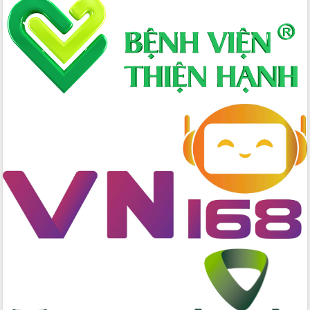
Xây dựng nông thôn mới: Nâng cao đời
sống người dân từ những mô hình thiết
thực
Quyết liệt tháo gỡ vướng mắc, đẩy
nhanh tiến độ các dự án trọng điểm
trong Khu kinh tế Nam Phú Yên
Hòn Yến phát triển du lịch gắn với bảo
tồn biển
Lấy ý kiến điều chỉnh Quy hoạch tỉnh
Đắk Lắk thời kỳ 2021-2030, tầm nhìn
đến năm 2050
Phát động chiến dịch 30 ngày đêm
giải phóng mặt bằng Tuyến đường bộ
ven biển
Đắk Lắk nỗ lực thúc đẩy tăng trưởng
kinh tế từ 10% trở lên trong Quý
II/2026
Đắk Lắk ký kết thỏa thuận hợp tác về
chuyển đổi số giai đoạn 2026 – 2030
với Tập đoàn Bưu chính Viễn thông
Việt Nam