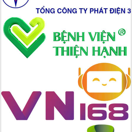
Xây dựng nông thôn mới: Nâng cao đời
sống người dân từ những mô hình thiết
thực
Quyết liệt tháo gỡ vướng mắc, đẩy
nhanh tiến độ các dự án trọng điểm
trong Khu kinh tế Nam Phú Yên
Hòn Yến phát triển du lịch gắn với bảo
tồn biển
Lấy ý kiến điều chỉnh Quy hoạch tỉnh
Đắk Lắk thời kỳ 2021-2030, tầm nhìn
đến năm 2050
Phát động chiến dịch 30 ngày đêm
giải phóng mặt bằng Tuyến đường bộ
ven biển
Đắk Lắk nỗ lực thúc đẩy tăng trưởng
kinh tế từ 10% trở lên trong Quý
II/2026
Đắk Lắk ký kết thỏa thuận hợp tác về
chuyển đổi số giai đoạn 2026 – 2030
với Tập đoàn Bưu chính Viễn thông
Việt Nam