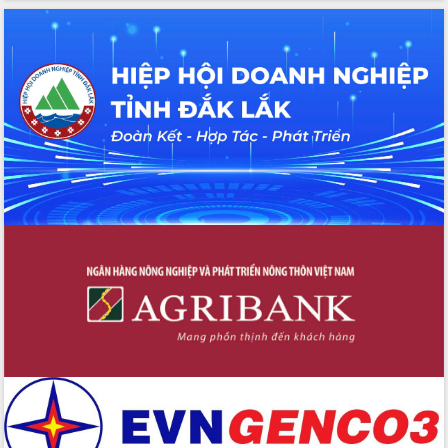
Hội thảo khoa học “Giải pháp thúc đẩy
phát triển nền kinh tế xanh tại tỉnh
Đắk Lắk”
Tăng cường giám sát, đôn đốc thực
hiện nhiệm vụ quản lý tài sản công
hàng tuần
Tháo gỡ những vướng mắc, đẩy mạnh
công tác cải cách thủ tục hành chính
tại Trung tâm Phục vụ hành chính
công tỉnh
Đắk Lắk: Tôn vinh 46 giải pháp tại Hội
thi Sáng tạo Kỹ thuật 2024 - 2025
Đắk Lắk rà soát, điều chỉnh Đề án 190
về phát triển nuôi trồng thủy sản
Phó Chủ tịch UBND tỉnh Đắk Lắk
Trương Công Thái kiểm tra thực địa
Dự án cao tốc Khánh Hòa - Buôn Ma
Thuột
Định vị cà phê Việt Nam như một “di
sản sống” trong dòng chảy toàn cầu