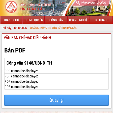
|
Vietnamese
English
TRANG CHỦ
CHÍNH QUYỀN
CÔNG DÂN
DOANH NGHIỆP
DU KHÁCH
Thứ bảy, 08/08/2026
O MỪNG ĐẾN VỚI CỔNG THÔNG TIN ĐIỆN TỬ TỈNH ĐẮK LẮK
VĂN BẢN CHỈ ĐẠO ĐIỀU HÀNH
GIỚI THIỆU
LÃNH ĐẠO UBND TỈNH
Bản PDF
TIN TỨC SỰ KIỆN
Công văn 9148/UBND-TH
SỞ, BAN, NGÀNH
PDF cannot be displayed.
PDF cannot be displayed.
UBND CÁC XÃ, PHƯỜNG
PDF cannot be displayed.
PDF cannot be displayed.
THÔNG TIN CHỈ ĐẠO ĐIỀU HÀNH
HỆ THỐNG VĂN BẢN
Quay lại
VĂN BẢN HĐND TỈNH