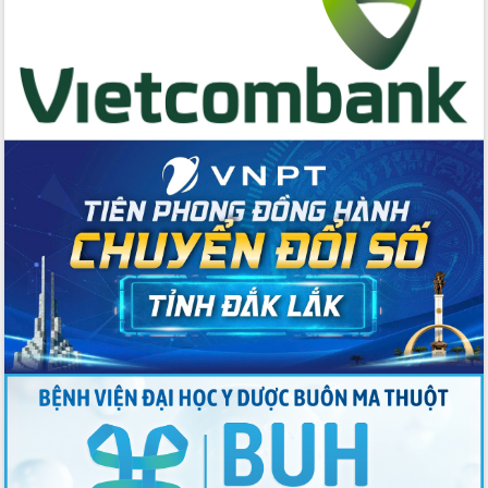
Thứ trưởng Bộ Y tế làm việc với tỉnh
Đắk Lắk về phát triển nhân lực y tế
cho trạm y tế cấp xã
Du lịch Đắk Lắk nâng tầm trải nghiệm
du khách thông qua Hệ thống cơ sở dữ
liệu và Bản đồ số
Tập huấn ứng dụng trí tuệ nhân tạo (AI)
trong thương mại điện tử năm 2026
Đoàn đại biểu Quốc hội tỉnh Đắk Lắk
trao đổi thông tin trước Kỳ họp thứ
nhất, Quốc hội khóa XVI
Quyết liệt cải cách hành chính, khơi
thông nguồn lực phát triển
Nâng cao hiệu lực, hiệu quả HĐND
tỉnh thông qua hiện đại hóa hành chính
Xã Ea Phê gắn cải cách hành chính với
chuyển đổi số
Phó Chủ tịch Thường trực UBND tỉnh
Hồ Thị Nguyên Thảo làm việc tại Trung
tâm Phục vụ hành chính công xã Ea
Phê