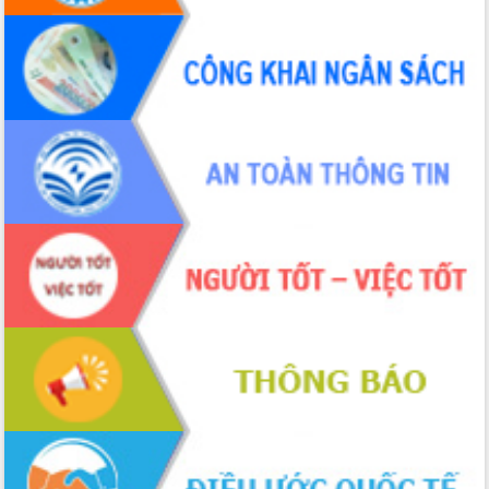
món ăn từ sầu riêng
Đắk Lắk công bố Quy hoạch và xúc
tiến đầu tư tỉnh
Ngành cá ngừ Đắk Lắk chủ động thích
ứng để giữ vững thị trường xuất khẩu
Diễn đàn Kinh tế tư nhân Việt Nam đột
phá cơ chế - Hợp tác công tư
Đề án 06 tạo bước ngoặt đột phá trong
cải cách hành chính tỉnh Đắk Lắk
Kết nối tour, đẩy mạnh chuyển đổi số
để phát triển du lịch Đắk Lắk
Khởi động Dự án Đầu tư xây dựng hạ
tầng kỹ thuật Cụm công nghiệp Tân
Tiến
Gặp mặt các cơ quan báo chí nhân Kỷ
niệm 101 năm Ngày Báo chí Cách
mạng Việt Nam
Đắk Lắk sơ kết 4 năm triển khai thực
hiện Đề án 06 của Chính phủ
Họp báo thông tin về Hội nghị Công bố