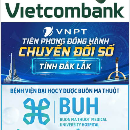
hai con số trong năm 2026
Tổ chức trang trọng Lễ hội Đền thờ
Lương Văn Chánh năm 2026
Phó Bí thư Tỉnh ủy Đắk Lắk Đỗ Hữu
Huy giữ chức Bí thư Đảng ủy Ủy Ban
Nhân dân tỉnh
Bệnh án điện tử thúc đẩy chuyển đổi
số y tế tại Đắk Lắk
Chuyển đổi số thư viện: Mở rộng
không gian tri thức trong thời đại số
Đánh giá, rút kinh nghiệm công tác tổ
chức diễn tập trước ngày bầu cử
Chương trình “Gặp gỡ hữu nghị –
Friendship Meeting New Year 2026”
Bầu cử Quốc hội và HĐND: Cử tri Đắk
Lắk gửi gắm niềm tin, kỳ vọng vào lá
phiếu
Đắk Lắk sẵn sàng các điều kiện cho
Ngày hội bầu cử đại biểu Quốc hội
khóa XVI và HĐND các cấp nhiệm kỳ