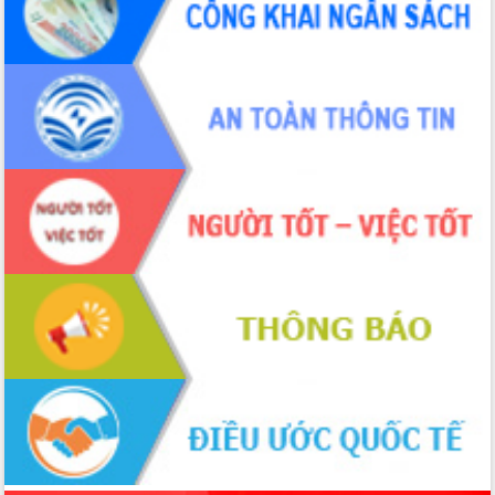
Tháo gỡ những vướng mắc, đẩy mạnh
công tác cải cách thủ tục hành chính
tại Trung tâm Phục vụ hành chính
công tỉnh
Đắk Lắk: Tôn vinh 46 giải pháp tại Hội
thi Sáng tạo Kỹ thuật 2024 - 2025
Đắk Lắk rà soát, điều chỉnh Đề án 190
về phát triển nuôi trồng thủy sản
Phó Chủ tịch UBND tỉnh Đắk Lắk
Trương Công Thái kiểm tra thực địa
Dự án cao tốc Khánh Hòa - Buôn Ma
Thuột
Định vị cà phê Việt Nam như một “di
sản sống” trong dòng chảy toàn cầu
Xây dựng nông thôn mới: Nâng cao đời
sống người dân từ những mô hình thiết
thực
Quyết liệt tháo gỡ vướng mắc, đẩy
nhanh tiến độ các dự án trọng điểm
trong Khu kinh tế Nam Phú Yên