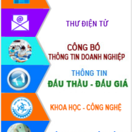
Hội thảo góp ý hồ sơ điều chỉnh quy
hoạch tỉnh Đắk Lắk thời kỳ 2021-2030,
tầm nhìn đến năm 2050
Nâng cao hiệu quả hoạt động của các
doanh nghiệp nhà nước
Hội nghị triển khai kết nối mạng
truyền số liệu chuyên dùng phục vụ cơ
quan Đảng, Nhà nước
Lễ phát động chuỗi hoạt động chung
tay làm sạch môi trường
Xã Ea Kar bước chuyển mình trong
công tác cải cách hành chính mô hình
mới
UBND tỉnh họp báo định kỳ tháng 4
năm 2026
Hội thảo khoa học “Giải pháp thúc đẩy
phát triển nền kinh tế xanh tại tỉnh
Đắk Lắk”
Tăng cường giám sát, đôn đốc thực
hiện nhiệm vụ quản lý tài sản công
hàng tuần