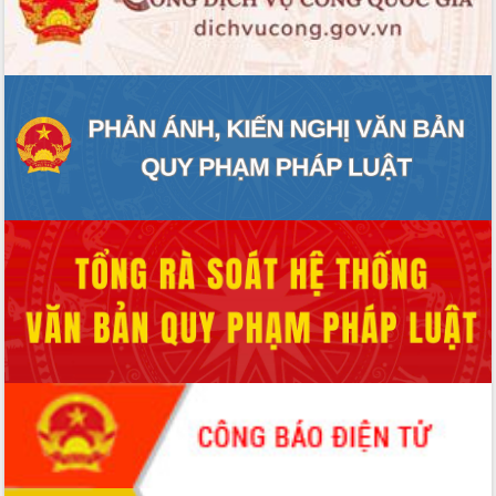
phát triển mới
Thường trực HĐND tỉnh Đắk Lắk gặp
mặt Đoàn chuyên gia y tế TP. Hồ Chí
Minh
Lễ truy điệu và an táng hài cốt liệt sĩ
tại Nghĩa trang Liệt sĩ xã Sơn Hòa
Bàn giải pháp tháo gỡ khó khăn trong
xuất khẩu sầu riêng và triển khai quy
định EUDR
Thứ trưởng Bộ Nông nghiệp và Môi
trường Nguyễn Hoàng Hiệp khảo sát
vùng trồng và doanh nghiệp đóng gói
sầu riêng tại Đắk Lắk
Trình diễn nghệ thuật chế biến các
món ăn từ sầu riêng
Đắk Lắk công bố Quy hoạch và xúc
tiến đầu tư tỉnh
Ngành cá ngừ Đắk Lắk chủ động thích
ứng để giữ vững thị trường xuất khẩu
Diễn đàn Kinh tế tư nhân Việt Nam đột