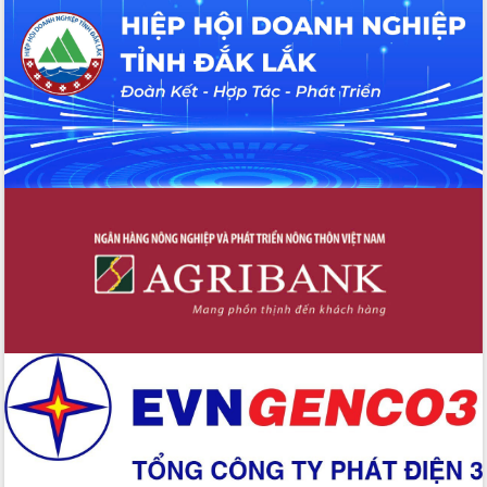
Tập huấn ứng dụng trí tuệ nhân tạo (AI)
trong thương mại điện tử năm 2026
Đoàn đại biểu Quốc hội tỉnh Đắk Lắk
trao đổi thông tin trước Kỳ họp thứ
nhất, Quốc hội khóa XVI
Quyết liệt cải cách hành chính, khơi
thông nguồn lực phát triển
Nâng cao hiệu lực, hiệu quả HĐND
tỉnh thông qua hiện đại hóa hành chính
Xã Ea Phê gắn cải cách hành chính với
chuyển đổi số
Phó Chủ tịch Thường trực UBND tỉnh
Hồ Thị Nguyên Thảo làm việc tại Trung
tâm Phục vụ hành chính công xã Ea
Phê
Xây dựng nền hành chính số đồng
hành cùng nông dân dân, doanh nghiệp
Giai đoạn 2026-2030, Đắk Lắk phấn
đấu có 77% xã đạt chuẩn nông thôn
mới