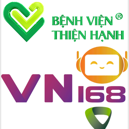
Chuyển đổi số 'mở đường' cho nông
nghiệp Đắk Lắk tăng trưởng bứt phá
Triển khai đồng bộ đo đạc, lập hồ sơ
địa chính, hoàn thiện cơ sở dữ liệu đất
đai
Ứng dụng sinh trắc học - Bước tiến
trong hành trình chuyển đổi số tại Đắk
Lắk
Đắk Lắk nâng cao hiệu quả công tác
Đảng từ Sổ tay đảng viên điện tử
Đắk Lắk đẩy mạnh nuôi biển công
nghệ, hướng tới phát triển thủy sản
bền vững
Tập huấn nâng cao năng lực triển khai
chuyển đổi số cho cán bộ, công chức
cấp xã
Đắk Lắk phát động hưởng ứng Ngày
Quyền của người tiêu dùng Việt Nam
2026
Đẩy mạnh cải cách hành chính, quyết
tâm đạt được mục tiêu tăng trưởng