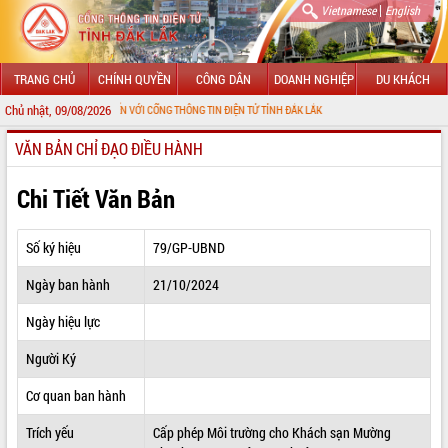
|
Vietnamese
English
TRANG CHỦ
CHÍNH QUYỀN
CÔNG DÂN
DOANH NGHIỆP
DU KHÁCH
Chủ nhật, 09/08/2026
HÀO MỪNG ĐẾN VỚI CỔNG THÔNG TIN ĐIỆN TỬ TỈNH ĐẮK LẮK
VĂN BẢN CHỈ ĐẠO ĐIỀU HÀNH
GIỚI THIỆU
LÃNH ĐẠO UBND TỈNH
Chi Tiết Văn Bản
TIN TỨC SỰ KIỆN
Số ký hiệu
79/GP-UBND
SỞ, BAN, NGÀNH
Ngày ban hành
21/10/2024
UBND CÁC XÃ, PHƯỜNG
Ngày hiệu lực
THÔNG TIN CHỈ ĐẠO ĐIỀU HÀNH
Người Ký
HỆ THỐNG VĂN BẢN
Cơ quan ban hành
Trích yếu
Cấp phép Môi trường cho Khách sạn Mường
VĂN BẢN HĐND TỈNH