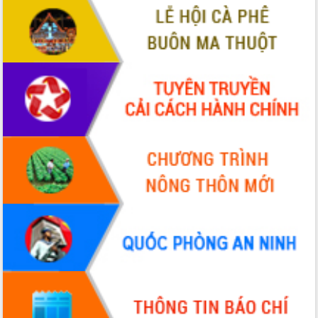
phá cơ chế - Hợp tác công tư
Đề án 06 tạo bước ngoặt đột phá trong
cải cách hành chính tỉnh Đắk Lắk
Kết nối tour, đẩy mạnh chuyển đổi số
để phát triển du lịch Đắk Lắk
Khởi động Dự án Đầu tư xây dựng hạ
tầng kỹ thuật Cụm công nghiệp Tân
Tiến
Gặp mặt các cơ quan báo chí nhân Kỷ
niệm 101 năm Ngày Báo chí Cách
mạng Việt Nam
Đắk Lắk sơ kết 4 năm triển khai thực
hiện Đề án 06 của Chính phủ
Họp báo thông tin về Hội nghị Công bố
Quy hoạch và Xúc tiến đầu tư tỉnh Đắk
Lắk
Khơi thông điểm nghẽn, đẩy nhanh
giải ngân vốn khắc phục thiên tai
HĐND tỉnh thông qua điều chỉnh Quy
hoạch tỉnh thời kỳ 2021-2030