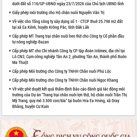
dưới đất số 116/GP-UBND ngày 23/7/2026 của Chủ tịch UBND tỉnh
VIDEO
Giấy phép môi trường cho Hộ chăn nuôi Nguyễn Văn Trị
Loading the player...
Về việc cho Tổng công ty xây dựng số 1 - CTCP thuê 25.798 m2 đất
tại xã Ea Kênh, huyện Krông Pắc, tỉnh Đắk Lắk
Khám bệnh, cấp phát thuốc miễn phí
và tặng quà người dân xã Cư Pui
Cấp phép MT Trang trại chăn nuôi heo thịt cho Công ty Cổ phần đầu
tư nông nghiệp Bazan
Hội nghị UBND tỉnh Đắk Lắk thường kỳ
tháng 7/2026
Cấp phép MT cho Chi nhánh Công ty CP tập đoàn Intimex, địa chỉ tại
Lô CN3, Cụm công nghiệp Tân An 2, phường Tân An, thành phố Buôn
Lễ truy tặng danh hiệu “Bà Mẹ Việt
Ma Thuột
Nam Anh hùng” và trao Huân chương
Lao động
Cấp phép Môi trường cho Công ty TNHH Chăn nuôi Phú Lộc
ALBUM ẢNH
UBND tỉnh Đắk Lắk triển khai nhiệm
Cấp phép Môi trường cho Công ty TNHH Chăn nuôi Ngọc Khang
vụ 6 tháng cuối năm 2026
Về việc phê duyệt kết quả thẩm định Báo cáo đánh giá tác động môi
Kỳ họp thứ Hai, Hội đồng nhân dân
trường của Dự án “Trang trại chăn nuôi lợn thịt, hộ chăn nuôi Trần Thị
tỉnh khóa XI quyết nghị nhiều nội dung
Mỹ Trang, quy mô 3.500 con/lứa” tại buôn Hra Ea Hning, xã Dray
quan trọng
Bhăng, huyện Cư Kuin
Bí thư Tỉnh ủy Lương Nguyễn Minh
Triết thăm, tặng quà người có công với
cách mạng
Rà soát, hoàn thiện hệ thống thiết chế
văn hóa, thể thao đáp ứng yêu cầu
LIÊN KẾT WEB