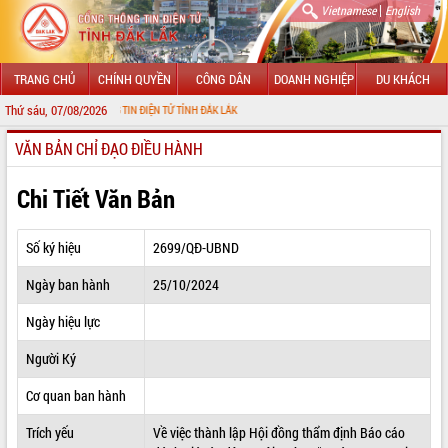
|
Vietnamese
English
TRANG CHỦ
CHÍNH QUYỀN
CÔNG DÂN
DOANH NGHIỆP
DU KHÁCH
Thứ sáu, 07/08/2026
 CỔNG THÔNG TIN ĐIỆN TỬ TỈNH ĐẮK LẮK
VĂN BẢN CHỈ ĐẠO ĐIỀU HÀNH
GIỚI THIỆU
LÃNH ĐẠO UBND TỈNH
Chi Tiết Văn Bản
TIN TỨC SỰ KIỆN
Số ký hiệu
2699/QĐ-UBND
SỞ, BAN, NGÀNH
Ngày ban hành
25/10/2024
UBND CÁC XÃ, PHƯỜNG
Ngày hiệu lực
THÔNG TIN CHỈ ĐẠO ĐIỀU HÀNH
Người Ký
HỆ THỐNG VĂN BẢN
Cơ quan ban hành
Trích yếu
Về việc thành lập Hội đồng thẩm định Báo cáo
VĂN BẢN HĐND TỈNH