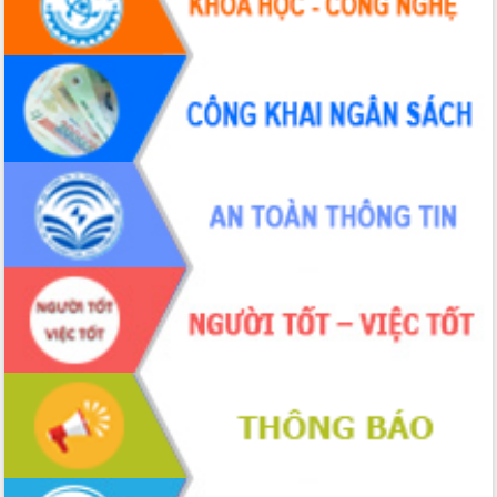
Đắk Lắk”
Tăng cường giám sát, đôn đốc thực
hiện nhiệm vụ quản lý tài sản công
hàng tuần
Tháo gỡ những vướng mắc, đẩy mạnh
công tác cải cách thủ tục hành chính
tại Trung tâm Phục vụ hành chính
công tỉnh
Đắk Lắk: Tôn vinh 46 giải pháp tại Hội
thi Sáng tạo Kỹ thuật 2024 - 2025
Đắk Lắk rà soát, điều chỉnh Đề án 190
về phát triển nuôi trồng thủy sản
Phó Chủ tịch UBND tỉnh Đắk Lắk
Trương Công Thái kiểm tra thực địa
Dự án cao tốc Khánh Hòa - Buôn Ma
Thuột
Định vị cà phê Việt Nam như một “di
sản sống” trong dòng chảy toàn cầu
Xây dựng nông thôn mới: Nâng cao đời
sống người dân từ những mô hình thiết