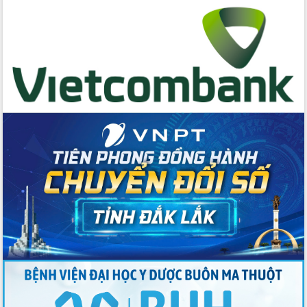
Quyền của người tiêu dùng Việt Nam
2026
Đẩy mạnh cải cách hành chính, quyết
tâm đạt được mục tiêu tăng trưởng
hai con số trong năm 2026
Tổ chức trang trọng Lễ hội Đền thờ
Lương Văn Chánh năm 2026
Phó Bí thư Tỉnh ủy Đắk Lắk Đỗ Hữu
Huy giữ chức Bí thư Đảng ủy Ủy Ban
Nhân dân tỉnh
Bệnh án điện tử thúc đẩy chuyển đổi
số y tế tại Đắk Lắk
Chuyển đổi số thư viện: Mở rộng
không gian tri thức trong thời đại số
Đánh giá, rút kinh nghiệm công tác tổ
chức diễn tập trước ngày bầu cử
Chương trình “Gặp gỡ hữu nghị –
Friendship Meeting New Year 2026”
Bầu cử Quốc hội và HĐND: Cử tri Đắk
Lắk gửi gắm niềm tin, kỳ vọng vào lá