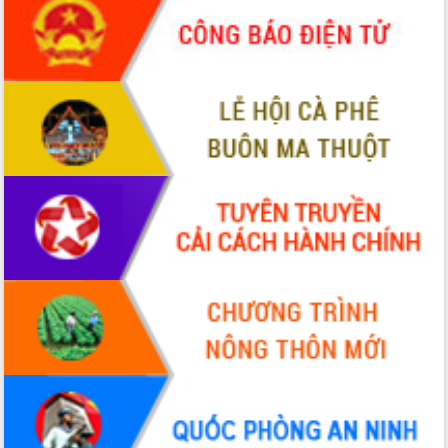
tiến đầu tư tỉnh
Ngành cá ngừ Đắk Lắk chủ động thích
ứng để giữ vững thị trường xuất khẩu
Diễn đàn Kinh tế tư nhân Việt Nam đột
phá cơ chế - Hợp tác công tư
Đề án 06 tạo bước ngoặt đột phá trong
cải cách hành chính tỉnh Đắk Lắk
Kết nối tour, đẩy mạnh chuyển đổi số
để phát triển du lịch Đắk Lắk
Khởi động Dự án Đầu tư xây dựng hạ
tầng kỹ thuật Cụm công nghiệp Tân
Tiến
Gặp mặt các cơ quan báo chí nhân Kỷ
niệm 101 năm Ngày Báo chí Cách
mạng Việt Nam
Đắk Lắk sơ kết 4 năm triển khai thực
hiện Đề án 06 của Chính phủ
Họp báo thông tin về Hội nghị Công bố
Quy hoạch và Xúc tiến đầu tư tỉnh Đắk
Lắk