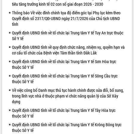
tiêu tăng trưởng kinh tế 02 con số giai đoạn 2026 - 2030
VIDEO
Thông báo Về việc đính chính tọa độ điểm góc tại Phụ lục kèm theo
Quyết định số 2317/QĐ-UBND ngày 21/7/2026 của Chủ tịch UBND
tỉnh
Quyết định UBND tỉnh về tổ chức lại Trung tâm Y tế Tuy An trực thuộc
Sở Y tế
Quyết định UBND tỉnh về quy định chức năng, nhiệm vụ, quyền hạn và
cơ cấu tổ chức của Bệnh viện Tâm thần tỉnh Đắk Lắk
Quyết định UBND tỉnh về tổ chức lại Trung tâm Y tế Sơn Hòa trực
thuộc Sở Y tế
Hội nghị UBND tỉnh Đắk Lắk thường kỳ
tháng 7/2026
Quyết định UBND tỉnh về tổ chức lại Trung tâm Y tế Sông Cầu trực
Lễ truy tặng danh hiệu “Bà Mẹ Việt
thuộc Sở Y tế
Nam Anh hùng” và trao Huân chương
Về việc công bố Danh mục thủ tục hành chính được sửa đổi, bổ sung,
Lao động
trong lĩnh vực nhà ở thuộc phạm vi chức năng quản lý của Sở Xây
UBND tỉnh Đắk Lắk triển khai nhiệm
dựng
vụ 6 tháng cuối năm 2026
Quyết định UBND tỉnh về tổ chức lại Trung tâm Y tế Tây Hòa trực
ALBUM ẢNH
Kỳ họp thứ Hai, Hội đồng nhân dân
thuộc Sở Y tế
tỉnh khóa XI quyết nghị nhiều nội dung
Quyết định UBND tỉnh về tổ chức lại Trung tâm Y tế Krông Bông trực
quan trọng
thuộc Sở Y tế
Bí thư Tỉnh ủy Lương Nguyễn Minh