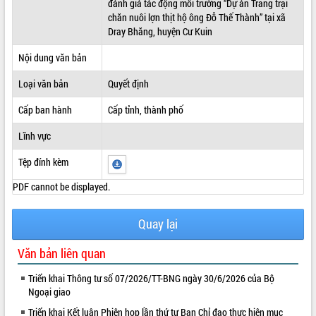
đánh giá tác động môi trường “Dự án Trang trại
chăn nuôi lợn thịt hộ ông Đỗ Thế Thành” tại xã
ĐIỂM TIN VĂN BẢN
Dray Bhăng, huyện Cư Kuin
QUY HOẠCH - KẾ HOẠCH
Nội dung văn bản
Loại văn bản
Quyết định
Cấp ban hành
Cấp tỉnh, thành phố
Lĩnh vực
Tệp đính kèm
PDF cannot be displayed.
Quay lại
Văn bản liên quan
Triển khai Thông tư số 07/2026/TT-BNG ngày 30/6/2026 của Bộ
Ngoại giao
Triển khai Kết luận Phiên họp lần thứ tư Ban Chỉ đạo thực hiện mục