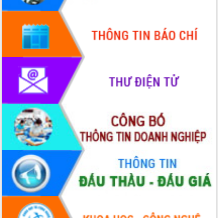
Khơi thông điểm nghẽn, đẩy nhanh
giải ngân vốn khắc phục thiên tai
HĐND tỉnh thông qua điều chỉnh Quy
hoạch tỉnh thời kỳ 2021-2030
Hội thảo góp ý hồ sơ điều chỉnh quy
hoạch tỉnh Đắk Lắk thời kỳ 2021-2030,
tầm nhìn đến năm 2050
Nâng cao hiệu quả hoạt động của các
doanh nghiệp nhà nước
Hội nghị triển khai kết nối mạng
truyền số liệu chuyên dùng phục vụ cơ
quan Đảng, Nhà nước
Lễ phát động chuỗi hoạt động chung
tay làm sạch môi trường
Xã Ea Kar bước chuyển mình trong
công tác cải cách hành chính mô hình
mới
UBND tỉnh họp báo định kỳ tháng 4
năm 2026
Hội thảo khoa học “Giải pháp thúc đẩy
phát triển nền kinh tế xanh tại tỉnh