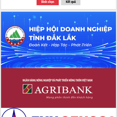
Bình chọn
Kết quả
cho trạm y tế cấp xã
Du lịch Đắk Lắk nâng tầm trải nghiệm
du khách thông qua Hệ thống cơ sở dữ
liệu và Bản đồ số
Tập huấn ứng dụng trí tuệ nhân tạo (AI)
trong thương mại điện tử năm 2026
Đoàn đại biểu Quốc hội tỉnh Đắk Lắk
trao đổi thông tin trước Kỳ họp thứ
nhất, Quốc hội khóa XVI
Quyết liệt cải cách hành chính, khơi
thông nguồn lực phát triển
Nâng cao hiệu lực, hiệu quả HĐND
tỉnh thông qua hiện đại hóa hành chính
Xã Ea Phê gắn cải cách hành chính với
chuyển đổi số
Phó Chủ tịch Thường trực UBND tỉnh
Hồ Thị Nguyên Thảo làm việc tại Trung
tâm Phục vụ hành chính công xã Ea
Phê
Xây dựng nền hành chính số đồng
hành cùng nông dân dân, doanh nghiệp