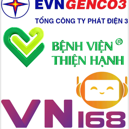
Giai đoạn 2026-2030, Đắk Lắk phấn
đấu có 77% xã đạt chuẩn nông thôn
mới
Chuyển đổi số 'mở đường' cho nông
nghiệp Đắk Lắk tăng trưởng bứt phá
Triển khai đồng bộ đo đạc, lập hồ sơ
địa chính, hoàn thiện cơ sở dữ liệu đất
đai
Ứng dụng sinh trắc học - Bước tiến
trong hành trình chuyển đổi số tại Đắk
Lắk
Đắk Lắk nâng cao hiệu quả công tác
Đảng từ Sổ tay đảng viên điện tử
Đắk Lắk đẩy mạnh nuôi biển công
nghệ, hướng tới phát triển thủy sản
bền vững
Tập huấn nâng cao năng lực triển khai
chuyển đổi số cho cán bộ, công chức
cấp xã
Đắk Lắk phát động hưởng ứng Ngày