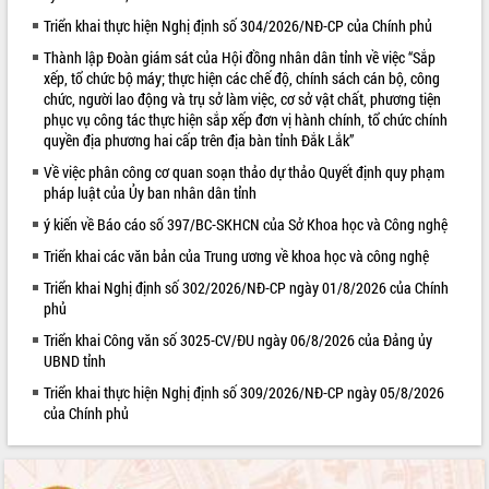
Triển khai thực hiện Nghị định số 304/2026/NĐ-CP của Chính phủ
VIDEO
Thành lập Đoàn giám sát của Hội đồng nhân dân tỉnh về việc “Sắp
Không có file video nào để phát.
xếp, tổ chức bộ máy; thực hiện các chế độ, chính sách cán bộ, công
chức, người lao động và trụ sở làm việc, cơ sở vật chất, phương tiện
ALBUM ẢNH
phục vụ công tác thực hiện sắp xếp đơn vị hành chính, tổ chức chính
quyền địa phương hai cấp trên địa bàn tỉnh Đắk Lắk”
Về việc phân công cơ quan soạn thảo dự thảo Quyết định quy phạm
pháp luật của Ủy ban nhân dân tỉnh
ý kiến về Báo cáo số 397/BC-SKHCN của Sở Khoa học và Công nghệ
Triển khai các văn bản của Trung ương về khoa học và công nghệ
Triển khai Nghị định số 302/2026/NĐ-CP ngày 01/8/2026 của Chính
phủ
LIÊN KẾT WEB
Triển khai Công văn số 3025-CV/ĐU ngày 06/8/2026 của Đảng ủy
UBND tỉnh
Triển khai thực hiện Nghị định số 309/2026/NĐ-CP ngày 05/8/2026
của Chính phủ