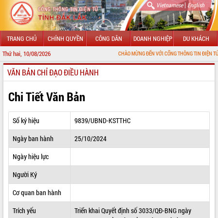
|
Vietnamese
English
TRANG CHỦ
CHÍNH QUYỀN
CÔNG DÂN
DOANH NGHIỆP
DU KHÁCH
Thứ hai, 10/08/2026
CHÀO MỪNG ĐẾN VỚI CỔNG THÔNG TIN ĐIỆN TỬ TỈNH ĐẮK L
VĂN BẢN CHỈ ĐẠO ĐIỀU HÀNH
GIỚI THIỆU
LÃNH ĐẠO UBND TỈNH
Chi Tiết Văn Bản
TIN TỨC SỰ KIỆN
Số ký hiệu
9839/UBND-KSTTHC
SỞ, BAN, NGÀNH
Ngày ban hành
25/10/2024
UBND CÁC XÃ, PHƯỜNG
Ngày hiệu lực
THÔNG TIN CHỈ ĐẠO ĐIỀU HÀNH
Người Ký
HỆ THỐNG VĂN BẢN
Cơ quan ban hành
Trích yếu
Triển khai Quyết định số 3033/QĐ-BNG ngày
VĂN BẢN HĐND TỈNH