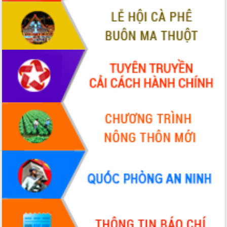
VIDEO
Không có file video nào để phát.
ALBUM ẢNH
LIÊN KẾT WEB