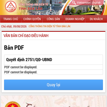
|
Vietnamese
English
TRANG CHỦ
CHÍNH QUYỀN
CÔNG DÂN
DOANH NGHIỆP
DU KHÁCH
Chủ nhật, 09/08/2026
MỪNG ĐẾN VỚI CỔNG THÔNG TIN ĐIỆN TỬ TỈNH ĐẮK LẮK
VĂN BẢN CHỈ ĐẠO ĐIỀU HÀNH
GIỚI THIỆU
LÃNH ĐẠO UBND TỈNH
Bản PDF
TIN TỨC SỰ KIỆN
Quyết định 2751/QĐ-UBND
SỞ, BAN, NGÀNH
PDF cannot be displayed.
PDF cannot be displayed.
UBND CÁC XÃ, PHƯỜNG
Quay lại
THÔNG TIN CHỈ ĐẠO ĐIỀU HÀNH
HỆ THỐNG VĂN BẢN
VĂN BẢN HĐND TỈNH