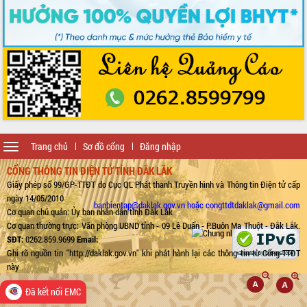
Toggle
Trang chủ
Sơ đồ cổng
Đăng nhập
navigation
CỔNG THÔNG TIN ĐIỆN TỬ TỈNH ĐẮK LẮK
Giấy phép số 99/GP-TTĐT do Cục QL Phát thanh Truyền hình và Thông tin Điện tử cấp
ngày 14/05/2010
banbientap@daklak.gov.vn hoặc congttdtdaklak@gmail.com
Cơ quan chủ quản: Ủy ban nhân dân tỉnh Đắk Lắk
Cơ quan thường trực: Văn phòng UBND tỉnh - 09 Lê Duẩn - P.Buôn Ma Thuột - Đắk Lắk.
SĐT:
0262.859.9699
Email:
Ghi rõ nguồn tin "http://daklak.gov.vn" khi phát hành lại các thông tin từ Cổng TTĐT
này
Đã kết nối EMC