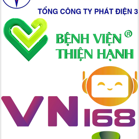
nhanh tiến độ các dự án trọng điểm
trong Khu kinh tế Nam Phú Yên
Hòn Yến phát triển du lịch gắn với bảo
tồn biển
Lấy ý kiến điều chỉnh Quy hoạch tỉnh
Đắk Lắk thời kỳ 2021-2030, tầm nhìn
đến năm 2050
Phát động chiến dịch 30 ngày đêm
giải phóng mặt bằng Tuyến đường bộ
ven biển
Đắk Lắk nỗ lực thúc đẩy tăng trưởng
kinh tế từ 10% trở lên trong Quý
II/2026
Đắk Lắk ký kết thỏa thuận hợp tác về
chuyển đổi số giai đoạn 2026 – 2030
với Tập đoàn Bưu chính Viễn thông
Việt Nam
Thứ trưởng Bộ Y tế làm việc với tỉnh
Đắk Lắk về phát triển nhân lực y tế
cho trạm y tế cấp xã
Du lịch Đắk Lắk nâng tầm trải nghiệm