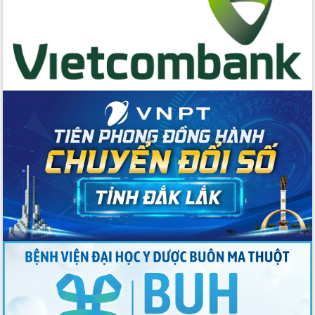
du khách thông qua Hệ thống cơ sở dữ
liệu và Bản đồ số
Tập huấn ứng dụng trí tuệ nhân tạo (AI)
trong thương mại điện tử năm 2026
Đoàn đại biểu Quốc hội tỉnh Đắk Lắk
trao đổi thông tin trước Kỳ họp thứ
nhất, Quốc hội khóa XVI
Quyết liệt cải cách hành chính, khơi
thông nguồn lực phát triển
Nâng cao hiệu lực, hiệu quả HĐND
tỉnh thông qua hiện đại hóa hành chính
Xã Ea Phê gắn cải cách hành chính với
chuyển đổi số
Phó Chủ tịch Thường trực UBND tỉnh
Hồ Thị Nguyên Thảo làm việc tại Trung
tâm Phục vụ hành chính công xã Ea
Phê
Xây dựng nền hành chính số đồng
hành cùng nông dân dân, doanh nghiệp
Giai đoạn 2026-2030, Đắk Lắk phấn