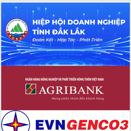
hiện nhiệm vụ quản lý tài sản công
hàng tuần
Tháo gỡ những vướng mắc, đẩy mạnh
công tác cải cách thủ tục hành chính
tại Trung tâm Phục vụ hành chính
công tỉnh
Đắk Lắk: Tôn vinh 46 giải pháp tại Hội
thi Sáng tạo Kỹ thuật 2024 - 2025
Đắk Lắk rà soát, điều chỉnh Đề án 190
về phát triển nuôi trồng thủy sản
Phó Chủ tịch UBND tỉnh Đắk Lắk
Trương Công Thái kiểm tra thực địa
Dự án cao tốc Khánh Hòa - Buôn Ma
Thuột
Định vị cà phê Việt Nam như một “di
sản sống” trong dòng chảy toàn cầu
Xây dựng nông thôn mới: Nâng cao đời
sống người dân từ những mô hình thiết
thực
Quyết liệt tháo gỡ vướng mắc, đẩy