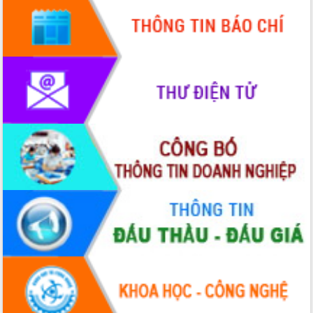
Rà soát, hoàn thiện hệ thống thiết chế
văn hóa, thể thao đáp ứng yêu cầu
phát triển mới
Thường trực HĐND tỉnh Đắk Lắk gặp
mặt Đoàn chuyên gia y tế TP. Hồ Chí
Minh
Lễ truy điệu và an táng hài cốt liệt sĩ
tại Nghĩa trang Liệt sĩ xã Sơn Hòa
Bàn giải pháp tháo gỡ khó khăn trong
xuất khẩu sầu riêng và triển khai quy
định EUDR
Thứ trưởng Bộ Nông nghiệp và Môi
trường Nguyễn Hoàng Hiệp khảo sát
vùng trồng và doanh nghiệp đóng gói
sầu riêng tại Đắk Lắk
Trình diễn nghệ thuật chế biến các
món ăn từ sầu riêng
Đắk Lắk công bố Quy hoạch và xúc
tiến đầu tư tỉnh
Ngành cá ngừ Đắk Lắk chủ động thích