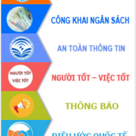
ứng để giữ vững thị trường xuất khẩu
Diễn đàn Kinh tế tư nhân Việt Nam đột
phá cơ chế - Hợp tác công tư
Đề án 06 tạo bước ngoặt đột phá trong
cải cách hành chính tỉnh Đắk Lắk
Kết nối tour, đẩy mạnh chuyển đổi số
để phát triển du lịch Đắk Lắk
Khởi động Dự án Đầu tư xây dựng hạ
tầng kỹ thuật Cụm công nghiệp Tân
Tiến
Gặp mặt các cơ quan báo chí nhân Kỷ
niệm 101 năm Ngày Báo chí Cách
mạng Việt Nam
Đắk Lắk sơ kết 4 năm triển khai thực
hiện Đề án 06 của Chính phủ
Họp báo thông tin về Hội nghị Công bố
Quy hoạch và Xúc tiến đầu tư tỉnh Đắk
Lắk
Khơi thông điểm nghẽn, đẩy nhanh
giải ngân vốn khắc phục thiên tai