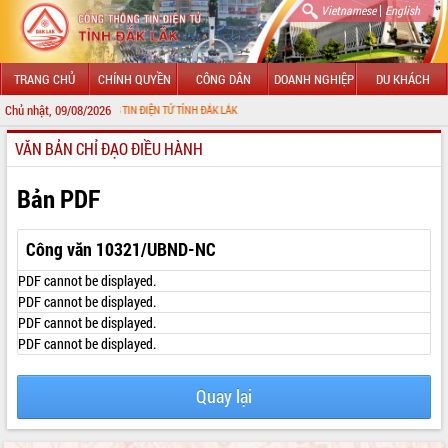
|
Vietnamese
English
TRANG CHỦ
CHÍNH QUYỀN
CÔNG DÂN
DOANH NGHIỆP
DU KHÁCH
Chủ nhật, 09/08/2026
I CỔNG THÔNG TIN ĐIỆN TỬ TỈNH ĐẮK LẮK
VĂN BẢN CHỈ ĐẠO ĐIỀU HÀNH
GIỚI THIỆU
LÃNH ĐẠO UBND TỈNH
Bản PDF
TIN TỨC SỰ KIỆN
Công văn 10321/UBND-NC
SỞ, BAN, NGÀNH
PDF cannot be displayed.
PDF cannot be displayed.
UBND CÁC XÃ, PHƯỜNG
PDF cannot be displayed.
PDF cannot be displayed.
THÔNG TIN CHỈ ĐẠO ĐIỀU HÀNH
HỆ THỐNG VĂN BẢN
Quay lại
VĂN BẢN HĐND TỈNH