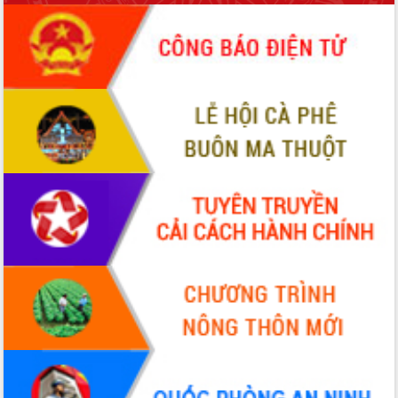
phá cơ chế - Hợp tác công tư
Đề án 06 tạo bước ngoặt đột phá trong
cải cách hành chính tỉnh Đắk Lắk
Kết nối tour, đẩy mạnh chuyển đổi số
để phát triển du lịch Đắk Lắk
Khởi động Dự án Đầu tư xây dựng hạ
tầng kỹ thuật Cụm công nghiệp Tân
Tiến
Gặp mặt các cơ quan báo chí nhân Kỷ
niệm 101 năm Ngày Báo chí Cách
mạng Việt Nam
Đắk Lắk sơ kết 4 năm triển khai thực
hiện Đề án 06 của Chính phủ
Họp báo thông tin về Hội nghị Công bố
Quy hoạch và Xúc tiến đầu tư tỉnh Đắk
Lắk
Khơi thông điểm nghẽn, đẩy nhanh
giải ngân vốn khắc phục thiên tai
HĐND tỉnh thông qua điều chỉnh Quy
hoạch tỉnh thời kỳ 2021-2030