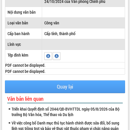
24/10/2024 của Văn phòng Chính phủ
ĐIỂM TIN VĂN BẢN
Nội dung văn bản
QUY HOẠCH - KẾ HOẠCH
Loại văn bản
Công văn
Cấp ban hành
Cấp tỉnh, thành phố
Lĩnh vực
Tệp đính kèm
PDF cannot be displayed.
PDF cannot be displayed.
Quay lại
Văn bản liên quan
Triển khai Quyết định số 2044/QĐ-BVHTTDL ngày 05/8/2026 của Bộ
trưởng Bộ Văn hóa, Thể thao và Du lịch
Về việc công bố Danh mục thủ tục hành chính được sửa đổi, bổ sung
lĩnh vực trồng trọt và bảo vệ thực vật thuộc phạm vi chức năng quản