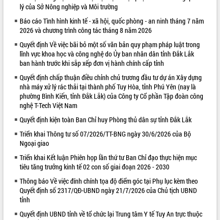
lý của Sở Nông nghiệp và Môi trường
VIDEO
Báo cáo Tình hình kinh tế - xã hội, quốc phòng - an ninh tháng 7 năm
2026 và chương trình công tác tháng 8 năm 2026
Loading the player...
Quyết định Về việc bãi bỏ một số văn bản quy phạm pháp luật trong
Khám bệnh, cấp phát thuốc miễn phí
lĩnh vực khoa học và công nghệ do Ủy ban nhân dân tỉnh Đắk Lắk
và tặng quà người dân xã Cư Pui
ban hành trước khi sắp xếp đơn vị hành chính cấp tỉnh
Hội nghị UBND tỉnh Đắk Lắk thường kỳ
Quyết định chấp thuận điều chỉnh chủ trương đầu tư dự án Xây dựng
tháng 7/2026
nhà máy xử lý rác thải tại thành phố Tuy Hòa, tỉnh Phú Yên (nay là
Lễ truy tặng danh hiệu “Bà Mẹ Việt
phường Bình Kiến, tỉnh Đắk Lắk) của Công ty Cổ phần Tập đoàn công
Nam Anh hùng” và trao Huân chương
nghệ T-Tech Việt Nam
Lao động
Quyết định kiện toàn Ban Chỉ huy Phòng thủ dân sự tỉnh Đắk Lắk
ALBUM ẢNH
UBND tỉnh Đắk Lắk triển khai nhiệm
vụ 6 tháng cuối năm 2026
Triển khai Thông tư số 07/2026/TT-BNG ngày 30/6/2026 của Bộ
Ngoại giao
Kỳ họp thứ Hai, Hội đồng nhân dân
tỉnh khóa XI quyết nghị nhiều nội dung
Triển khai Kết luận Phiên họp lần thứ tư Ban Chỉ đạo thực hiện mục
quan trọng
tiêu tăng trưởng kinh tế 02 con số giai đoạn 2026 - 2030
Bí thư Tỉnh ủy Lương Nguyễn Minh
Thông báo Về việc đính chính tọa độ điểm góc tại Phụ lục kèm theo
Triết thăm, tặng quà người có công với
Quyết định số 2317/QĐ-UBND ngày 21/7/2026 của Chủ tịch UBND
cách mạng
tỉnh
Rà soát, hoàn thiện hệ thống thiết chế
Quyết định UBND tỉnh về tổ chức lại Trung tâm Y tế Tuy An trực thuộc
văn hóa, thể thao đáp ứng yêu cầu
LIÊN KẾT WEB