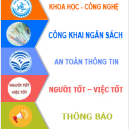
Tháo gỡ những vướng mắc, đẩy mạnh
công tác cải cách thủ tục hành chính
tại Trung tâm Phục vụ hành chính
công tỉnh
Đắk Lắk: Tôn vinh 46 giải pháp tại Hội
thi Sáng tạo Kỹ thuật 2024 - 2025
Đắk Lắk rà soát, điều chỉnh Đề án 190
về phát triển nuôi trồng thủy sản
Phó Chủ tịch UBND tỉnh Đắk Lắk
Trương Công Thái kiểm tra thực địa
Dự án cao tốc Khánh Hòa - Buôn Ma
Thuột
Định vị cà phê Việt Nam như một “di
sản sống” trong dòng chảy toàn cầu
Xây dựng nông thôn mới: Nâng cao đời
sống người dân từ những mô hình thiết
thực
Quyết liệt tháo gỡ vướng mắc, đẩy
nhanh tiến độ các dự án trọng điểm
trong Khu kinh tế Nam Phú Yên