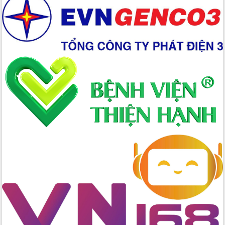
Chuyển đổi số 'mở đường' cho nông
nghiệp Đắk Lắk tăng trưởng bứt phá
Triển khai đồng bộ đo đạc, lập hồ sơ
địa chính, hoàn thiện cơ sở dữ liệu đất
đai
Ứng dụng sinh trắc học - Bước tiến
trong hành trình chuyển đổi số tại Đắk
Lắk
Đắk Lắk nâng cao hiệu quả công tác
Đảng từ Sổ tay đảng viên điện tử
Đắk Lắk đẩy mạnh nuôi biển công
nghệ, hướng tới phát triển thủy sản
bền vững
Tập huấn nâng cao năng lực triển khai
chuyển đổi số cho cán bộ, công chức
cấp xã
Đắk Lắk phát động hưởng ứng Ngày
Quyền của người tiêu dùng Việt Nam
2026
Đẩy mạnh cải cách hành chính, quyết
tâm đạt được mục tiêu tăng trưởng