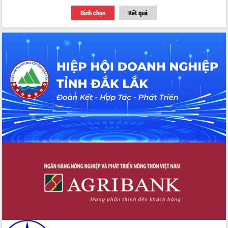
Tập huấn ứng dụng trí tuệ nhân tạo (AI)
Bình chọn
Kết quả
trong thương mại điện tử năm 2026
Đoàn đại biểu Quốc hội tỉnh Đắk Lắk
trao đổi thông tin trước Kỳ họp thứ
nhất, Quốc hội khóa XVI
Quyết liệt cải cách hành chính, khơi
thông nguồn lực phát triển
Nâng cao hiệu lực, hiệu quả HĐND
tỉnh thông qua hiện đại hóa hành chính
Xã Ea Phê gắn cải cách hành chính với
chuyển đổi số
Phó Chủ tịch Thường trực UBND tỉnh
Hồ Thị Nguyên Thảo làm việc tại Trung
tâm Phục vụ hành chính công xã Ea
Phê
Xây dựng nền hành chính số đồng
hành cùng nông dân dân, doanh nghiệp
Giai đoạn 2026-2030, Đắk Lắk phấn
đấu có 77% xã đạt chuẩn nông thôn
mới