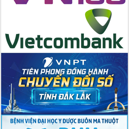
hai con số trong năm 2026
Tổ chức trang trọng Lễ hội Đền thờ
Lương Văn Chánh năm 2026
Phó Bí thư Tỉnh ủy Đắk Lắk Đỗ Hữu
Huy giữ chức Bí thư Đảng ủy Ủy Ban
Nhân dân tỉnh
Bệnh án điện tử thúc đẩy chuyển đổi
số y tế tại Đắk Lắk
Chuyển đổi số thư viện: Mở rộng
không gian tri thức trong thời đại số
Đánh giá, rút kinh nghiệm công tác tổ
chức diễn tập trước ngày bầu cử
Chương trình “Gặp gỡ hữu nghị –
Friendship Meeting New Year 2026”
Bầu cử Quốc hội và HĐND: Cử tri Đắk
Lắk gửi gắm niềm tin, kỳ vọng vào lá
phiếu
Đắk Lắk sẵn sàng các điều kiện cho
Ngày hội bầu cử đại biểu Quốc hội
khóa XVI và HĐND các cấp nhiệm kỳ