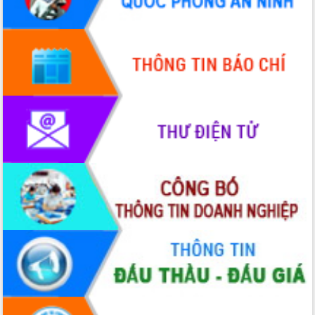
Hội thảo góp ý hồ sơ điều chỉnh quy
hoạch tỉnh Đắk Lắk thời kỳ 2021-2030,
tầm nhìn đến năm 2050
Nâng cao hiệu quả hoạt động của các
doanh nghiệp nhà nước
Hội nghị triển khai kết nối mạng
truyền số liệu chuyên dùng phục vụ cơ
quan Đảng, Nhà nước
Lễ phát động chuỗi hoạt động chung
tay làm sạch môi trường
Xã Ea Kar bước chuyển mình trong
công tác cải cách hành chính mô hình
mới
UBND tỉnh họp báo định kỳ tháng 4
năm 2026
Hội thảo khoa học “Giải pháp thúc đẩy
phát triển nền kinh tế xanh tại tỉnh
Đắk Lắk”
Tăng cường giám sát, đôn đốc thực
hiện nhiệm vụ quản lý tài sản công
hàng tuần