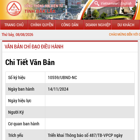
|
Vietnamese
English
TRANG CHỦ
CHÍNH QUYỀN
CÔNG DÂN
DOANH NGHIỆP
DU KHÁCH
Thứ bảy, 08/08/2026
CHÀO MỪNG ĐẾN VỚI CỔNG THÔNG 
VĂN BẢN CHỈ ĐẠO ĐIỀU HÀNH
GIỚI THIỆU
LÃNH ĐẠO UBND TỈNH
Chi Tiết Văn Bản
TIN TỨC SỰ KIỆN
Số ký hiệu
10559/UBND-NC
SỞ, BAN, NGÀNH
Ngày ban hành
14/11/2024
UBND CÁC XÃ, PHƯỜNG
Ngày hiệu lực
THÔNG TIN CHỈ ĐẠO ĐIỀU HÀNH
Người Ký
HỆ THỐNG VĂN BẢN
Cơ quan ban hành
Trích yếu
Triển khai Thông báo số 487/TB-VPCP ngày
VĂN BẢN HĐND TỈNH