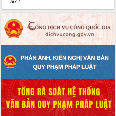
Sở Y tế
phát triển mới
Thường trực HĐND tỉnh Đắk Lắk gặp
mặt Đoàn chuyên gia y tế TP. Hồ Chí
Minh
Lễ truy điệu và an táng hài cốt liệt sĩ
tại Nghĩa trang Liệt sĩ xã Sơn Hòa
Bàn giải pháp tháo gỡ khó khăn trong
xuất khẩu sầu riêng và triển khai quy
định EUDR
Thứ trưởng Bộ Nông nghiệp và Môi
trường Nguyễn Hoàng Hiệp khảo sát
vùng trồng và doanh nghiệp đóng gói
sầu riêng tại Đắk Lắk
Trình diễn nghệ thuật chế biến các
món ăn từ sầu riêng
Đắk Lắk công bố Quy hoạch và xúc
tiến đầu tư tỉnh
Ngành cá ngừ Đắk Lắk chủ động thích
ứng để giữ vững thị trường xuất khẩu
Diễn đàn Kinh tế tư nhân Việt Nam đột