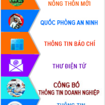
Khơi thông điểm nghẽn, đẩy nhanh
giải ngân vốn khắc phục thiên tai
HĐND tỉnh thông qua điều chỉnh Quy
hoạch tỉnh thời kỳ 2021-2030
Hội thảo góp ý hồ sơ điều chỉnh quy
hoạch tỉnh Đắk Lắk thời kỳ 2021-2030,
tầm nhìn đến năm 2050
Nâng cao hiệu quả hoạt động của các
doanh nghiệp nhà nước
Hội nghị triển khai kết nối mạng
truyền số liệu chuyên dùng phục vụ cơ
quan Đảng, Nhà nước
Lễ phát động chuỗi hoạt động chung
tay làm sạch môi trường
Xã Ea Kar bước chuyển mình trong
công tác cải cách hành chính mô hình
mới
UBND tỉnh họp báo định kỳ tháng 4
năm 2026
Hội thảo khoa học “Giải pháp thúc đẩy
phát triển nền kinh tế xanh tại tỉnh