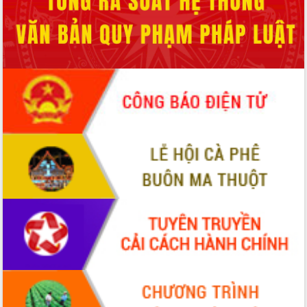
tiến đầu tư tỉnh
Ngành cá ngừ Đắk Lắk chủ động thích
ứng để giữ vững thị trường xuất khẩu
Diễn đàn Kinh tế tư nhân Việt Nam đột
phá cơ chế - Hợp tác công tư
Đề án 06 tạo bước ngoặt đột phá trong
cải cách hành chính tỉnh Đắk Lắk
Kết nối tour, đẩy mạnh chuyển đổi số
để phát triển du lịch Đắk Lắk
Khởi động Dự án Đầu tư xây dựng hạ
tầng kỹ thuật Cụm công nghiệp Tân
Tiến
Gặp mặt các cơ quan báo chí nhân Kỷ
niệm 101 năm Ngày Báo chí Cách
mạng Việt Nam
Đắk Lắk sơ kết 4 năm triển khai thực
hiện Đề án 06 của Chính phủ
Họp báo thông tin về Hội nghị Công bố
Quy hoạch và Xúc tiến đầu tư tỉnh Đắk
Lắk