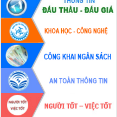
Đắk Lắk”
Tăng cường giám sát, đôn đốc thực
hiện nhiệm vụ quản lý tài sản công
hàng tuần
Tháo gỡ những vướng mắc, đẩy mạnh
công tác cải cách thủ tục hành chính
tại Trung tâm Phục vụ hành chính
công tỉnh
Đắk Lắk: Tôn vinh 46 giải pháp tại Hội
thi Sáng tạo Kỹ thuật 2024 - 2025
Đắk Lắk rà soát, điều chỉnh Đề án 190
về phát triển nuôi trồng thủy sản
Phó Chủ tịch UBND tỉnh Đắk Lắk
Trương Công Thái kiểm tra thực địa
Dự án cao tốc Khánh Hòa - Buôn Ma
Thuột
Định vị cà phê Việt Nam như một “di
sản sống” trong dòng chảy toàn cầu
Xây dựng nông thôn mới: Nâng cao đời
sống người dân từ những mô hình thiết