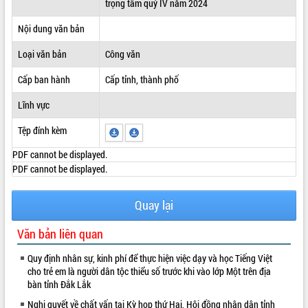
trọng tâm quý IV năm 2024
ĐIỂM TIN VĂN BẢN
Nội dung văn bản
QUY HOẠCH - KẾ HOẠCH
Loại văn bản
Công văn
Cấp ban hành
Cấp tỉnh, thành phố
Lĩnh vực
Tệp đính kèm
PDF cannot be displayed.
PDF cannot be displayed.
Quay lại
Văn bản liên quan
Quy định nhân sự, kinh phí để thực hiện việc dạy và học Tiếng Việt
cho trẻ em là người dân tộc thiểu số trước khi vào lớp Một trên địa
bàn tỉnh Đắk Lắk
Nghị quyết về chất vấn tại Kỳ họp thứ Hai, Hội đồng nhân dân tỉnh