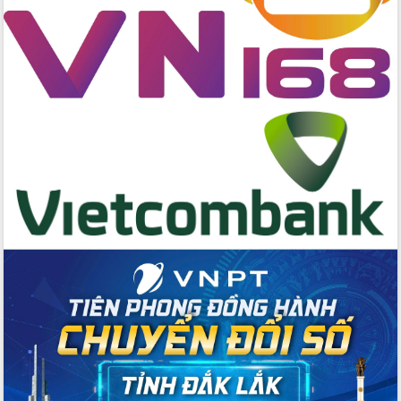
Quyền của người tiêu dùng Việt Nam
2026
Đẩy mạnh cải cách hành chính, quyết
tâm đạt được mục tiêu tăng trưởng
hai con số trong năm 2026
Tổ chức trang trọng Lễ hội Đền thờ
Lương Văn Chánh năm 2026
Phó Bí thư Tỉnh ủy Đắk Lắk Đỗ Hữu
Huy giữ chức Bí thư Đảng ủy Ủy Ban
Nhân dân tỉnh
Bệnh án điện tử thúc đẩy chuyển đổi
số y tế tại Đắk Lắk
Chuyển đổi số thư viện: Mở rộng
không gian tri thức trong thời đại số
Đánh giá, rút kinh nghiệm công tác tổ
chức diễn tập trước ngày bầu cử
Chương trình “Gặp gỡ hữu nghị –
Friendship Meeting New Year 2026”
Bầu cử Quốc hội và HĐND: Cử tri Đắk
Lắk gửi gắm niềm tin, kỳ vọng vào lá