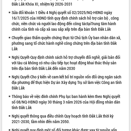
Đắk Lắk Khóa XI, nhiệm kỳ 2026-2031
VIDEO
Sửa đổi khoản 1 Điều 4 Nghị quyết số 02/2025/NQ-HĐND ngày
16/7/2025 của HĐND tỉnh quy định chính sách hỗ trợ cán bộ , công
chức, viên chức và người lao động đến công táctạiTrung tâm hành
chính của tỉnh và cấp xã sau sắp xếp trên địa bàn tỉnh Đắk Lắk
Chuyển giao thẩm quyền chứng thực từ Chủ tịch Ủy ban nhân dân xã,
phường sang tổ chức hành nghề công chứng trên địa bàn tỉnh Đắk
Lắk
Nghị Quyết-Quy định chính sách hỗ trợ chuyển đổi nghề, giải bản đối
với tàu cá không có nhu cầu tiếp tục hoạt động khai thác thủy sản
Hội nghị UBND tỉnh Đắk Lắk thường kỳ
trên địa bàn tỉnh Đắk Lắk đến năm 2030
tháng 7/2026
Nghị Quyết-Cho ý kiến về cam kết bố trí nguồn vốn đối ứng ngân sách
Lễ truy tặng danh hiệu “Bà Mẹ Việt
địa phương để thực hiện Dự án Xây dựng Trụ sở làm việc Công an tỉnh
Nam Anh hùng” và trao Huân chương
Đắk Lắk
Lao động
Thông báo về việc đính chính Phụ lục ban hành kèm theo Nghị quyết
UBND tỉnh Đắk Lắk triển khai nhiệm
số 08/NQ-HĐND ngày 30 tháng 3 năm 2026 của Hội đồng nhân dân
vụ 6 tháng cuối năm 2026
tỉnh Đắk Lắk
ALBUM ẢNH
Kỳ họp thứ Hai, Hội đồng nhân dân
Nghị quyết thông qua điều chỉnh Quy hoạch tỉnh Đắk Lắk thời kỳ
tỉnh khóa XI quyết nghị nhiều nội dung
2021-2030, tầm nhìn đến năm 2050.
quan trọng
Nghị quyết quy định một số đối tượng khác được vay từ nguồn vốn
Bí thư Tỉnh ủy Lương Nguyễn Minh