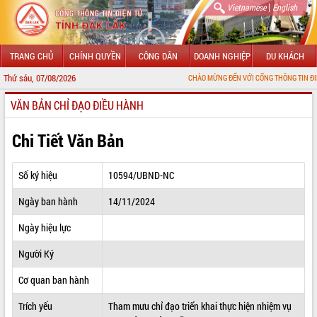
|
Vietnamese
English
TRANG CHỦ
CHÍNH QUYỀN
CÔNG DÂN
DOANH NGHIỆP
DU KHÁCH
Thứ sáu, 07/08/2026
CHÀO MỪNG ĐẾN VỚI CỔNG THÔNG TIN ĐIỆN TỬ TỈNH Đ
VĂN BẢN CHỈ ĐẠO ĐIỀU HÀNH
GIỚI THIỆU
LÃNH ĐẠO UBND TỈNH
Chi Tiết Văn Bản
TIN TỨC SỰ KIỆN
Số ký hiệu
10594/UBND-NC
SỞ, BAN, NGÀNH
Ngày ban hành
14/11/2024
UBND CÁC XÃ, PHƯỜNG
Ngày hiệu lực
THÔNG TIN CHỈ ĐẠO ĐIỀU HÀNH
Người Ký
HỆ THỐNG VĂN BẢN
Cơ quan ban hành
Trích yếu
Tham mưu chỉ đạo triển khai thực hiện nhiệm vụ
VĂN BẢN HĐND TỈNH