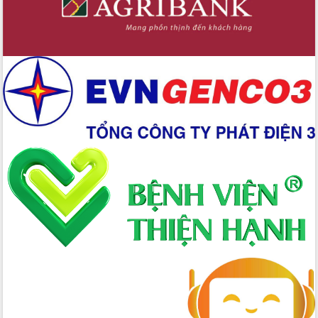
Giai đoạn 2026-2030, Đắk Lắk phấn
đấu có 77% xã đạt chuẩn nông thôn
mới
Chuyển đổi số 'mở đường' cho nông
nghiệp Đắk Lắk tăng trưởng bứt phá
Triển khai đồng bộ đo đạc, lập hồ sơ
địa chính, hoàn thiện cơ sở dữ liệu đất
đai
Ứng dụng sinh trắc học - Bước tiến
trong hành trình chuyển đổi số tại Đắk
Lắk
Đắk Lắk nâng cao hiệu quả công tác
Đảng từ Sổ tay đảng viên điện tử
Đắk Lắk đẩy mạnh nuôi biển công
nghệ, hướng tới phát triển thủy sản
bền vững
Tập huấn nâng cao năng lực triển khai
chuyển đổi số cho cán bộ, công chức
cấp xã
Đắk Lắk phát động hưởng ứng Ngày