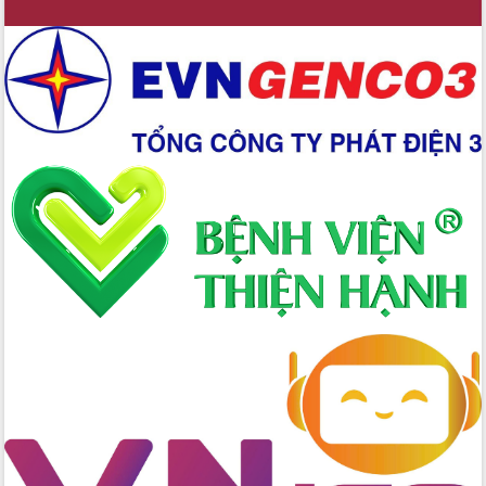
Xây dựng nền hành chính số đồng
hành cùng nông dân dân, doanh nghiệp
Giai đoạn 2026-2030, Đắk Lắk phấn
đấu có 77% xã đạt chuẩn nông thôn
mới
Chuyển đổi số 'mở đường' cho nông
nghiệp Đắk Lắk tăng trưởng bứt phá
Triển khai đồng bộ đo đạc, lập hồ sơ
địa chính, hoàn thiện cơ sở dữ liệu đất
đai
Ứng dụng sinh trắc học - Bước tiến
trong hành trình chuyển đổi số tại Đắk
Lắk
Đắk Lắk nâng cao hiệu quả công tác
Đảng từ Sổ tay đảng viên điện tử
Đắk Lắk đẩy mạnh nuôi biển công
nghệ, hướng tới phát triển thủy sản
bền vững
Tập huấn nâng cao năng lực triển khai
chuyển đổi số cho cán bộ, công chức