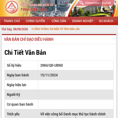
|
Vietnamese
English
TRANG CHỦ
CHÍNH QUYỀN
CÔNG DÂN
DOANH NGHIỆP
DU KHÁCH
Thứ bảy, 08/08/2026
ÀO MỪNG ĐẾN VỚI CỔNG THÔNG TIN ĐIỆN TỬ TỈNH ĐẮK LẮK
VĂN BẢN CHỈ ĐẠO ĐIỀU HÀNH
GIỚI THIỆU
LÃNH ĐẠO UBND TỈNH
Chi Tiết Văn Bản
TIN TỨC SỰ KIỆN
Số ký hiệu
2884/QĐ-UBND
SỞ, BAN, NGÀNH
Ngày ban hành
15/11/2024
UBND CÁC XÃ, PHƯỜNG
Ngày hiệu lực
THÔNG TIN CHỈ ĐẠO ĐIỀU HÀNH
Người Ký
HỆ THỐNG VĂN BẢN
Cơ quan ban hành
Trích yếu
Về việc công bố Danh mục thủ tục hành chính
VĂN BẢN HĐND TỈNH