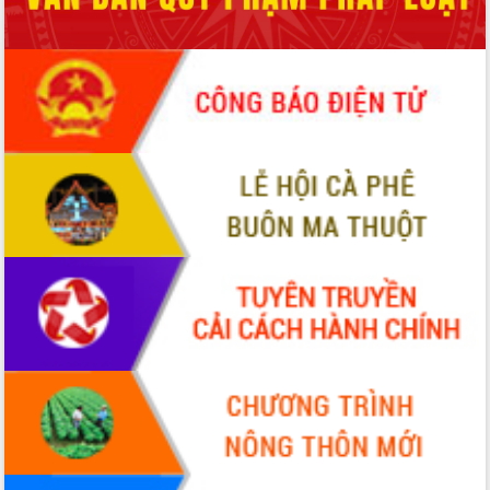
món ăn từ sầu riêng
Đắk Lắk công bố Quy hoạch và xúc
tiến đầu tư tỉnh
Ngành cá ngừ Đắk Lắk chủ động thích
ứng để giữ vững thị trường xuất khẩu
Diễn đàn Kinh tế tư nhân Việt Nam đột
phá cơ chế - Hợp tác công tư
Đề án 06 tạo bước ngoặt đột phá trong
cải cách hành chính tỉnh Đắk Lắk
Kết nối tour, đẩy mạnh chuyển đổi số
để phát triển du lịch Đắk Lắk
Khởi động Dự án Đầu tư xây dựng hạ
tầng kỹ thuật Cụm công nghiệp Tân
Tiến
Gặp mặt các cơ quan báo chí nhân Kỷ
niệm 101 năm Ngày Báo chí Cách
mạng Việt Nam
Đắk Lắk sơ kết 4 năm triển khai thực
hiện Đề án 06 của Chính phủ
Họp báo thông tin về Hội nghị Công bố