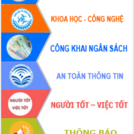
Hội thảo khoa học “Giải pháp thúc đẩy
phát triển nền kinh tế xanh tại tỉnh
Đắk Lắk”
Tăng cường giám sát, đôn đốc thực
hiện nhiệm vụ quản lý tài sản công
hàng tuần
Tháo gỡ những vướng mắc, đẩy mạnh
công tác cải cách thủ tục hành chính
tại Trung tâm Phục vụ hành chính
công tỉnh
Đắk Lắk: Tôn vinh 46 giải pháp tại Hội
thi Sáng tạo Kỹ thuật 2024 - 2025
Đắk Lắk rà soát, điều chỉnh Đề án 190
về phát triển nuôi trồng thủy sản
Phó Chủ tịch UBND tỉnh Đắk Lắk
Trương Công Thái kiểm tra thực địa
Dự án cao tốc Khánh Hòa - Buôn Ma
Thuột
Định vị cà phê Việt Nam như một “di
sản sống” trong dòng chảy toàn cầu