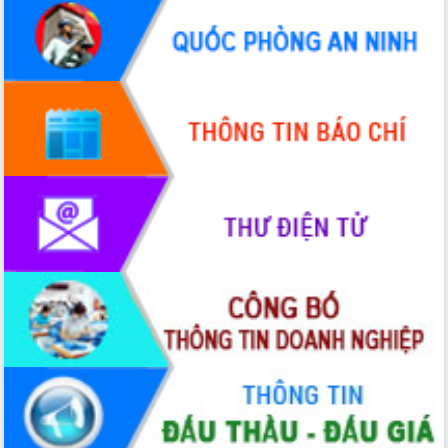
Quy hoạch và Xúc tiến đầu tư tỉnh Đắk
Lắk
Khơi thông điểm nghẽn, đẩy nhanh
giải ngân vốn khắc phục thiên tai
HĐND tỉnh thông qua điều chỉnh Quy
hoạch tỉnh thời kỳ 2021-2030
Hội thảo góp ý hồ sơ điều chỉnh quy
hoạch tỉnh Đắk Lắk thời kỳ 2021-2030,
tầm nhìn đến năm 2050
Nâng cao hiệu quả hoạt động của các
doanh nghiệp nhà nước
Hội nghị triển khai kết nối mạng
truyền số liệu chuyên dùng phục vụ cơ
quan Đảng, Nhà nước
Lễ phát động chuỗi hoạt động chung
tay làm sạch môi trường
Xã Ea Kar bước chuyển mình trong
công tác cải cách hành chính mô hình
mới
UBND tỉnh họp báo định kỳ tháng 4
năm 2026