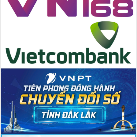
cấp xã
Đắk Lắk phát động hưởng ứng Ngày
Quyền của người tiêu dùng Việt Nam
2026
Đẩy mạnh cải cách hành chính, quyết
tâm đạt được mục tiêu tăng trưởng
hai con số trong năm 2026
Tổ chức trang trọng Lễ hội Đền thờ
Lương Văn Chánh năm 2026
Phó Bí thư Tỉnh ủy Đắk Lắk Đỗ Hữu
Huy giữ chức Bí thư Đảng ủy Ủy Ban
Nhân dân tỉnh
Bệnh án điện tử thúc đẩy chuyển đổi
số y tế tại Đắk Lắk
Chuyển đổi số thư viện: Mở rộng
không gian tri thức trong thời đại số
Đánh giá, rút kinh nghiệm công tác tổ
chức diễn tập trước ngày bầu cử
Chương trình “Gặp gỡ hữu nghị –
Friendship Meeting New Year 2026”