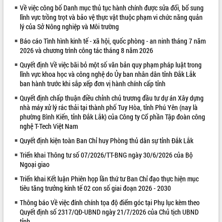
Về việc công bố Danh mục thủ tục hành chính được sửa đổi, bổ sung
VIDEO
lĩnh vực trồng trọt và bảo vệ thực vật thuộc phạm vi chức năng quản
lý của Sở Nông nghiệp và Môi trường
Báo cáo Tình hình kinh tế - xã hội, quốc phòng - an ninh tháng 7 năm
2026 và chương trình công tác tháng 8 năm 2026
Quyết định Về việc bãi bỏ một số văn bản quy phạm pháp luật trong
lĩnh vực khoa học và công nghệ do Ủy ban nhân dân tỉnh Đắk Lắk
ban hành trước khi sắp xếp đơn vị hành chính cấp tỉnh
Quyết định chấp thuận điều chỉnh chủ trương đầu tư dự án Xây dựng
nhà máy xử lý rác thải tại thành phố Tuy Hòa, tỉnh Phú Yên (nay là
Khám bệnh, cấp phát thuốc miễn phí
phường Bình Kiến, tỉnh Đắk Lắk) của Công ty Cổ phần Tập đoàn công
và tặng quà người dân xã Cư Pui
nghệ T-Tech Việt Nam
Hội nghị UBND tỉnh Đắk Lắk thường kỳ
Quyết định kiện toàn Ban Chỉ huy Phòng thủ dân sự tỉnh Đắk Lắk
tháng 7/2026
Triển khai Thông tư số 07/2026/TT-BNG ngày 30/6/2026 của Bộ
Lễ truy tặng danh hiệu “Bà Mẹ Việt
Ngoại giao
Nam Anh hùng” và trao Huân chương
Lao động
Triển khai Kết luận Phiên họp lần thứ tư Ban Chỉ đạo thực hiện mục
ALBUM ẢNH
tiêu tăng trưởng kinh tế 02 con số giai đoạn 2026 - 2030
UBND tỉnh Đắk Lắk triển khai nhiệm
vụ 6 tháng cuối năm 2026
Thông báo Về việc đính chính tọa độ điểm góc tại Phụ lục kèm theo
Kỳ họp thứ Hai, Hội đồng nhân dân
Quyết định số 2317/QĐ-UBND ngày 21/7/2026 của Chủ tịch UBND
tỉnh khóa XI quyết nghị nhiều nội dung
tỉnh