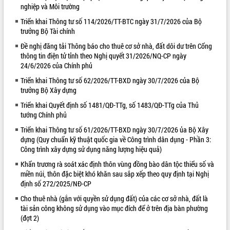
nghiệp và Môi trường
VIDEO
Triển khai Thông tư số 114/2026/TT-BTC ngày 31/7/2026 của Bộ
trưởng Bộ Tài chính
Không có file video nào để phát.
Đề nghị đăng tải Thông báo cho thuê cơ sở nhà, đất dôi dư trên Cổng
ALBUM ẢNH
thông tin điện tử tỉnh theo Nghị quyết 31/2026/NQ-CP ngày
24/6/2026 của Chính phủ
Triển khai Thông tư số 62/2026/TT-BXD ngày 30/7/2026 của Bộ
trưởng Bộ Xây dựng
Triển khai Quyết định số 1481/QĐ-TTg, số 1483/QĐ-TTg của Thủ
tướng Chính phủ
Triển khai Thông tư số 61/2026/TT-BXD ngày 30/7/2026 ủa Bộ Xây
dựng (Quy chuẩn kỹ thuật quốc gia về Công trình dân dụng - Phần 3:
Công trình xây dựng sử dụng năng lượng hiệu quả)
LIÊN KẾT WEB
Khẩn trương rà soát xác định thôn vùng đồng bào dân tộc thiểu số và
miền núi, thôn đặc biệt khó khăn sau sắp xếp theo quy định tại Nghị
định số 272/2025/NĐ-CP
Cho thuê nhà (gắn với quyền sử dụng đất) của các cơ sở nhà, đất là
tài sản công không sử dụng vào mục đích để ở trên địa bàn phường
(đợt 2)