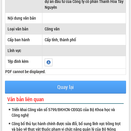
dự án đầu tư của Công ty cổ phần Thanh Hòa Tây
Nguyên
ĐIỂM TIN VĂN BẢN
Nội dung văn bản
QUY HOẠCH - KẾ HOẠCH
Loại văn bản
Công văn
Cấp ban hành
Cấp tỉnh, thành phố
Lĩnh vực
Tệp đính kèm
PDF cannot be displayed.
Quay lại
Văn bản liên quan
Triển khai Công văn số 5799/BKHCN-CĐSQG của Bộ Khoa học và
Công nghệ
Công bố thủ tục hành chính được sửa đổi, bổ sung lĩnh vực trồng trọt
và bảo vệ thực vật thuộc phạm vi chức năng quản lý của Bộ Nông