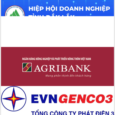
Tháo gỡ những vướng mắc, đẩy mạnh
công tác cải cách thủ tục hành chính
tại Trung tâm Phục vụ hành chính
công tỉnh
Đắk Lắk: Tôn vinh 46 giải pháp tại Hội
thi Sáng tạo Kỹ thuật 2024 - 2025
Đắk Lắk rà soát, điều chỉnh Đề án 190
về phát triển nuôi trồng thủy sản
Phó Chủ tịch UBND tỉnh Đắk Lắk
Trương Công Thái kiểm tra thực địa
Dự án cao tốc Khánh Hòa - Buôn Ma
Thuột
Định vị cà phê Việt Nam như một “di
sản sống” trong dòng chảy toàn cầu
Xây dựng nông thôn mới: Nâng cao đời
sống người dân từ những mô hình thiết
thực
Quyết liệt tháo gỡ vướng mắc, đẩy
nhanh tiến độ các dự án trọng điểm
trong Khu kinh tế Nam Phú Yên