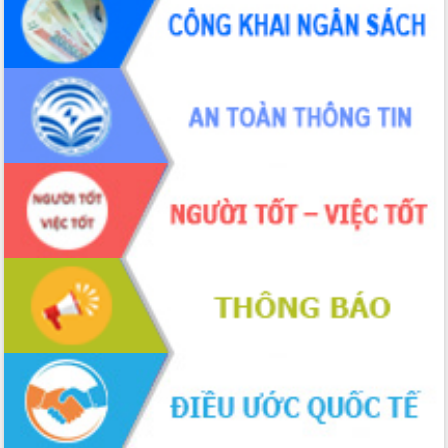
phá cơ chế - Hợp tác công tư
Đề án 06 tạo bước ngoặt đột phá trong
cải cách hành chính tỉnh Đắk Lắk
Kết nối tour, đẩy mạnh chuyển đổi số
để phát triển du lịch Đắk Lắk
Khởi động Dự án Đầu tư xây dựng hạ
tầng kỹ thuật Cụm công nghiệp Tân
Tiến
Gặp mặt các cơ quan báo chí nhân Kỷ
niệm 101 năm Ngày Báo chí Cách
mạng Việt Nam
Đắk Lắk sơ kết 4 năm triển khai thực
hiện Đề án 06 của Chính phủ
Họp báo thông tin về Hội nghị Công bố
Quy hoạch và Xúc tiến đầu tư tỉnh Đắk
Lắk
Khơi thông điểm nghẽn, đẩy nhanh
giải ngân vốn khắc phục thiên tai
HĐND tỉnh thông qua điều chỉnh Quy
hoạch tỉnh thời kỳ 2021-2030