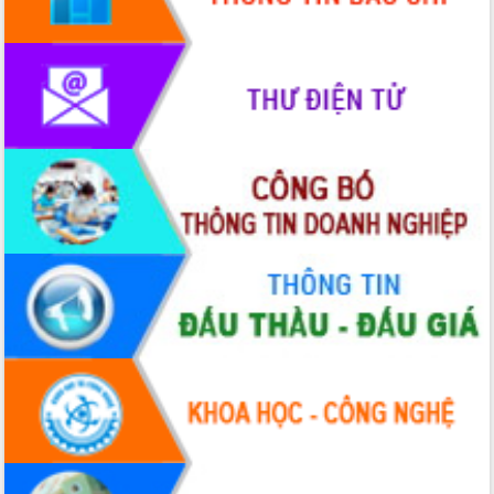
phát triển mới
Thường trực HĐND tỉnh Đắk Lắk gặp
mặt Đoàn chuyên gia y tế TP. Hồ Chí
Minh
Lễ truy điệu và an táng hài cốt liệt sĩ
tại Nghĩa trang Liệt sĩ xã Sơn Hòa
Bàn giải pháp tháo gỡ khó khăn trong
xuất khẩu sầu riêng và triển khai quy
định EUDR
Thứ trưởng Bộ Nông nghiệp và Môi
trường Nguyễn Hoàng Hiệp khảo sát
vùng trồng và doanh nghiệp đóng gói
sầu riêng tại Đắk Lắk
Trình diễn nghệ thuật chế biến các
món ăn từ sầu riêng
Đắk Lắk công bố Quy hoạch và xúc
tiến đầu tư tỉnh
Ngành cá ngừ Đắk Lắk chủ động thích
ứng để giữ vững thị trường xuất khẩu
Diễn đàn Kinh tế tư nhân Việt Nam đột