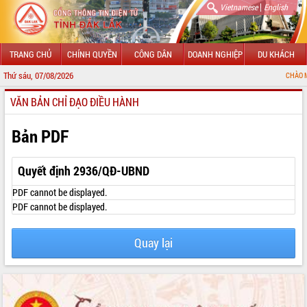
|
Vietnamese
English
TRANG CHỦ
CHÍNH QUYỀN
CÔNG DÂN
DOANH NGHIỆP
DU KHÁCH
Thứ sáu, 07/08/2026
CHÀO MỪNG ĐẾN 
VĂN BẢN CHỈ ĐẠO ĐIỀU HÀNH
GIỚI THIỆU
LÃNH ĐẠO UBND TỈNH
Bản PDF
TIN TỨC SỰ KIỆN
Quyết định 2936/QĐ-UBND
SỞ, BAN, NGÀNH
PDF cannot be displayed.
PDF cannot be displayed.
UBND CÁC XÃ, PHƯỜNG
Quay lại
THÔNG TIN CHỈ ĐẠO ĐIỀU HÀNH
HỆ THỐNG VĂN BẢN
VĂN BẢN HĐND TỈNH