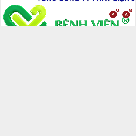
Hòn Yến phát triển du lịch gắn với bảo
tồn biển
Lấy ý kiến điều chỉnh Quy hoạch tỉnh
Đắk Lắk thời kỳ 2021-2030, tầm nhìn
đến năm 2050
Phát động chiến dịch 30 ngày đêm
giải phóng mặt bằng Tuyến đường bộ
ven biển
Đắk Lắk nỗ lực thúc đẩy tăng trưởng
kinh tế từ 10% trở lên trong Quý
II/2026
Đắk Lắk ký kết thỏa thuận hợp tác về
chuyển đổi số giai đoạn 2026 – 2030
với Tập đoàn Bưu chính Viễn thông
Việt Nam
Thứ trưởng Bộ Y tế làm việc với tỉnh
Đắk Lắk về phát triển nhân lực y tế
cho trạm y tế cấp xã
Du lịch Đắk Lắk nâng tầm trải nghiệm
du khách thông qua Hệ thống cơ sở dữ
liệu và Bản đồ số