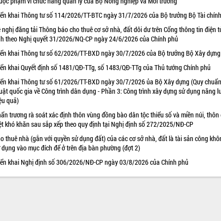
uộc phạm vi chức năng quản lý của Bộ Nông nghiệp và Môi trường
iển khai Thông tư số 114/2026/TT-BTC ngày 31/7/2026 của Bộ trưởng Bộ Tài chín
 nghị đăng tải Thông báo cho thuê cơ sở nhà, đất dôi dư trên Cổng thông tin điện t
nh theo Nghị quyết 31/2026/NQ-CP ngày 24/6/2026 của Chính phủ
iển khai Thông tư số 62/2026/TT-BXD ngày 30/7/2026 của Bộ trưởng Bộ Xây dựng
iển khai Quyết định số 1481/QĐ-TTg, số 1483/QĐ-TTg của Thủ tướng Chính phủ
iển khai Thông tư số 61/2026/TT-BXD ngày 30/7/2026 ủa Bộ Xây dựng (Quy chuẩn
uật quốc gia về Công trình dân dụng - Phần 3: Công trình xây dựng sử dụng năng 
ệu quả)
ẩn trương rà soát xác định thôn vùng đồng bào dân tộc thiểu số và miền núi, thôn
ệt khó khăn sau sắp xếp theo quy định tại Nghị định số 272/2025/NĐ-CP
o thuê nhà (gắn với quyền sử dụng đất) của các cơ sở nhà, đất là tài sản công khô
 dụng vào mục đích để ở trên địa bàn phường (đợt 2)
iển khai Nghị định số 306/2026/NĐ-CP ngày 03/8/2026 của Chính phủ