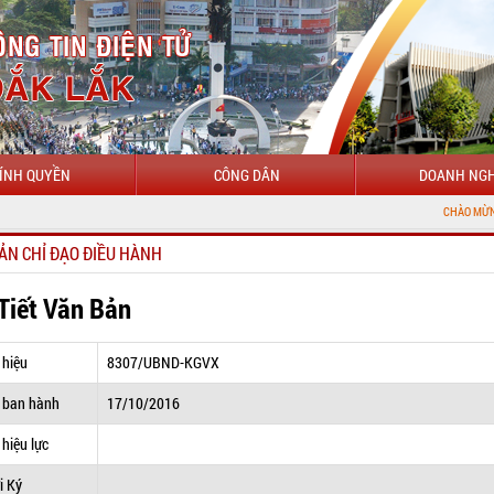
ÍNH QUYỀN
CÔNG DÂN
DOANH NGH
CHÀO MỪNG ĐẾN VỚI CỔ
ẢN CHỈ ĐẠO ĐIỀU HÀNH
 Tiết Văn Bản
 hiệu
8307/UBND-KGVX
 ban hành
17/10/2016
hiệu lực
i Ký