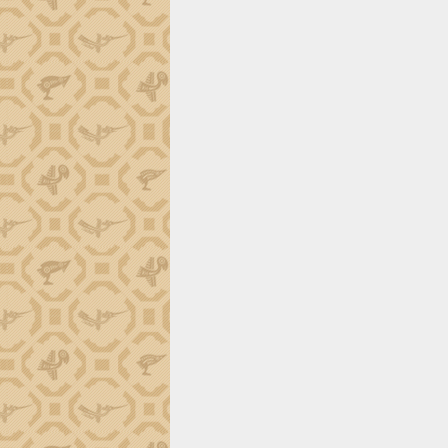
phá cơ chế - Hợp tác công tư
Đề án 06 tạo bước ngoặt đột phá trong
cải cách hành chính tỉnh Đắk Lắk
Kết nối tour, đẩy mạnh chuyển đổi số
để phát triển du lịch Đắk Lắk
Khởi động Dự án Đầu tư xây dựng hạ
tầng kỹ thuật Cụm công nghiệp Tân
Tiến
Gặp mặt các cơ quan báo chí nhân Kỷ
niệm 101 năm Ngày Báo chí Cách
mạng Việt Nam
Đắk Lắk sơ kết 4 năm triển khai thực
hiện Đề án 06 của Chính phủ
Họp báo thông tin về Hội nghị Công bố
Quy hoạch và Xúc tiến đầu tư tỉnh Đắk
Lắk
Khơi thông điểm nghẽn, đẩy nhanh
giải ngân vốn khắc phục thiên tai
HĐND tỉnh thông qua điều chỉnh Quy
hoạch tỉnh thời kỳ 2021-2030