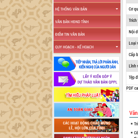
Cơ q
HỆ THỐNG VĂN BẢN
Trích
VĂN BẢN HĐND TỈNH
Nội 
ĐIỂM TIN VĂN BẢN
Loại 
QUY HOẠCH - KẾ HOẠCH
Cấp 
Lĩnh 
Tệp đ
PDF ca
Văn
Tr
Cô