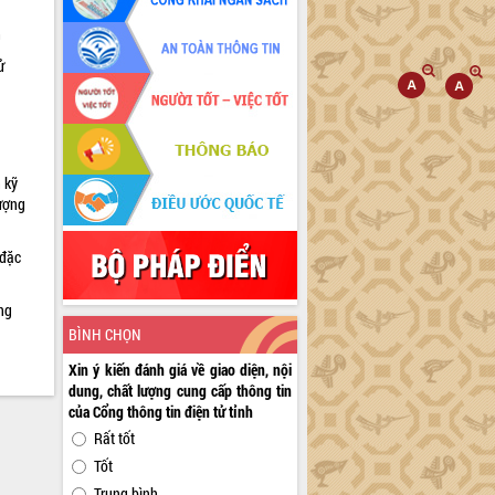
h
ử
 kỹ
lượng
 đặc
ng
BÌNH CHỌN
Xin ý kiến đánh giá về giao diện, nội
dung, chất lượng cung cấp thông tin
của Cổng thông tin điện tử tỉnh
Rất tốt
Tốt
Trung bình