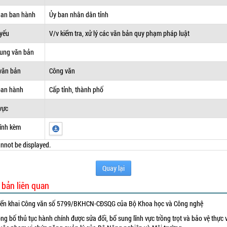
uan ban hành
Ủy ban nhân dân tỉnh
 yếu
V/v kiểm tra, xử lý các văn bản quy phạm pháp luật
dung văn bản
văn bản
Công văn
ban hành
Cấp tỉnh, thành phố
vực
ính kèm
nnot be displayed.
Quay lại
 bản liên quan
iển khai Công văn số 5799/BKHCN-CĐSQG của Bộ Khoa học và Công nghệ
ng bố thủ tục hành chính được sửa đổi, bổ sung lĩnh vực trồng trọt và bảo vệ thực 