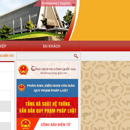
|
Vietnamese
English
IỆP
DU KHÁCH
NG THÔNG TIN ĐIỆN TỬ TỈNH ĐẮK LẮK