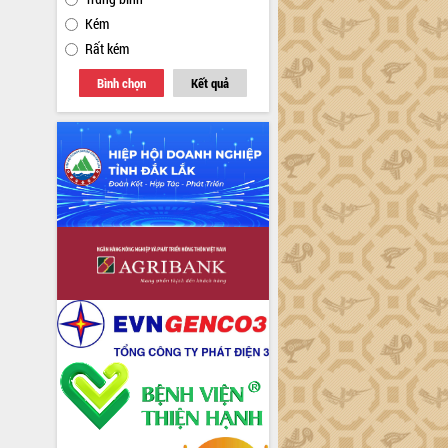
Kém
Rất kém
Bình chọn
Kết quả