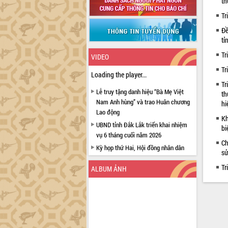
th
Tr
Đề
tỉ
Tr
VIDEO
Tr
Loading the player...
Tr
Lễ truy tặng danh hiệu “Bà Mẹ Việt
th
Nam Anh hùng” và trao Huân chương
hi
Lao động
Kh
UBND tỉnh Đắk Lắk triển khai nhiệm
bi
vụ 6 tháng cuối năm 2026
Ch
Kỳ họp thứ Hai, Hội đồng nhân dân
sử
tỉnh khóa XI quyết nghị nhiều nội dung
Tr
quan trọng
ALBUM ẢNH
Bí thư Tỉnh ủy Lương Nguyễn Minh
Triết thăm, tặng quà người có công với
cách mạng
Rà soát, hoàn thiện hệ thống thiết chế
văn hóa, thể thao đáp ứng yêu cầu