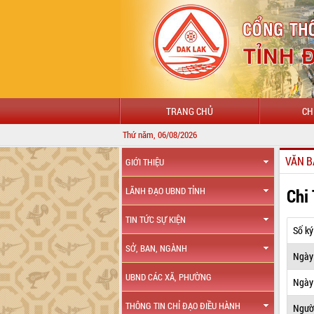
TRANG CHỦ
CH
Thứ năm, 06/08/2026
VĂN B
GIỚI THIỆU
Chi
LÃNH ĐẠO UBND TỈNH
TIN TỨC SỰ KIỆN
Số ký
SỞ, BAN, NGÀNH
Ngày
UBND CÁC XÃ, PHƯỜNG
Ngày 
THÔNG TIN CHỈ ĐẠO ĐIỀU HÀNH
Ngườ