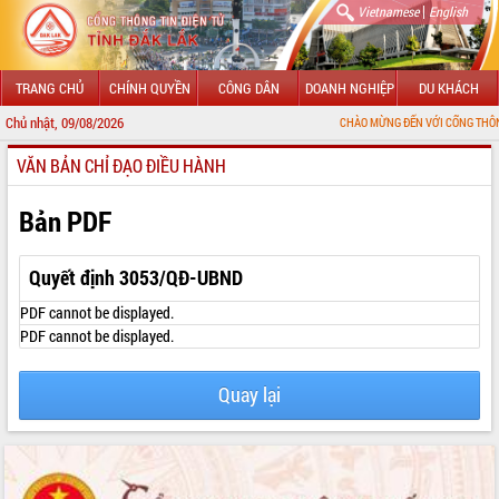
|
Vietnamese
English
TRANG CHỦ
CHÍNH QUYỀN
CÔNG DÂN
DOANH NGHIỆP
DU KHÁCH
Chủ nhật, 09/08/2026
CHÀO MỪNG ĐẾN VỚI CỔNG THÔNG TIN ĐIỆN 
VĂN BẢN CHỈ ĐẠO ĐIỀU HÀNH
GIỚI THIỆU
LÃNH ĐẠO UBND TỈNH
Bản PDF
TIN TỨC SỰ KIỆN
Quyết định 3053/QĐ-UBND
SỞ, BAN, NGÀNH
PDF cannot be displayed.
PDF cannot be displayed.
UBND CÁC XÃ, PHƯỜNG
Quay lại
THÔNG TIN CHỈ ĐẠO ĐIỀU HÀNH
HỆ THỐNG VĂN BẢN
VĂN BẢN HĐND TỈNH