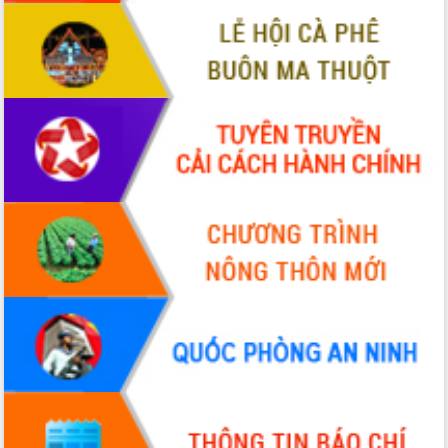
VIDEO
Không có file video nào để phát.
ALBUM ẢNH
LIÊN KẾT WEB