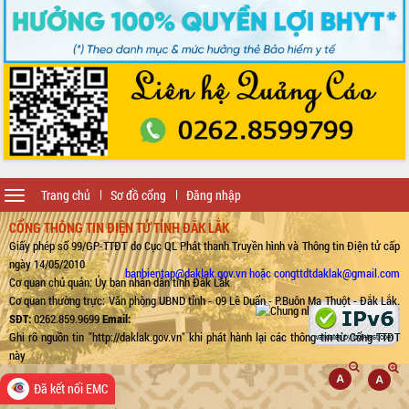
Toggle
Trang chủ
Sơ đồ cổng
Đăng nhập
navigation
CỔNG THÔNG TIN ĐIỆN TỬ TỈNH ĐẮK LẮK
Giấy phép số 99/GP-TTĐT do Cục QL Phát thanh Truyền hình và Thông tin Điện tử cấp
ngày 14/05/2010
banbientap@daklak.gov.vn hoặc congttdtdaklak@gmail.com
Cơ quan chủ quản: Ủy ban nhân dân tỉnh Đắk Lắk
Cơ quan thường trực: Văn phòng UBND tỉnh - 09 Lê Duẩn - P.Buôn Ma Thuột - Đắk Lắk.
SĐT:
0262.859.9699
Email:
Ghi rõ nguồn tin "http://daklak.gov.vn" khi phát hành lại các thông tin từ Cổng TTĐT
này
Đã kết nối EMC