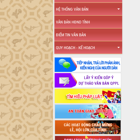
HỆ THỐNG VĂN BẢN
VĂN BẢN HĐND TỈNH
ĐIỂM TIN VĂN BẢN
QUY HOẠCH - KẾ HOẠCH