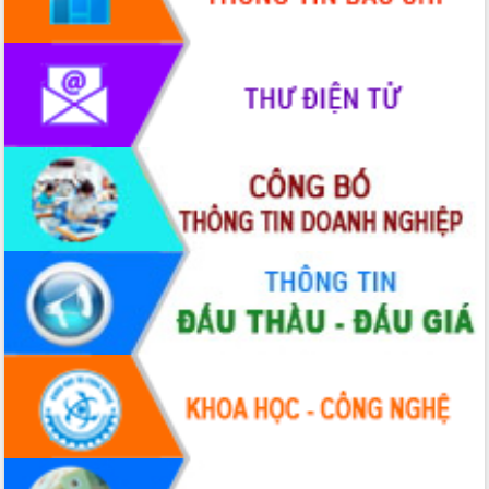
Rà soát, hoàn thiện hệ thống thiết chế
văn hóa, thể thao đáp ứng yêu cầu
phát triển mới
Thường trực HĐND tỉnh Đắk Lắk gặp
mặt Đoàn chuyên gia y tế TP. Hồ Chí
Minh
Lễ truy điệu và an táng hài cốt liệt sĩ
tại Nghĩa trang Liệt sĩ xã Sơn Hòa
Bàn giải pháp tháo gỡ khó khăn trong
xuất khẩu sầu riêng và triển khai quy
định EUDR
Thứ trưởng Bộ Nông nghiệp và Môi
trường Nguyễn Hoàng Hiệp khảo sát
vùng trồng và doanh nghiệp đóng gói
sầu riêng tại Đắk Lắk
Trình diễn nghệ thuật chế biến các
món ăn từ sầu riêng
Đắk Lắk công bố Quy hoạch và xúc
tiến đầu tư tỉnh
Ngành cá ngừ Đắk Lắk chủ động thích