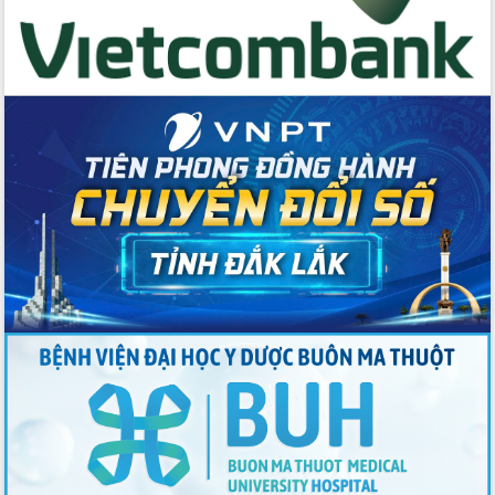
du khách thông qua Hệ thống cơ sở dữ
liệu và Bản đồ số
Tập huấn ứng dụng trí tuệ nhân tạo (AI)
trong thương mại điện tử năm 2026
Đoàn đại biểu Quốc hội tỉnh Đắk Lắk
trao đổi thông tin trước Kỳ họp thứ
nhất, Quốc hội khóa XVI
Quyết liệt cải cách hành chính, khơi
thông nguồn lực phát triển
Nâng cao hiệu lực, hiệu quả HĐND
tỉnh thông qua hiện đại hóa hành chính
Xã Ea Phê gắn cải cách hành chính với
chuyển đổi số
Phó Chủ tịch Thường trực UBND tỉnh
Hồ Thị Nguyên Thảo làm việc tại Trung
tâm Phục vụ hành chính công xã Ea
Phê
Xây dựng nền hành chính số đồng
hành cùng nông dân dân, doanh nghiệp
Giai đoạn 2026-2030, Đắk Lắk phấn