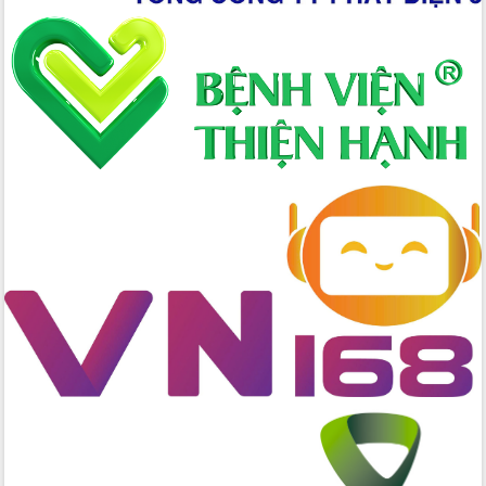
nhanh tiến độ các dự án trọng điểm
trong Khu kinh tế Nam Phú Yên
Hòn Yến phát triển du lịch gắn với bảo
tồn biển
Lấy ý kiến điều chỉnh Quy hoạch tỉnh
Đắk Lắk thời kỳ 2021-2030, tầm nhìn
đến năm 2050
Phát động chiến dịch 30 ngày đêm
giải phóng mặt bằng Tuyến đường bộ
ven biển
Đắk Lắk nỗ lực thúc đẩy tăng trưởng
kinh tế từ 10% trở lên trong Quý
II/2026
Đắk Lắk ký kết thỏa thuận hợp tác về
chuyển đổi số giai đoạn 2026 – 2030
với Tập đoàn Bưu chính Viễn thông
Việt Nam
Thứ trưởng Bộ Y tế làm việc với tỉnh
Đắk Lắk về phát triển nhân lực y tế
cho trạm y tế cấp xã
Du lịch Đắk Lắk nâng tầm trải nghiệm