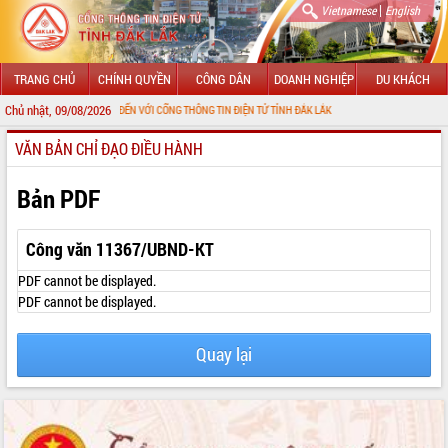
|
Vietnamese
English
TRANG CHỦ
CHÍNH QUYỀN
CÔNG DÂN
DOANH NGHIỆP
DU KHÁCH
Chủ nhật, 09/08/2026
CHÀO MỪNG ĐẾN VỚI CỔNG THÔNG TIN ĐIỆN TỬ TỈNH ĐẮK LẮK
VĂN BẢN CHỈ ĐẠO ĐIỀU HÀNH
GIỚI THIỆU
LÃNH ĐẠO UBND TỈNH
Bản PDF
TIN TỨC SỰ KIỆN
Công văn 11367/UBND-KT
SỞ, BAN, NGÀNH
PDF cannot be displayed.
PDF cannot be displayed.
UBND CÁC XÃ, PHƯỜNG
Quay lại
THÔNG TIN CHỈ ĐẠO ĐIỀU HÀNH
HỆ THỐNG VĂN BẢN
VĂN BẢN HĐND TỈNH