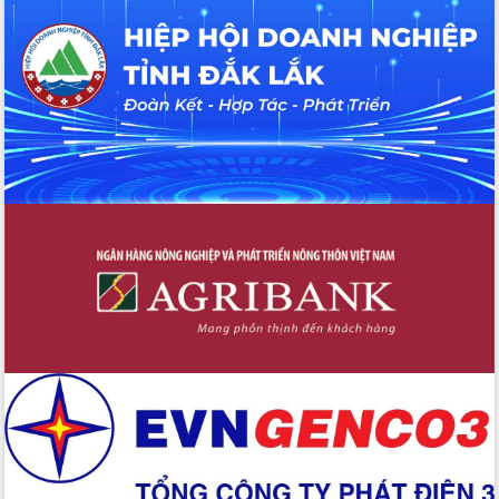
hiện nhiệm vụ quản lý tài sản công
hàng tuần
Tháo gỡ những vướng mắc, đẩy mạnh
công tác cải cách thủ tục hành chính
tại Trung tâm Phục vụ hành chính
công tỉnh
Đắk Lắk: Tôn vinh 46 giải pháp tại Hội
thi Sáng tạo Kỹ thuật 2024 - 2025
Đắk Lắk rà soát, điều chỉnh Đề án 190
về phát triển nuôi trồng thủy sản
Phó Chủ tịch UBND tỉnh Đắk Lắk
Trương Công Thái kiểm tra thực địa
Dự án cao tốc Khánh Hòa - Buôn Ma
Thuột
Định vị cà phê Việt Nam như một “di
sản sống” trong dòng chảy toàn cầu
Xây dựng nông thôn mới: Nâng cao đời
sống người dân từ những mô hình thiết
thực
Quyết liệt tháo gỡ vướng mắc, đẩy