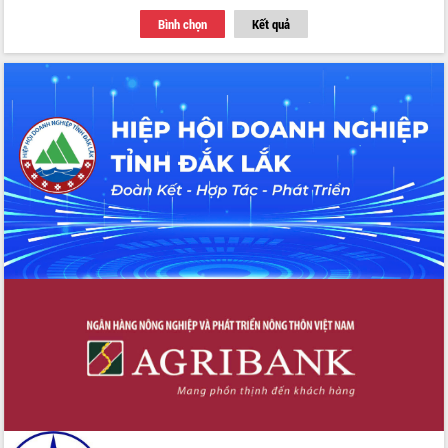
Thứ trưởng Bộ Y tế làm việc với tỉnh
Bình chọn
Kết quả
Đắk Lắk về phát triển nhân lực y tế
cho trạm y tế cấp xã
Du lịch Đắk Lắk nâng tầm trải nghiệm
du khách thông qua Hệ thống cơ sở dữ
liệu và Bản đồ số
Tập huấn ứng dụng trí tuệ nhân tạo (AI)
trong thương mại điện tử năm 2026
Đoàn đại biểu Quốc hội tỉnh Đắk Lắk
trao đổi thông tin trước Kỳ họp thứ
nhất, Quốc hội khóa XVI
Quyết liệt cải cách hành chính, khơi
thông nguồn lực phát triển
Nâng cao hiệu lực, hiệu quả HĐND
tỉnh thông qua hiện đại hóa hành chính
Xã Ea Phê gắn cải cách hành chính với
chuyển đổi số
Phó Chủ tịch Thường trực UBND tỉnh
Hồ Thị Nguyên Thảo làm việc tại Trung
tâm Phục vụ hành chính công xã Ea
Phê