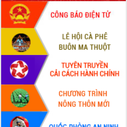
món ăn từ sầu riêng
Đắk Lắk công bố Quy hoạch và xúc
tiến đầu tư tỉnh
Ngành cá ngừ Đắk Lắk chủ động thích
ứng để giữ vững thị trường xuất khẩu
Diễn đàn Kinh tế tư nhân Việt Nam đột
phá cơ chế - Hợp tác công tư
Đề án 06 tạo bước ngoặt đột phá trong
cải cách hành chính tỉnh Đắk Lắk
Kết nối tour, đẩy mạnh chuyển đổi số
để phát triển du lịch Đắk Lắk
Khởi động Dự án Đầu tư xây dựng hạ
tầng kỹ thuật Cụm công nghiệp Tân
Tiến
Gặp mặt các cơ quan báo chí nhân Kỷ
niệm 101 năm Ngày Báo chí Cách
mạng Việt Nam
Đắk Lắk sơ kết 4 năm triển khai thực
hiện Đề án 06 của Chính phủ
Họp báo thông tin về Hội nghị Công bố