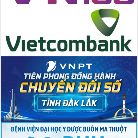
cấp xã
Đắk Lắk phát động hưởng ứng Ngày
Quyền của người tiêu dùng Việt Nam
2026
Đẩy mạnh cải cách hành chính, quyết
tâm đạt được mục tiêu tăng trưởng
hai con số trong năm 2026
Tổ chức trang trọng Lễ hội Đền thờ
Lương Văn Chánh năm 2026
Phó Bí thư Tỉnh ủy Đắk Lắk Đỗ Hữu
Huy giữ chức Bí thư Đảng ủy Ủy Ban
Nhân dân tỉnh
Bệnh án điện tử thúc đẩy chuyển đổi
số y tế tại Đắk Lắk
Chuyển đổi số thư viện: Mở rộng
không gian tri thức trong thời đại số
Đánh giá, rút kinh nghiệm công tác tổ
chức diễn tập trước ngày bầu cử
Chương trình “Gặp gỡ hữu nghị –
Friendship Meeting New Year 2026”