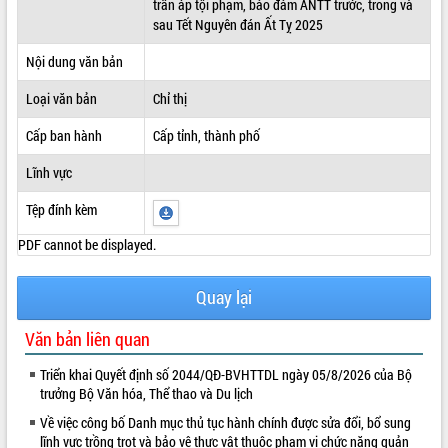
trấn áp tội phạm, bảo đảm ANTT trước, trong và
sau Tết Nguyên đán Ất Tỵ 2025
ĐIỂM TIN VĂN BẢN
Nội dung văn bản
QUY HOẠCH - KẾ HOẠCH
Loại văn bản
Chỉ thị
Cấp ban hành
Cấp tỉnh, thành phố
Lĩnh vực
Tệp đính kèm
PDF cannot be displayed.
Quay lại
Văn bản liên quan
Triển khai Quyết định số 2044/QĐ-BVHTTDL ngày 05/8/2026 của Bộ
trưởng Bộ Văn hóa, Thể thao và Du lịch
Về việc công bố Danh mục thủ tục hành chính được sửa đổi, bổ sung
lĩnh vực trồng trọt và bảo vệ thực vật thuộc phạm vi chức năng quản