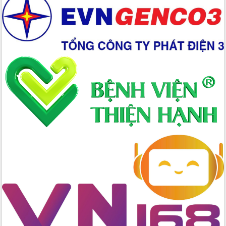
Xây dựng nền hành chính số đồng
hành cùng nông dân dân, doanh nghiệp
Giai đoạn 2026-2030, Đắk Lắk phấn
đấu có 77% xã đạt chuẩn nông thôn
mới
Chuyển đổi số 'mở đường' cho nông
nghiệp Đắk Lắk tăng trưởng bứt phá
Triển khai đồng bộ đo đạc, lập hồ sơ
địa chính, hoàn thiện cơ sở dữ liệu đất
đai
Ứng dụng sinh trắc học - Bước tiến
trong hành trình chuyển đổi số tại Đắk
Lắk
Đắk Lắk nâng cao hiệu quả công tác
Đảng từ Sổ tay đảng viên điện tử
Đắk Lắk đẩy mạnh nuôi biển công
nghệ, hướng tới phát triển thủy sản
bền vững
Tập huấn nâng cao năng lực triển khai
chuyển đổi số cho cán bộ, công chức