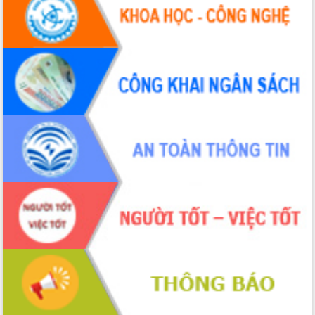
Hội thảo khoa học “Giải pháp thúc đẩy
phát triển nền kinh tế xanh tại tỉnh
Đắk Lắk”
Tăng cường giám sát, đôn đốc thực
hiện nhiệm vụ quản lý tài sản công
hàng tuần
Tháo gỡ những vướng mắc, đẩy mạnh
công tác cải cách thủ tục hành chính
tại Trung tâm Phục vụ hành chính
công tỉnh
Đắk Lắk: Tôn vinh 46 giải pháp tại Hội
thi Sáng tạo Kỹ thuật 2024 - 2025
Đắk Lắk rà soát, điều chỉnh Đề án 190
về phát triển nuôi trồng thủy sản
Phó Chủ tịch UBND tỉnh Đắk Lắk
Trương Công Thái kiểm tra thực địa
Dự án cao tốc Khánh Hòa - Buôn Ma
Thuột
Định vị cà phê Việt Nam như một “di
sản sống” trong dòng chảy toàn cầu