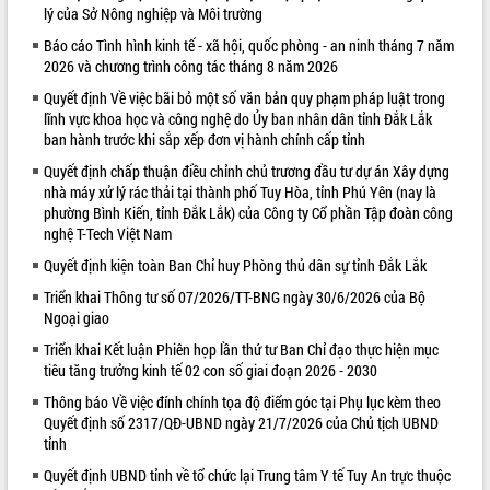
lý của Sở Nông nghiệp và Môi trường
VIDEO
Báo cáo Tình hình kinh tế - xã hội, quốc phòng - an ninh tháng 7 năm
2026 và chương trình công tác tháng 8 năm 2026
Quyết định Về việc bãi bỏ một số văn bản quy phạm pháp luật trong
lĩnh vực khoa học và công nghệ do Ủy ban nhân dân tỉnh Đắk Lắk
ban hành trước khi sắp xếp đơn vị hành chính cấp tỉnh
Quyết định chấp thuận điều chỉnh chủ trương đầu tư dự án Xây dựng
nhà máy xử lý rác thải tại thành phố Tuy Hòa, tỉnh Phú Yên (nay là
phường Bình Kiến, tỉnh Đắk Lắk) của Công ty Cổ phần Tập đoàn công
nghệ T-Tech Việt Nam
Khám bệnh, cấp phát thuốc miễn phí
Quyết định kiện toàn Ban Chỉ huy Phòng thủ dân sự tỉnh Đắk Lắk
và tặng quà người dân xã Cư Pui
Hội nghị UBND tỉnh Đắk Lắk thường kỳ
Triển khai Thông tư số 07/2026/TT-BNG ngày 30/6/2026 của Bộ
Ngoại giao
tháng 7/2026
Lễ truy tặng danh hiệu “Bà Mẹ Việt
Triển khai Kết luận Phiên họp lần thứ tư Ban Chỉ đạo thực hiện mục
Nam Anh hùng” và trao Huân chương
tiêu tăng trưởng kinh tế 02 con số giai đoạn 2026 - 2030
Lao động
Thông báo Về việc đính chính tọa độ điểm góc tại Phụ lục kèm theo
ALBUM ẢNH
UBND tỉnh Đắk Lắk triển khai nhiệm
Quyết định số 2317/QĐ-UBND ngày 21/7/2026 của Chủ tịch UBND
vụ 6 tháng cuối năm 2026
tỉnh
Kỳ họp thứ Hai, Hội đồng nhân dân
Quyết định UBND tỉnh về tổ chức lại Trung tâm Y tế Tuy An trực thuộc
tỉnh khóa XI quyết nghị nhiều nội dung