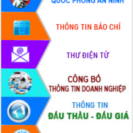
Quy hoạch và Xúc tiến đầu tư tỉnh Đắk
Lắk
Khơi thông điểm nghẽn, đẩy nhanh
giải ngân vốn khắc phục thiên tai
HĐND tỉnh thông qua điều chỉnh Quy
hoạch tỉnh thời kỳ 2021-2030
Hội thảo góp ý hồ sơ điều chỉnh quy
hoạch tỉnh Đắk Lắk thời kỳ 2021-2030,
tầm nhìn đến năm 2050
Nâng cao hiệu quả hoạt động của các
doanh nghiệp nhà nước
Hội nghị triển khai kết nối mạng
truyền số liệu chuyên dùng phục vụ cơ
quan Đảng, Nhà nước
Lễ phát động chuỗi hoạt động chung
tay làm sạch môi trường
Xã Ea Kar bước chuyển mình trong
công tác cải cách hành chính mô hình
mới
UBND tỉnh họp báo định kỳ tháng 4
năm 2026