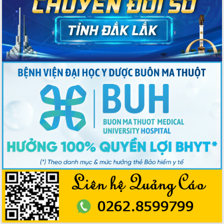
Ứng dụng sinh trắc học - Bước tiến
trong hành trình chuyển đổi số tại Đắk
Lắk
Đắk Lắk nâng cao hiệu quả công tác
Đảng từ Sổ tay đảng viên điện tử
Đắk Lắk đẩy mạnh nuôi biển công
nghệ, hướng tới phát triển thủy sản
bền vững
Tập huấn nâng cao năng lực triển khai
chuyển đổi số cho cán bộ, công chức
cấp xã
Đắk Lắk phát động hưởng ứng Ngày
Quyền của người tiêu dùng Việt Nam
2026
Đẩy mạnh cải cách hành chính, quyết
tâm đạt được mục tiêu tăng trưởng
hai con số trong năm 2026
Tổ chức trang trọng Lễ hội Đền thờ
Lương Văn Chánh năm 2026
Phó Bí thư Tỉnh ủy Đắk Lắk Đỗ Hữu