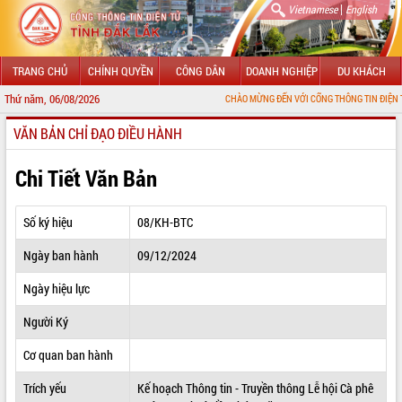
|
Vietnamese
English
TRANG CHỦ
CHÍNH QUYỀN
CÔNG DÂN
DOANH NGHIỆP
DU KHÁCH
Thứ năm, 06/08/2026
CHÀO MỪNG ĐẾN VỚI CỔNG THÔNG TIN ĐIỆN TỬ TỈNH ĐẮK
VĂN BẢN CHỈ ĐẠO ĐIỀU HÀNH
GIỚI THIỆU
LÃNH ĐẠO UBND TỈNH
Chi Tiết Văn Bản
TIN TỨC SỰ KIỆN
Số ký hiệu
08/KH-BTC
SỞ, BAN, NGÀNH
Ngày ban hành
09/12/2024
UBND CÁC XÃ, PHƯỜNG
Ngày hiệu lực
THÔNG TIN CHỈ ĐẠO ĐIỀU HÀNH
Người Ký
HỆ THỐNG VĂN BẢN
Cơ quan ban hành
Trích yếu
Kế hoạch Thông tin - Truyền thông Lễ hội Cà phê
VĂN BẢN HĐND TỈNH