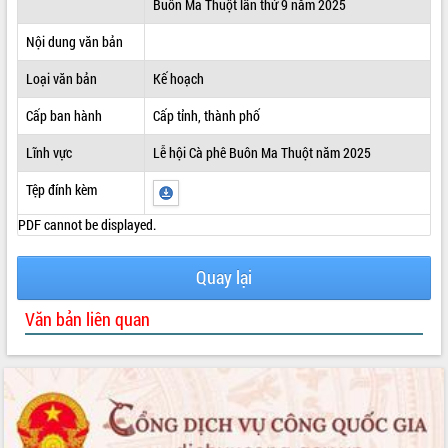
Buôn Ma Thuột lần thứ 9 năm 2025
ĐIỂM TIN VĂN BẢN
Nội dung văn bản
QUY HOẠCH - KẾ HOẠCH
Loại văn bản
Kế hoạch
Cấp ban hành
Cấp tỉnh, thành phố
Lĩnh vực
Lễ hội Cà phê Buôn Ma Thuột năm 2025
Tệp đính kèm
PDF cannot be displayed.
Quay lại
Văn bản liên quan