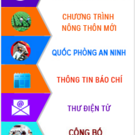
Lễ truy điệu và an táng hài cốt liệt sĩ
tại Nghĩa trang Liệt sĩ xã Sơn Hòa
Bàn giải pháp tháo gỡ khó khăn trong
xuất khẩu sầu riêng và triển khai quy
định EUDR
Thứ trưởng Bộ Nông nghiệp và Môi
trường Nguyễn Hoàng Hiệp khảo sát
vùng trồng và doanh nghiệp đóng gói
sầu riêng tại Đắk Lắk
Trình diễn nghệ thuật chế biến các
món ăn từ sầu riêng
Đắk Lắk công bố Quy hoạch và xúc
tiến đầu tư tỉnh
Ngành cá ngừ Đắk Lắk chủ động thích
ứng để giữ vững thị trường xuất khẩu
Diễn đàn Kinh tế tư nhân Việt Nam đột
phá cơ chế - Hợp tác công tư
Đề án 06 tạo bước ngoặt đột phá trong
cải cách hành chính tỉnh Đắk Lắk
Kết nối tour, đẩy mạnh chuyển đổi số