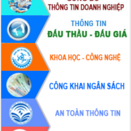
để phát triển du lịch Đắk Lắk
Khởi động Dự án Đầu tư xây dựng hạ
tầng kỹ thuật Cụm công nghiệp Tân
Tiến
Gặp mặt các cơ quan báo chí nhân Kỷ
niệm 101 năm Ngày Báo chí Cách
mạng Việt Nam
Đắk Lắk sơ kết 4 năm triển khai thực
hiện Đề án 06 của Chính phủ
Họp báo thông tin về Hội nghị Công bố
Quy hoạch và Xúc tiến đầu tư tỉnh Đắk
Lắk
Khơi thông điểm nghẽn, đẩy nhanh
giải ngân vốn khắc phục thiên tai
HĐND tỉnh thông qua điều chỉnh Quy
hoạch tỉnh thời kỳ 2021-2030
Hội thảo góp ý hồ sơ điều chỉnh quy
hoạch tỉnh Đắk Lắk thời kỳ 2021-2030,
tầm nhìn đến năm 2050
Nâng cao hiệu quả hoạt động của các