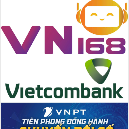
nhất, Quốc hội khóa XVI
Quyết liệt cải cách hành chính, khơi
thông nguồn lực phát triển
Nâng cao hiệu lực, hiệu quả HĐND
tỉnh thông qua hiện đại hóa hành chính
Xã Ea Phê gắn cải cách hành chính với
chuyển đổi số
Phó Chủ tịch Thường trực UBND tỉnh
Hồ Thị Nguyên Thảo làm việc tại Trung
tâm Phục vụ hành chính công xã Ea
Phê
Xây dựng nền hành chính số đồng
hành cùng nông dân dân, doanh nghiệp
Giai đoạn 2026-2030, Đắk Lắk phấn
đấu có 77% xã đạt chuẩn nông thôn
mới
Chuyển đổi số 'mở đường' cho nông
nghiệp Đắk Lắk tăng trưởng bứt phá
Triển khai đồng bộ đo đạc, lập hồ sơ
địa chính, hoàn thiện cơ sở dữ liệu đất
đai