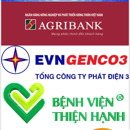
đến năm 2050
Phát động chiến dịch 30 ngày đêm
giải phóng mặt bằng Tuyến đường bộ
ven biển
Đắk Lắk nỗ lực thúc đẩy tăng trưởng
kinh tế từ 10% trở lên trong Quý
II/2026
Đắk Lắk ký kết thỏa thuận hợp tác về
chuyển đổi số giai đoạn 2026 – 2030
với Tập đoàn Bưu chính Viễn thông
Việt Nam
Thứ trưởng Bộ Y tế làm việc với tỉnh
Đắk Lắk về phát triển nhân lực y tế
cho trạm y tế cấp xã
Du lịch Đắk Lắk nâng tầm trải nghiệm
du khách thông qua Hệ thống cơ sở dữ
liệu và Bản đồ số
Tập huấn ứng dụng trí tuệ nhân tạo (AI)
trong thương mại điện tử năm 2026
Đoàn đại biểu Quốc hội tỉnh Đắk Lắk
trao đổi thông tin trước Kỳ họp thứ