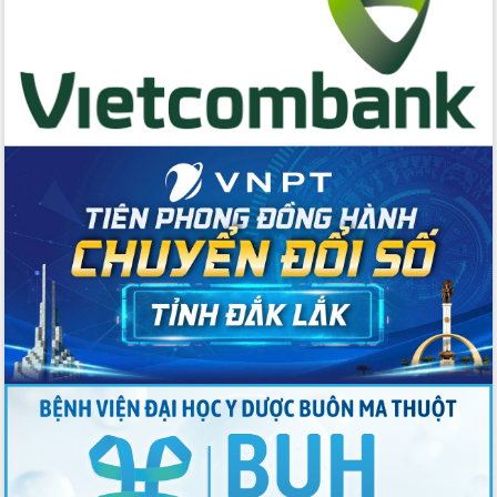
Chương trình “Gặp gỡ hữu nghị –
Friendship Meeting New Year 2026”
Bầu cử Quốc hội và HĐND: Cử tri Đắk
Lắk gửi gắm niềm tin, kỳ vọng vào lá
phiếu
Đắk Lắk sẵn sàng các điều kiện cho
Ngày hội bầu cử đại biểu Quốc hội
khóa XVI và HĐND các cấp nhiệm kỳ
2026-2031
Đảm bảo cuộc bầu cử đại biểu Quốc
hội và đại biểu HĐND các cấp diễn ra
an toàn, hiệu quả, đúng quy định
Thủ tướng Chính phủ Phạm Minh Chính
kiểm tra, chỉ đạo hoàn thành các dự
án cao tốc và thăm khu tái định cư tại
Đắk Lắk
Sôi nổi Hội đua ngựa truyền thống Gò
Thì Thùng mừng Xuân Bính Ngọ 2026
Lãnh đạo tỉnh dâng hương tưởng niệm
tại Đập Đồng Cam đầu Xuân Bính Ngọ