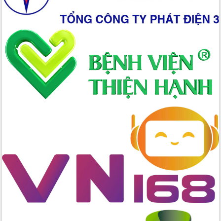
Tập huấn nâng cao năng lực triển khai
chuyển đổi số cho cán bộ, công chức
cấp xã
Đắk Lắk phát động hưởng ứng Ngày
Quyền của người tiêu dùng Việt Nam
2026
Đẩy mạnh cải cách hành chính, quyết
tâm đạt được mục tiêu tăng trưởng
hai con số trong năm 2026
Tổ chức trang trọng Lễ hội Đền thờ
Lương Văn Chánh năm 2026
Phó Bí thư Tỉnh ủy Đắk Lắk Đỗ Hữu
Huy giữ chức Bí thư Đảng ủy Ủy Ban
Nhân dân tỉnh
Bệnh án điện tử thúc đẩy chuyển đổi
số y tế tại Đắk Lắk
Chuyển đổi số thư viện: Mở rộng
không gian tri thức trong thời đại số
Đánh giá, rút kinh nghiệm công tác tổ
chức diễn tập trước ngày bầu cử