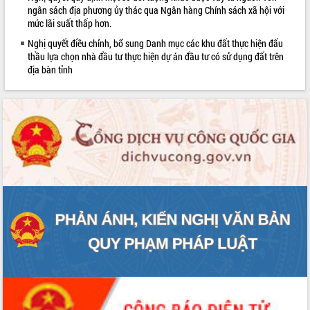
sầu riêng tại Đắk Lắk
ngân sách địa phương ủy thác qua Ngân hàng Chính sách xã hội với
mức lãi suất thấp hơn.
Trình diễn nghệ thuật chế biến các
món ăn từ sầu riêng
Nghị quyết điều chỉnh, bổ sung Danh mục các khu đất thực hiện đấu
thầu lựa chọn nhà đầu tư thực hiện dự án đầu tư có sử dụng đất trên
Đắk Lắk công bố Quy hoạch và xúc
địa bàn tỉnh
tiến đầu tư tỉnh
Ngành cá ngừ Đắk Lắk chủ động thích
ứng để giữ vững thị trường xuất khẩu
Diễn đàn Kinh tế tư nhân Việt Nam đột
phá cơ chế - Hợp tác công tư
Đề án 06 tạo bước ngoặt đột phá trong
cải cách hành chính tỉnh Đắk Lắk
Kết nối tour, đẩy mạnh chuyển đổi số
để phát triển du lịch Đắk Lắk
Khởi động Dự án Đầu tư xây dựng hạ
tầng kỹ thuật Cụm công nghiệp Tân
Tiến
Gặp mặt các cơ quan báo chí nhân Kỷ
niệm 101 năm Ngày Báo chí Cách
mạng Việt Nam
Đắk Lắk sơ kết 4 năm triển khai thực