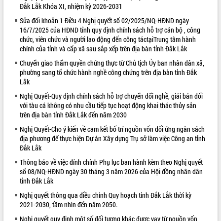
Đắk Lắk Khóa XI, nhiệm kỳ 2026-2031
VIDEO
Sửa đổi khoản 1 Điều 4 Nghị quyết số 02/2025/NQ-HĐND ngày
16/7/2025 của HĐND tỉnh quy định chính sách hỗ trợ cán bộ , công
Loading the player...
chức, viên chức và người lao động đến công táctạiTrung tâm hành
Bí thư Tỉnh ủy Lương Nguyễn Minh
chính của tỉnh và cấp xã sau sắp xếp trên địa bàn tỉnh Đắk Lắk
Triết thăm, tặng quà người có công với
Chuyển giao thẩm quyền chứng thực từ Chủ tịch Ủy ban nhân dân xã,
cách mạng
phường sang tổ chức hành nghề công chứng trên địa bàn tỉnh Đắk
Rà soát, hoàn thiện hệ thống thiết chế
Lắk
văn hóa, thể thao đáp ứng yêu cầu
Nghị Quyết-Quy định chính sách hỗ trợ chuyển đổi nghề, giải bản đối
phát triển mới
với tàu cá không có nhu cầu tiếp tục hoạt động khai thác thủy sản
Thường trực HĐND tỉnh Đắk Lắk gặp
trên địa bàn tỉnh Đắk Lắk đến năm 2030
mặt Đoàn chuyên gia y tế TP. Hồ Chí
ALBUM ẢNH
Nghị Quyết-Cho ý kiến về cam kết bố trí nguồn vốn đối ứng ngân sách
Minh
địa phương để thực hiện Dự án Xây dựng Trụ sở làm việc Công an tỉnh
Lễ truy điệu và an táng hài cốt liệt sĩ
Đắk Lắk
tại Nghĩa trang Liệt sĩ xã Sơn Hòa
Thông báo về việc đính chính Phụ lục ban hành kèm theo Nghị quyết
Bàn giải pháp tháo gỡ khó khăn trong
số 08/NQ-HĐND ngày 30 tháng 3 năm 2026 của Hội đồng nhân dân
xuất khẩu sầu riêng và triển khai quy
tỉnh Đắk Lắk
định EUDR
Nghị quyết thông qua điều chỉnh Quy hoạch tỉnh Đắk Lắk thời kỳ
Thứ trưởng Bộ Nông nghiệp và Môi
2021-2030, tầm nhìn đến năm 2050.
trường Nguyễn Hoàng Hiệp khảo sát
vùng trồng và doanh nghiệp đóng gói
Nghị quyết quy định một số đối tượng khác được vay từ nguồn vốn
LIÊN KẾT WEB