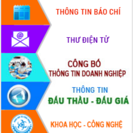
mới
UBND tỉnh họp báo định kỳ tháng 4
năm 2026
Hội thảo khoa học “Giải pháp thúc đẩy
phát triển nền kinh tế xanh tại tỉnh
Đắk Lắk”
Tăng cường giám sát, đôn đốc thực
hiện nhiệm vụ quản lý tài sản công
hàng tuần
Tháo gỡ những vướng mắc, đẩy mạnh
công tác cải cách thủ tục hành chính
tại Trung tâm Phục vụ hành chính
công tỉnh
Đắk Lắk: Tôn vinh 46 giải pháp tại Hội
thi Sáng tạo Kỹ thuật 2024 - 2025
Đắk Lắk rà soát, điều chỉnh Đề án 190
về phát triển nuôi trồng thủy sản
Phó Chủ tịch UBND tỉnh Đắk Lắk
Trương Công Thái kiểm tra thực địa
Dự án cao tốc Khánh Hòa - Buôn Ma
Thuột