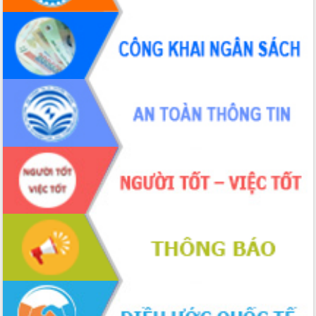
Định vị cà phê Việt Nam như một “di
sản sống” trong dòng chảy toàn cầu
Xây dựng nông thôn mới: Nâng cao đời
sống người dân từ những mô hình thiết
thực
Quyết liệt tháo gỡ vướng mắc, đẩy
nhanh tiến độ các dự án trọng điểm
trong Khu kinh tế Nam Phú Yên
Hòn Yến phát triển du lịch gắn với bảo
tồn biển
Lấy ý kiến điều chỉnh Quy hoạch tỉnh
Đắk Lắk thời kỳ 2021-2030, tầm nhìn
đến năm 2050
Phát động chiến dịch 30 ngày đêm
giải phóng mặt bằng Tuyến đường bộ
ven biển
Đắk Lắk nỗ lực thúc đẩy tăng trưởng
kinh tế từ 10% trở lên trong Quý
II/2026
Đắk Lắk ký kết thỏa thuận hợp tác về