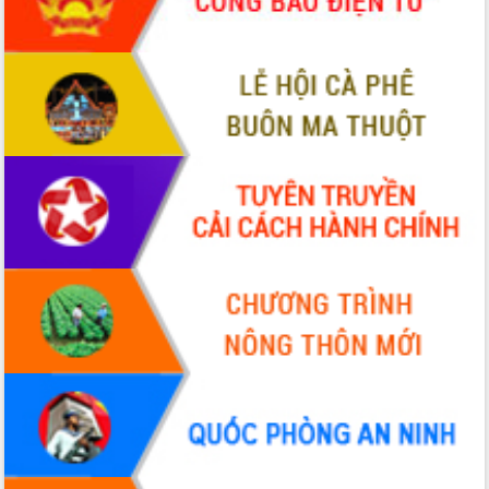
hiện Đề án 06 của Chính phủ
Họp báo thông tin về Hội nghị Công bố
Quy hoạch và Xúc tiến đầu tư tỉnh Đắk
Lắk
Khơi thông điểm nghẽn, đẩy nhanh
giải ngân vốn khắc phục thiên tai
HĐND tỉnh thông qua điều chỉnh Quy
hoạch tỉnh thời kỳ 2021-2030
Hội thảo góp ý hồ sơ điều chỉnh quy
hoạch tỉnh Đắk Lắk thời kỳ 2021-2030,
tầm nhìn đến năm 2050
Nâng cao hiệu quả hoạt động của các
doanh nghiệp nhà nước
Hội nghị triển khai kết nối mạng
truyền số liệu chuyên dùng phục vụ cơ
quan Đảng, Nhà nước
Lễ phát động chuỗi hoạt động chung
tay làm sạch môi trường
Xã Ea Kar bước chuyển mình trong
công tác cải cách hành chính mô hình