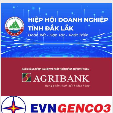
Hồ Thị Nguyên Thảo làm việc tại Trung
tâm Phục vụ hành chính công xã Ea
Phê
Xây dựng nền hành chính số đồng
hành cùng nông dân dân, doanh nghiệp
Giai đoạn 2026-2030, Đắk Lắk phấn
đấu có 77% xã đạt chuẩn nông thôn
mới
Chuyển đổi số 'mở đường' cho nông
nghiệp Đắk Lắk tăng trưởng bứt phá
Triển khai đồng bộ đo đạc, lập hồ sơ
địa chính, hoàn thiện cơ sở dữ liệu đất
đai
Ứng dụng sinh trắc học - Bước tiến
trong hành trình chuyển đổi số tại Đắk
Lắk
Đắk Lắk nâng cao hiệu quả công tác
Đảng từ Sổ tay đảng viên điện tử
Đắk Lắk đẩy mạnh nuôi biển công
nghệ, hướng tới phát triển thủy sản
bền vững