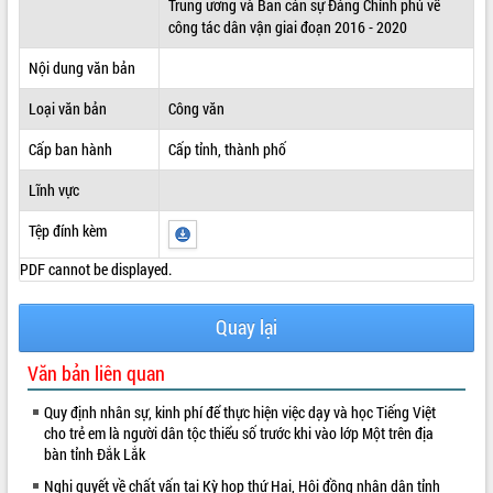
Trung ương và Ban cán sự Đảng Chính phủ về
công tác dân vận giai đoạn 2016 - 2020
ĐIỂM TIN VĂN BẢN
Nội dung văn bản
QUY HOẠCH - KẾ HOẠCH
Loại văn bản
Công văn
Cấp ban hành
Cấp tỉnh, thành phố
Lĩnh vực
Tệp đính kèm
PDF cannot be displayed.
Quay lại
Văn bản liên quan
Quy định nhân sự, kinh phí để thực hiện việc dạy và học Tiếng Việt
cho trẻ em là người dân tộc thiểu số trước khi vào lớp Một trên địa
bàn tỉnh Đắk Lắk
Nghị quyết về chất vấn tại Kỳ họp thứ Hai, Hội đồng nhân dân tỉnh