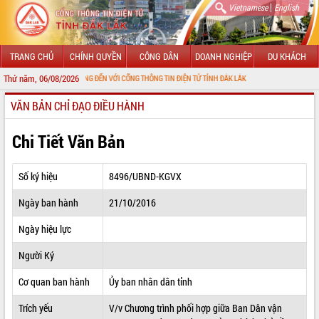
|
Vietnamese
English
TRANG CHỦ
CHÍNH QUYỀN
CÔNG DÂN
DOANH NGHIỆP
DU KHÁCH
Thứ năm, 06/08/2026
CHÀO MỪNG ĐẾN VỚI CỔNG THÔNG TIN ĐIỆN TỬ TỈNH ĐẮK LẮK
VĂN BẢN CHỈ ĐẠO ĐIỀU HÀNH
GIỚI THIỆU
LÃNH ĐẠO UBND TỈNH
Chi Tiết Văn Bản
TIN TỨC SỰ KIỆN
Số ký hiệu
8496/UBND-KGVX
SỞ, BAN, NGÀNH
Ngày ban hành
21/10/2016
UBND CÁC XÃ, PHƯỜNG
Ngày hiệu lực
THÔNG TIN CHỈ ĐẠO ĐIỀU HÀNH
Người Ký
HỆ THỐNG VĂN BẢN
Cơ quan ban hành
Ủy ban nhân dân tỉnh
Trích yếu
V/v Chương trình phối hợp giữa Ban Dân vận
VĂN BẢN HĐND TỈNH