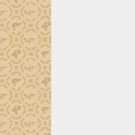
trường Nguyễn Hoàng Hiệp khảo sát
vùng trồng và doanh nghiệp đóng gói
sầu riêng tại Đắk Lắk
Trình diễn nghệ thuật chế biến các
món ăn từ sầu riêng
Đắk Lắk công bố Quy hoạch và xúc
tiến đầu tư tỉnh
Ngành cá ngừ Đắk Lắk chủ động thích
ứng để giữ vững thị trường xuất khẩu
Diễn đàn Kinh tế tư nhân Việt Nam đột
phá cơ chế - Hợp tác công tư
Đề án 06 tạo bước ngoặt đột phá trong
cải cách hành chính tỉnh Đắk Lắk
Kết nối tour, đẩy mạnh chuyển đổi số
để phát triển du lịch Đắk Lắk
Khởi động Dự án Đầu tư xây dựng hạ
tầng kỹ thuật Cụm công nghiệp Tân
Tiến
Gặp mặt các cơ quan báo chí nhân Kỷ
niệm 101 năm Ngày Báo chí Cách
mạng Việt Nam