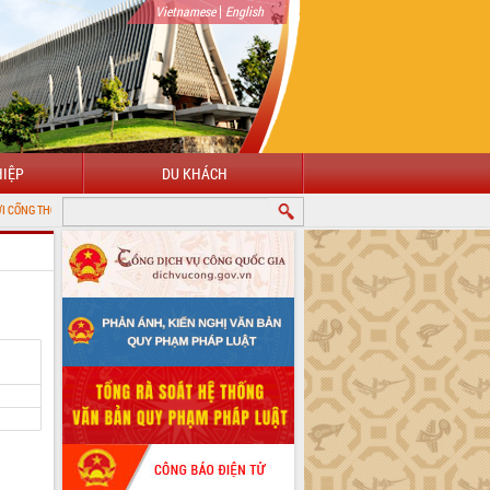
|
Vietnamese
English
IỆP
DU KHÁCH
TIN ĐIỆN TỬ TỈNH ĐẮK LẮK