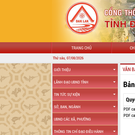
TRANG CHỦ
CH
Thứ sáu, 07/08/2026
VĂN B
GIỚI THIỆU
Bản
LÃNH ĐẠO UBND TỈNH
TIN TỨC SỰ KIỆN
Quy
SỞ, BAN, NGÀNH
PDF ca
PDF ca
UBND CÁC XÃ, PHƯỜNG
THÔNG TIN CHỈ ĐẠO ĐIỀU HÀNH