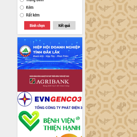
Kém
Rất kém
Bình chọn
Kết quả