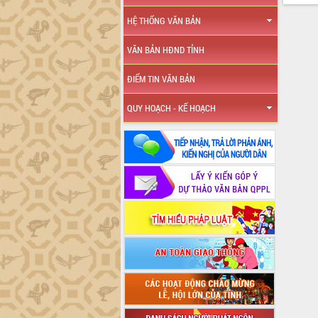
HỆ THỐNG VĂN BẢN
VĂN BẢN HĐND TỈNH
ĐIỂM TIN VĂN BẢN
QUY HOẠCH - KẾ HOẠCH