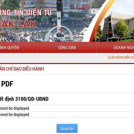
ÍNH QUYỀN
CÔNG DÂN
DOANH NGH
CHÀO MỪNG ĐẾN VỚI CỔNG THÔNG 
ẢN CHỈ ĐẠO ĐIỀU HÀNH
 PDF
ết định 3100/QĐ-UBND
nnot be displayed.
nnot be displayed.
Quay lại