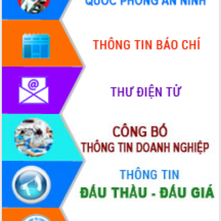
Quy hoạch và Xúc tiến đầu tư tỉnh Đắk
Lắk
Khơi thông điểm nghẽn, đẩy nhanh
giải ngân vốn khắc phục thiên tai
HĐND tỉnh thông qua điều chỉnh Quy
hoạch tỉnh thời kỳ 2021-2030
Hội thảo góp ý hồ sơ điều chỉnh quy
hoạch tỉnh Đắk Lắk thời kỳ 2021-2030,
tầm nhìn đến năm 2050
Nâng cao hiệu quả hoạt động của các
doanh nghiệp nhà nước
Hội nghị triển khai kết nối mạng
truyền số liệu chuyên dùng phục vụ cơ
quan Đảng, Nhà nước
Lễ phát động chuỗi hoạt động chung
tay làm sạch môi trường
Xã Ea Kar bước chuyển mình trong
công tác cải cách hành chính mô hình
mới
UBND tỉnh họp báo định kỳ tháng 4
năm 2026