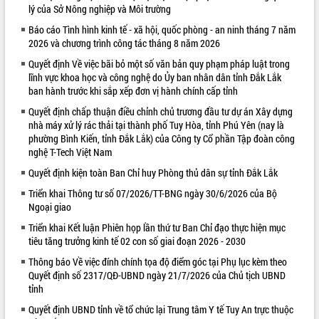
lý của Sở Nông nghiệp và Môi trường
VIDEO
Báo cáo Tình hình kinh tế - xã hội, quốc phòng - an ninh tháng 7 năm
2026 và chương trình công tác tháng 8 năm 2026
Quyết định Về việc bãi bỏ một số văn bản quy phạm pháp luật trong
lĩnh vực khoa học và công nghệ do Ủy ban nhân dân tỉnh Đắk Lắk
ban hành trước khi sắp xếp đơn vị hành chính cấp tỉnh
Quyết định chấp thuận điều chỉnh chủ trương đầu tư dự án Xây dựng
nhà máy xử lý rác thải tại thành phố Tuy Hòa, tỉnh Phú Yên (nay là
phường Bình Kiến, tỉnh Đắk Lắk) của Công ty Cổ phần Tập đoàn công
nghệ T-Tech Việt Nam
Khám bệnh, cấp phát thuốc miễn phí
Quyết định kiện toàn Ban Chỉ huy Phòng thủ dân sự tỉnh Đắk Lắk
và tặng quà người dân xã Cư Pui
Hội nghị UBND tỉnh Đắk Lắk thường kỳ
Triển khai Thông tư số 07/2026/TT-BNG ngày 30/6/2026 của Bộ
Ngoại giao
tháng 7/2026
Lễ truy tặng danh hiệu “Bà Mẹ Việt
Triển khai Kết luận Phiên họp lần thứ tư Ban Chỉ đạo thực hiện mục
Nam Anh hùng” và trao Huân chương
tiêu tăng trưởng kinh tế 02 con số giai đoạn 2026 - 2030
Lao động
Thông báo Về việc đính chính tọa độ điểm góc tại Phụ lục kèm theo
ALBUM ẢNH
UBND tỉnh Đắk Lắk triển khai nhiệm
Quyết định số 2317/QĐ-UBND ngày 21/7/2026 của Chủ tịch UBND
vụ 6 tháng cuối năm 2026
tỉnh
Kỳ họp thứ Hai, Hội đồng nhân dân
Quyết định UBND tỉnh về tổ chức lại Trung tâm Y tế Tuy An trực thuộc
tỉnh khóa XI quyết nghị nhiều nội dung