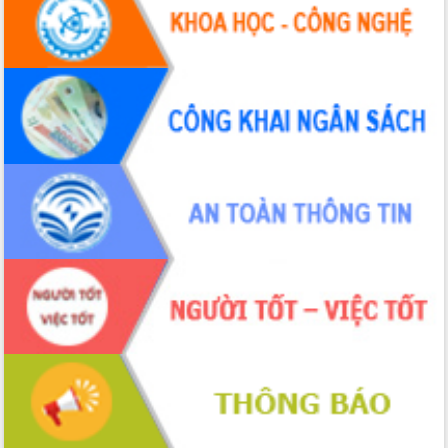
Hội thảo khoa học “Giải pháp thúc đẩy
phát triển nền kinh tế xanh tại tỉnh
Đắk Lắk”
Tăng cường giám sát, đôn đốc thực
hiện nhiệm vụ quản lý tài sản công
hàng tuần
Tháo gỡ những vướng mắc, đẩy mạnh
công tác cải cách thủ tục hành chính
tại Trung tâm Phục vụ hành chính
công tỉnh
Đắk Lắk: Tôn vinh 46 giải pháp tại Hội
thi Sáng tạo Kỹ thuật 2024 - 2025
Đắk Lắk rà soát, điều chỉnh Đề án 190
về phát triển nuôi trồng thủy sản
Phó Chủ tịch UBND tỉnh Đắk Lắk
Trương Công Thái kiểm tra thực địa
Dự án cao tốc Khánh Hòa - Buôn Ma
Thuột
Định vị cà phê Việt Nam như một “di
sản sống” trong dòng chảy toàn cầu