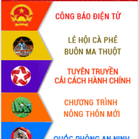
món ăn từ sầu riêng
Đắk Lắk công bố Quy hoạch và xúc
tiến đầu tư tỉnh
Ngành cá ngừ Đắk Lắk chủ động thích
ứng để giữ vững thị trường xuất khẩu
Diễn đàn Kinh tế tư nhân Việt Nam đột
phá cơ chế - Hợp tác công tư
Đề án 06 tạo bước ngoặt đột phá trong
cải cách hành chính tỉnh Đắk Lắk
Kết nối tour, đẩy mạnh chuyển đổi số
để phát triển du lịch Đắk Lắk
Khởi động Dự án Đầu tư xây dựng hạ
tầng kỹ thuật Cụm công nghiệp Tân
Tiến
Gặp mặt các cơ quan báo chí nhân Kỷ
niệm 101 năm Ngày Báo chí Cách
mạng Việt Nam
Đắk Lắk sơ kết 4 năm triển khai thực
hiện Đề án 06 của Chính phủ
Họp báo thông tin về Hội nghị Công bố