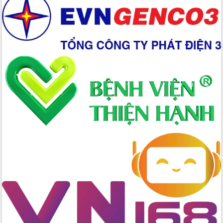
Xây dựng nền hành chính số đồng
hành cùng nông dân dân, doanh nghiệp
Giai đoạn 2026-2030, Đắk Lắk phấn
đấu có 77% xã đạt chuẩn nông thôn
mới
Chuyển đổi số 'mở đường' cho nông
nghiệp Đắk Lắk tăng trưởng bứt phá
Triển khai đồng bộ đo đạc, lập hồ sơ
địa chính, hoàn thiện cơ sở dữ liệu đất
đai
Ứng dụng sinh trắc học - Bước tiến
trong hành trình chuyển đổi số tại Đắk
Lắk
Đắk Lắk nâng cao hiệu quả công tác
Đảng từ Sổ tay đảng viên điện tử
Đắk Lắk đẩy mạnh nuôi biển công
nghệ, hướng tới phát triển thủy sản
bền vững
Tập huấn nâng cao năng lực triển khai
chuyển đổi số cho cán bộ, công chức