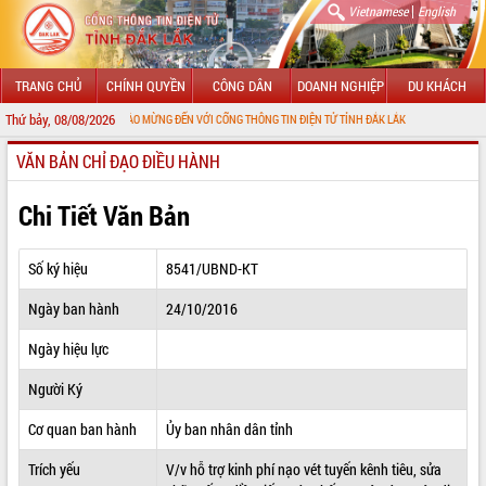
|
Vietnamese
English
TRANG CHỦ
CHÍNH QUYỀN
CÔNG DÂN
DOANH NGHIỆP
DU KHÁCH
Thứ bảy, 08/08/2026
CHÀO MỪNG ĐẾN VỚI CỔNG THÔNG TIN ĐIỆN TỬ TỈNH ĐẮK LẮK
VĂN BẢN CHỈ ĐẠO ĐIỀU HÀNH
GIỚI THIỆU
LÃNH ĐẠO UBND TỈNH
Chi Tiết Văn Bản
TIN TỨC SỰ KIỆN
Số ký hiệu
8541/UBND-KT
SỞ, BAN, NGÀNH
Ngày ban hành
24/10/2016
UBND CÁC XÃ, PHƯỜNG
Ngày hiệu lực
THÔNG TIN CHỈ ĐẠO ĐIỀU HÀNH
Người Ký
HỆ THỐNG VĂN BẢN
Cơ quan ban hành
Ủy ban nhân dân tỉnh
Trích yếu
V/v hỗ trợ kinh phí nạo vét tuyến kênh tiêu, sửa
VĂN BẢN HĐND TỈNH