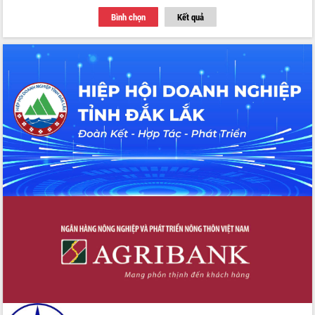
Thứ trưởng Bộ Y tế làm việc với tỉnh
Bình chọn
Kết quả
Đắk Lắk về phát triển nhân lực y tế
cho trạm y tế cấp xã
Du lịch Đắk Lắk nâng tầm trải nghiệm
du khách thông qua Hệ thống cơ sở dữ
liệu và Bản đồ số
Tập huấn ứng dụng trí tuệ nhân tạo (AI)
trong thương mại điện tử năm 2026
Đoàn đại biểu Quốc hội tỉnh Đắk Lắk
trao đổi thông tin trước Kỳ họp thứ
nhất, Quốc hội khóa XVI
Quyết liệt cải cách hành chính, khơi
thông nguồn lực phát triển
Nâng cao hiệu lực, hiệu quả HĐND
tỉnh thông qua hiện đại hóa hành chính
Xã Ea Phê gắn cải cách hành chính với
chuyển đổi số
Phó Chủ tịch Thường trực UBND tỉnh
Hồ Thị Nguyên Thảo làm việc tại Trung
tâm Phục vụ hành chính công xã Ea
Phê