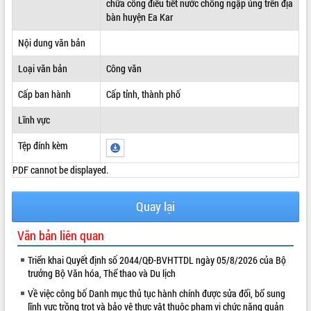
chữa cống điều tiết nước chống ngập úng trên địa
bàn huyện Ea Kar
ĐIỂM TIN VĂN BẢN
Nội dung văn bản
QUY HOẠCH - KẾ HOẠCH
Loại văn bản
Công văn
Cấp ban hành
Cấp tỉnh, thành phố
Lĩnh vực
Tệp đính kèm
PDF cannot be displayed.
Quay lại
Văn bản liên quan
Triển khai Quyết định số 2044/QĐ-BVHTTDL ngày 05/8/2026 của Bộ
trưởng Bộ Văn hóa, Thể thao và Du lịch
Về việc công bố Danh mục thủ tục hành chính được sửa đổi, bổ sung
lĩnh vực trồng trọt và bảo vệ thực vật thuộc phạm vi chức năng quản