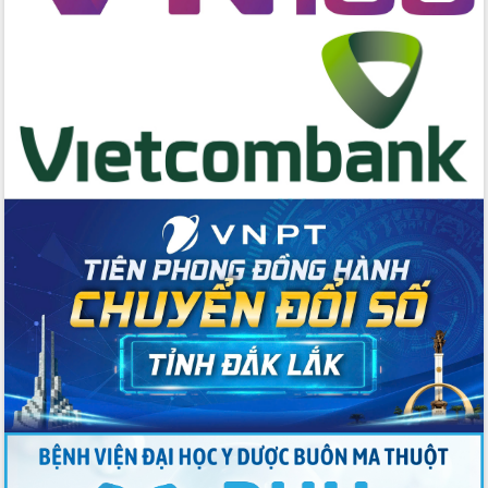
cấp xã
Đắk Lắk phát động hưởng ứng Ngày
Quyền của người tiêu dùng Việt Nam
2026
Đẩy mạnh cải cách hành chính, quyết
tâm đạt được mục tiêu tăng trưởng
hai con số trong năm 2026
Tổ chức trang trọng Lễ hội Đền thờ
Lương Văn Chánh năm 2026
Phó Bí thư Tỉnh ủy Đắk Lắk Đỗ Hữu
Huy giữ chức Bí thư Đảng ủy Ủy Ban
Nhân dân tỉnh
Bệnh án điện tử thúc đẩy chuyển đổi
số y tế tại Đắk Lắk
Chuyển đổi số thư viện: Mở rộng
không gian tri thức trong thời đại số
Đánh giá, rút kinh nghiệm công tác tổ
chức diễn tập trước ngày bầu cử
Chương trình “Gặp gỡ hữu nghị –
Friendship Meeting New Year 2026”