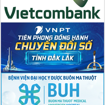
cấp xã
Đắk Lắk phát động hưởng ứng Ngày
Quyền của người tiêu dùng Việt Nam
2026
Đẩy mạnh cải cách hành chính, quyết
tâm đạt được mục tiêu tăng trưởng
hai con số trong năm 2026
Tổ chức trang trọng Lễ hội Đền thờ
Lương Văn Chánh năm 2026
Phó Bí thư Tỉnh ủy Đắk Lắk Đỗ Hữu
Huy giữ chức Bí thư Đảng ủy Ủy Ban
Nhân dân tỉnh
Bệnh án điện tử thúc đẩy chuyển đổi
số y tế tại Đắk Lắk
Chuyển đổi số thư viện: Mở rộng
không gian tri thức trong thời đại số
Đánh giá, rút kinh nghiệm công tác tổ
chức diễn tập trước ngày bầu cử
Chương trình “Gặp gỡ hữu nghị –
Friendship Meeting New Year 2026”