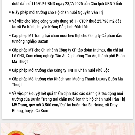
dưới đất số 116/GP-UBND ngày 23/7/2026 của Chủ tịch UBND tỉnh
VIDEO
Giấy phép môi trường cho Hộ chăn nuôi Nguyễn Văn Trị
Về việc cho Tổng công ty xây dựng số 1 - CTCP thuê 25.798 m2 đất
tại xã Ea Kênh, huyện Krông Pắc, tỉnh Đắk Lắk
Cấp phép MT Trang trại chăn nuôi heo thịt cho Công ty Cổ phần đầu
tư nông nghiệp Bazan
Cấp phép MT cho Chi nhánh Công ty CP tập đoàn Intimex, địa chỉ tại
Lô CN3, Cụm công nghiệp Tân An 2, phường Tân An, thành phố Buôn
Ma Thuột
Khám bệnh, cấp phát thuốc miễn phí
Cấp phép Môi trường cho Công ty TNHH Chăn nuôi Phú Lộc
và tặng quà người dân xã Cư Pui
Cấp phép Môi trường cho Khách sạn Mường Thanh Luxury Buôn Ma
Hội nghị UBND tỉnh Đắk Lắk thường kỳ
Thuột
tháng 7/2026
Về việc phê duyệt kết quả thẩm định Báo cáo đánh giá tác động môi
Lễ truy tặng danh hiệu “Bà Mẹ Việt
trường của Dự án “Trang trại chăn nuôi lợn thịt, hộ chăn nuôi Trần Thị
Nam Anh hùng” và trao Huân chương
Mỹ Trang, quy mô 3.500 con/lứa” tại buôn Hra Ea Hning, xã Dray
Lao động
Bhăng, huyện Cư Kuin
ALBUM ẢNH
UBND tỉnh Đắk Lắk triển khai nhiệm
vụ 6 tháng cuối năm 2026
Kỳ họp thứ Hai, Hội đồng nhân dân
tỉnh khóa XI quyết nghị nhiều nội dung