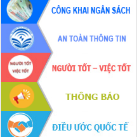
Hội thảo khoa học “Giải pháp thúc đẩy
phát triển nền kinh tế xanh tại tỉnh
Đắk Lắk”
Tăng cường giám sát, đôn đốc thực
hiện nhiệm vụ quản lý tài sản công
hàng tuần
Tháo gỡ những vướng mắc, đẩy mạnh
công tác cải cách thủ tục hành chính
tại Trung tâm Phục vụ hành chính
công tỉnh
Đắk Lắk: Tôn vinh 46 giải pháp tại Hội
thi Sáng tạo Kỹ thuật 2024 - 2025
Đắk Lắk rà soát, điều chỉnh Đề án 190
về phát triển nuôi trồng thủy sản
Phó Chủ tịch UBND tỉnh Đắk Lắk
Trương Công Thái kiểm tra thực địa
Dự án cao tốc Khánh Hòa - Buôn Ma
Thuột
Định vị cà phê Việt Nam như một “di
sản sống” trong dòng chảy toàn cầu