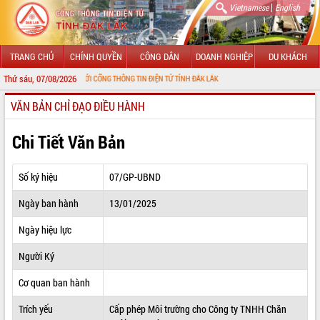
|
Vietnamese
English
TRANG CHỦ
CHÍNH QUYỀN
CÔNG DÂN
DOANH NGHIỆP
DU KHÁCH
Thứ sáu, 07/08/2026
 MỪNG ĐẾN VỚI CỔNG THÔNG TIN ĐIỆN TỬ TỈNH ĐẮK LẮK
VĂN BẢN CHỈ ĐẠO ĐIỀU HÀNH
GIỚI THIỆU
LÃNH ĐẠO UBND TỈNH
Chi Tiết Văn Bản
TIN TỨC SỰ KIỆN
Số ký hiệu
07/GP-UBND
SỞ, BAN, NGÀNH
Ngày ban hành
13/01/2025
UBND CÁC XÃ, PHƯỜNG
Ngày hiệu lực
THÔNG TIN CHỈ ĐẠO ĐIỀU HÀNH
Người Ký
HỆ THỐNG VĂN BẢN
Cơ quan ban hành
Trích yếu
Cấp phép Môi trường cho Công ty TNHH Chăn
VĂN BẢN HĐND TỈNH