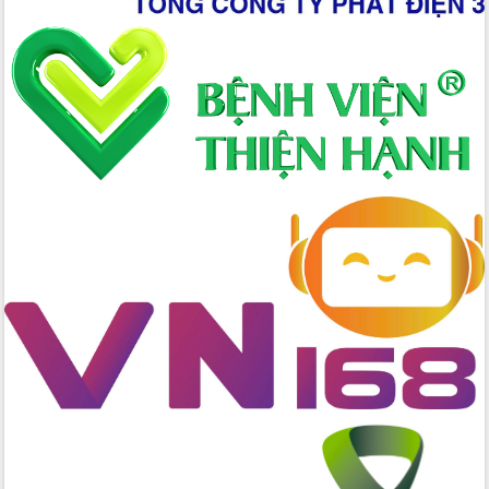
Xây dựng nền hành chính số đồng
hành cùng nông dân dân, doanh nghiệp
Giai đoạn 2026-2030, Đắk Lắk phấn
đấu có 77% xã đạt chuẩn nông thôn
mới
Chuyển đổi số 'mở đường' cho nông
nghiệp Đắk Lắk tăng trưởng bứt phá
Triển khai đồng bộ đo đạc, lập hồ sơ
địa chính, hoàn thiện cơ sở dữ liệu đất
đai
Ứng dụng sinh trắc học - Bước tiến
trong hành trình chuyển đổi số tại Đắk
Lắk
Đắk Lắk nâng cao hiệu quả công tác
Đảng từ Sổ tay đảng viên điện tử
Đắk Lắk đẩy mạnh nuôi biển công
nghệ, hướng tới phát triển thủy sản
bền vững
Tập huấn nâng cao năng lực triển khai
chuyển đổi số cho cán bộ, công chức