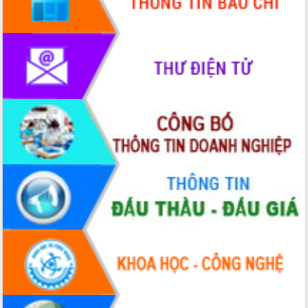
Quy hoạch và Xúc tiến đầu tư tỉnh Đắk
Lắk
Khơi thông điểm nghẽn, đẩy nhanh
giải ngân vốn khắc phục thiên tai
HĐND tỉnh thông qua điều chỉnh Quy
hoạch tỉnh thời kỳ 2021-2030
Hội thảo góp ý hồ sơ điều chỉnh quy
hoạch tỉnh Đắk Lắk thời kỳ 2021-2030,
tầm nhìn đến năm 2050
Nâng cao hiệu quả hoạt động của các
doanh nghiệp nhà nước
Hội nghị triển khai kết nối mạng
truyền số liệu chuyên dùng phục vụ cơ
quan Đảng, Nhà nước
Lễ phát động chuỗi hoạt động chung
tay làm sạch môi trường
Xã Ea Kar bước chuyển mình trong
công tác cải cách hành chính mô hình
mới
UBND tỉnh họp báo định kỳ tháng 4
năm 2026