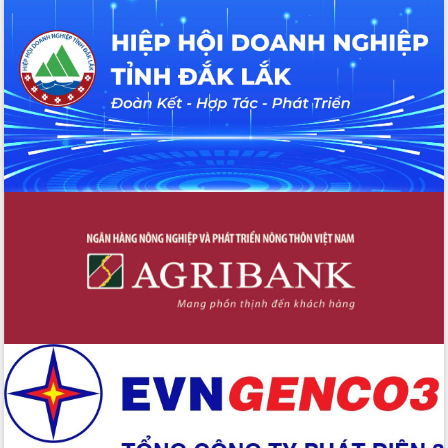
Thứ trưởng Bộ Y tế làm việc với tỉnh
Đắk Lắk về phát triển nhân lực y tế
cho trạm y tế cấp xã
Du lịch Đắk Lắk nâng tầm trải nghiệm
du khách thông qua Hệ thống cơ sở dữ
liệu và Bản đồ số
Tập huấn ứng dụng trí tuệ nhân tạo (AI)
trong thương mại điện tử năm 2026
Đoàn đại biểu Quốc hội tỉnh Đắk Lắk
trao đổi thông tin trước Kỳ họp thứ
nhất, Quốc hội khóa XVI
Quyết liệt cải cách hành chính, khơi
thông nguồn lực phát triển
Nâng cao hiệu lực, hiệu quả HĐND
tỉnh thông qua hiện đại hóa hành chính
Xã Ea Phê gắn cải cách hành chính với
chuyển đổi số
Phó Chủ tịch Thường trực UBND tỉnh
Hồ Thị Nguyên Thảo làm việc tại Trung
tâm Phục vụ hành chính công xã Ea
Phê