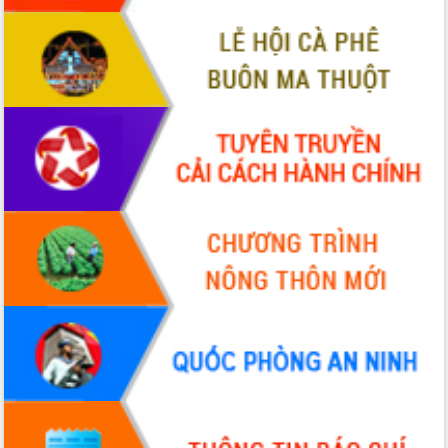
món ăn từ sầu riêng
Đắk Lắk công bố Quy hoạch và xúc
tiến đầu tư tỉnh
Ngành cá ngừ Đắk Lắk chủ động thích
ứng để giữ vững thị trường xuất khẩu
Diễn đàn Kinh tế tư nhân Việt Nam đột
phá cơ chế - Hợp tác công tư
Đề án 06 tạo bước ngoặt đột phá trong
cải cách hành chính tỉnh Đắk Lắk
Kết nối tour, đẩy mạnh chuyển đổi số
để phát triển du lịch Đắk Lắk
Khởi động Dự án Đầu tư xây dựng hạ
tầng kỹ thuật Cụm công nghiệp Tân
Tiến
Gặp mặt các cơ quan báo chí nhân Kỷ
niệm 101 năm Ngày Báo chí Cách
mạng Việt Nam
Đắk Lắk sơ kết 4 năm triển khai thực
hiện Đề án 06 của Chính phủ
Họp báo thông tin về Hội nghị Công bố