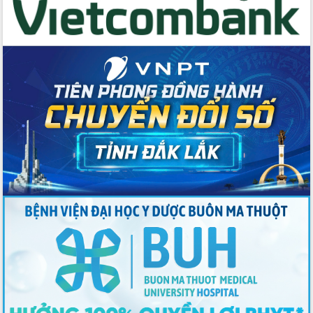
với Tập đoàn Bưu chính Viễn thông
Việt Nam
Thứ trưởng Bộ Y tế làm việc với tỉnh
Đắk Lắk về phát triển nhân lực y tế
cho trạm y tế cấp xã
Du lịch Đắk Lắk nâng tầm trải nghiệm
du khách thông qua Hệ thống cơ sở dữ
liệu và Bản đồ số
Tập huấn ứng dụng trí tuệ nhân tạo (AI)
trong thương mại điện tử năm 2026
Đoàn đại biểu Quốc hội tỉnh Đắk Lắk
trao đổi thông tin trước Kỳ họp thứ
nhất, Quốc hội khóa XVI
Quyết liệt cải cách hành chính, khơi
thông nguồn lực phát triển
Nâng cao hiệu lực, hiệu quả HĐND
tỉnh thông qua hiện đại hóa hành chính
Xã Ea Phê gắn cải cách hành chính với
chuyển đổi số
Phó Chủ tịch Thường trực UBND tỉnh