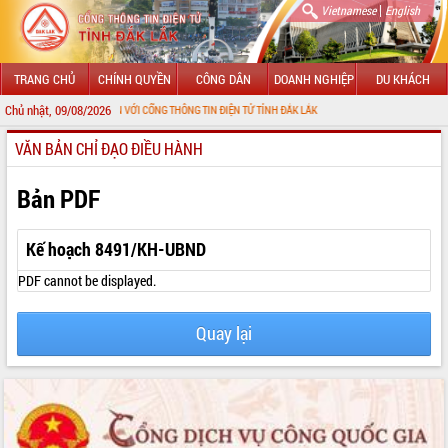
|
Vietnamese
English
TRANG CHỦ
CHÍNH QUYỀN
CÔNG DÂN
DOANH NGHIỆP
DU KHÁCH
Chủ nhật, 09/08/2026
HÀO MỪNG ĐẾN VỚI CỔNG THÔNG TIN ĐIỆN TỬ TỈNH ĐẮK LẮK
VĂN BẢN CHỈ ĐẠO ĐIỀU HÀNH
GIỚI THIỆU
LÃNH ĐẠO UBND TỈNH
Bản PDF
TIN TỨC SỰ KIỆN
Kế hoạch 8491/KH-UBND
SỞ, BAN, NGÀNH
PDF cannot be displayed.
UBND CÁC XÃ, PHƯỜNG
Quay lại
THÔNG TIN CHỈ ĐẠO ĐIỀU HÀNH
HỆ THỐNG VĂN BẢN
VĂN BẢN HĐND TỈNH