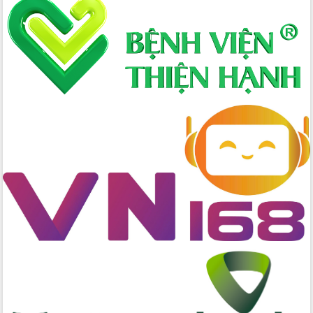
Định vị cà phê Việt Nam như một “di
sản sống” trong dòng chảy toàn cầu
Xây dựng nông thôn mới: Nâng cao đời
sống người dân từ những mô hình thiết
thực
Quyết liệt tháo gỡ vướng mắc, đẩy
nhanh tiến độ các dự án trọng điểm
trong Khu kinh tế Nam Phú Yên
Hòn Yến phát triển du lịch gắn với bảo
tồn biển
Lấy ý kiến điều chỉnh Quy hoạch tỉnh
Đắk Lắk thời kỳ 2021-2030, tầm nhìn
đến năm 2050
Phát động chiến dịch 30 ngày đêm
giải phóng mặt bằng Tuyến đường bộ
ven biển
Đắk Lắk nỗ lực thúc đẩy tăng trưởng
kinh tế từ 10% trở lên trong Quý
II/2026
Đắk Lắk ký kết thỏa thuận hợp tác về
chuyển đổi số giai đoạn 2026 – 2030