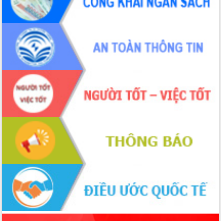
sầu riêng tại Đắk Lắk
Trình diễn nghệ thuật chế biến các
món ăn từ sầu riêng
Đắk Lắk công bố Quy hoạch và xúc
tiến đầu tư tỉnh
Ngành cá ngừ Đắk Lắk chủ động thích
ứng để giữ vững thị trường xuất khẩu
Diễn đàn Kinh tế tư nhân Việt Nam đột
phá cơ chế - Hợp tác công tư
Đề án 06 tạo bước ngoặt đột phá trong
cải cách hành chính tỉnh Đắk Lắk
Kết nối tour, đẩy mạnh chuyển đổi số
để phát triển du lịch Đắk Lắk
Khởi động Dự án Đầu tư xây dựng hạ
tầng kỹ thuật Cụm công nghiệp Tân
Tiến
Gặp mặt các cơ quan báo chí nhân Kỷ
niệm 101 năm Ngày Báo chí Cách
mạng Việt Nam
Đắk Lắk sơ kết 4 năm triển khai thực