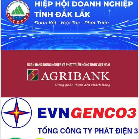
UBND tỉnh họp báo định kỳ tháng 4
năm 2026
Hội thảo khoa học “Giải pháp thúc đẩy
phát triển nền kinh tế xanh tại tỉnh
Đắk Lắk”
Tăng cường giám sát, đôn đốc thực
hiện nhiệm vụ quản lý tài sản công
hàng tuần
Tháo gỡ những vướng mắc, đẩy mạnh
công tác cải cách thủ tục hành chính
tại Trung tâm Phục vụ hành chính
công tỉnh
Đắk Lắk: Tôn vinh 46 giải pháp tại Hội
thi Sáng tạo Kỹ thuật 2024 - 2025
Đắk Lắk rà soát, điều chỉnh Đề án 190
về phát triển nuôi trồng thủy sản
Phó Chủ tịch UBND tỉnh Đắk Lắk
Trương Công Thái kiểm tra thực địa
Dự án cao tốc Khánh Hòa - Buôn Ma
Thuột