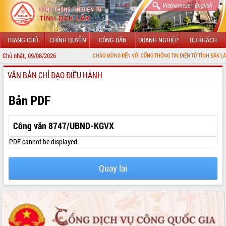
|
Vietnamese
English
TRANG CHỦ
CHÍNH QUYỀN
CÔNG DÂN
DOANH NGHIỆP
DU KHÁCH
Chủ nhật, 09/08/2026
CHÀO MỪNG ĐẾN VỚI CỔNG THÔNG TIN ĐIỆN TỬ TỈNH ĐẮK LẮK
VĂN BẢN CHỈ ĐẠO ĐIỀU HÀNH
GIỚI THIỆU
LÃNH ĐẠO UBND TỈNH
Bản PDF
TIN TỨC SỰ KIỆN
Công văn 8747/UBND-KGVX
SỞ, BAN, NGÀNH
PDF cannot be displayed.
UBND CÁC XÃ, PHƯỜNG
Quay lại
THÔNG TIN CHỈ ĐẠO ĐIỀU HÀNH
HỆ THỐNG VĂN BẢN
VĂN BẢN HĐND TỈNH