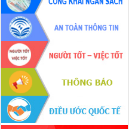
sầu riêng tại Đắk Lắk
Trình diễn nghệ thuật chế biến các
món ăn từ sầu riêng
Đắk Lắk công bố Quy hoạch và xúc
tiến đầu tư tỉnh
Ngành cá ngừ Đắk Lắk chủ động thích
ứng để giữ vững thị trường xuất khẩu
Diễn đàn Kinh tế tư nhân Việt Nam đột
phá cơ chế - Hợp tác công tư
Đề án 06 tạo bước ngoặt đột phá trong
cải cách hành chính tỉnh Đắk Lắk
Kết nối tour, đẩy mạnh chuyển đổi số
để phát triển du lịch Đắk Lắk
Khởi động Dự án Đầu tư xây dựng hạ
tầng kỹ thuật Cụm công nghiệp Tân
Tiến
Gặp mặt các cơ quan báo chí nhân Kỷ
niệm 101 năm Ngày Báo chí Cách
mạng Việt Nam
Đắk Lắk sơ kết 4 năm triển khai thực