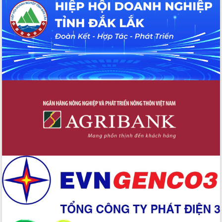
UBND tỉnh họp báo định kỳ tháng 4
năm 2026
Hội thảo khoa học “Giải pháp thúc đẩy
phát triển nền kinh tế xanh tại tỉnh
Đắk Lắk”
Tăng cường giám sát, đôn đốc thực
hiện nhiệm vụ quản lý tài sản công
hàng tuần
Tháo gỡ những vướng mắc, đẩy mạnh
công tác cải cách thủ tục hành chính
tại Trung tâm Phục vụ hành chính
công tỉnh
Đắk Lắk: Tôn vinh 46 giải pháp tại Hội
thi Sáng tạo Kỹ thuật 2024 - 2025
Đắk Lắk rà soát, điều chỉnh Đề án 190
về phát triển nuôi trồng thủy sản
Phó Chủ tịch UBND tỉnh Đắk Lắk
Trương Công Thái kiểm tra thực địa
Dự án cao tốc Khánh Hòa - Buôn Ma
Thuột