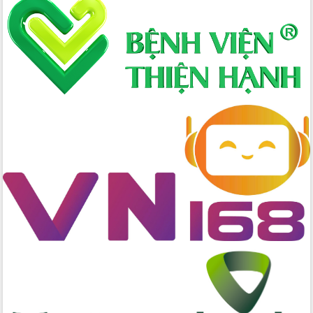
Định vị cà phê Việt Nam như một “di
sản sống” trong dòng chảy toàn cầu
Xây dựng nông thôn mới: Nâng cao đời
sống người dân từ những mô hình thiết
thực
Quyết liệt tháo gỡ vướng mắc, đẩy
nhanh tiến độ các dự án trọng điểm
trong Khu kinh tế Nam Phú Yên
Hòn Yến phát triển du lịch gắn với bảo
tồn biển
Lấy ý kiến điều chỉnh Quy hoạch tỉnh
Đắk Lắk thời kỳ 2021-2030, tầm nhìn
đến năm 2050
Phát động chiến dịch 30 ngày đêm
giải phóng mặt bằng Tuyến đường bộ
ven biển
Đắk Lắk nỗ lực thúc đẩy tăng trưởng
kinh tế từ 10% trở lên trong Quý
II/2026
Đắk Lắk ký kết thỏa thuận hợp tác về
chuyển đổi số giai đoạn 2026 – 2030