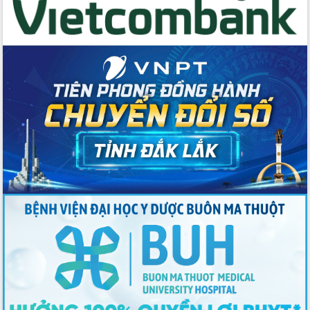
với Tập đoàn Bưu chính Viễn thông
Việt Nam
Thứ trưởng Bộ Y tế làm việc với tỉnh
Đắk Lắk về phát triển nhân lực y tế
cho trạm y tế cấp xã
Du lịch Đắk Lắk nâng tầm trải nghiệm
du khách thông qua Hệ thống cơ sở dữ
liệu và Bản đồ số
Tập huấn ứng dụng trí tuệ nhân tạo (AI)
trong thương mại điện tử năm 2026
Đoàn đại biểu Quốc hội tỉnh Đắk Lắk
trao đổi thông tin trước Kỳ họp thứ
nhất, Quốc hội khóa XVI
Quyết liệt cải cách hành chính, khơi
thông nguồn lực phát triển
Nâng cao hiệu lực, hiệu quả HĐND
tỉnh thông qua hiện đại hóa hành chính
Xã Ea Phê gắn cải cách hành chính với
chuyển đổi số
Phó Chủ tịch Thường trực UBND tỉnh