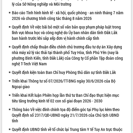
lý của Sở Nông nghiệp và Môi trường
VIDEO
Báo cáo Tình hình kinh tế - xã hội, quốc phòng - an ninh tháng 7 năm
2026 và chương trình công tác tháng 8 năm 2026
Loading the player...
Quyết định Về việc bãi bỏ một số văn bản quy phạm pháp luật trong
Khám bệnh, cấp phát thuốc miễn phí
lĩnh vực khoa học và công nghệ do Ủy ban nhân dân tỉnh Đắk Lắk
và tặng quà người dân xã Cư Pui
ban hành trước khi sắp xếp đơn vị hành chính cấp tỉnh
Hội nghị UBND tỉnh Đắk Lắk thường kỳ
Quyết định chấp thuận điều chỉnh chủ trương đầu tư dự án Xây dựng
tháng 7/2026
nhà máy xử lý rác thải tại thành phố Tuy Hòa, tỉnh Phú Yên (nay là
Lễ truy tặng danh hiệu “Bà Mẹ Việt
phường Bình Kiến, tỉnh Đắk Lắk) của Công ty Cổ phần Tập đoàn công
Nam Anh hùng” và trao Huân chương
nghệ T-Tech Việt Nam
Lao động
Quyết định kiện toàn Ban Chỉ huy Phòng thủ dân sự tỉnh Đắk Lắk
ALBUM ẢNH
UBND tỉnh Đắk Lắk triển khai nhiệm
vụ 6 tháng cuối năm 2026
Triển khai Thông tư số 07/2026/TT-BNG ngày 30/6/2026 của Bộ
Ngoại giao
Kỳ họp thứ Hai, Hội đồng nhân dân
tỉnh khóa XI quyết nghị nhiều nội dung
Triển khai Kết luận Phiên họp lần thứ tư Ban Chỉ đạo thực hiện mục
quan trọng
tiêu tăng trưởng kinh tế 02 con số giai đoạn 2026 - 2030
Bí thư Tỉnh ủy Lương Nguyễn Minh
Thông báo Về việc đính chính tọa độ điểm góc tại Phụ lục kèm theo
Triết thăm, tặng quà người có công với
Quyết định số 2317/QĐ-UBND ngày 21/7/2026 của Chủ tịch UBND
cách mạng
tỉnh
Rà soát, hoàn thiện hệ thống thiết chế
Quyết định UBND tỉnh về tổ chức lại Trung tâm Y tế Tuy An trực thuộc
văn hóa, thể thao đáp ứng yêu cầu
LIÊN KẾT WEB