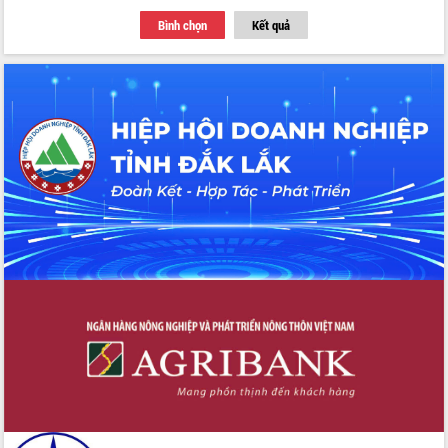
Tập huấn ứng dụng trí tuệ nhân tạo (AI)
Bình chọn
Kết quả
trong thương mại điện tử năm 2026
Đoàn đại biểu Quốc hội tỉnh Đắk Lắk
trao đổi thông tin trước Kỳ họp thứ
nhất, Quốc hội khóa XVI
Quyết liệt cải cách hành chính, khơi
thông nguồn lực phát triển
Nâng cao hiệu lực, hiệu quả HĐND
tỉnh thông qua hiện đại hóa hành chính
Xã Ea Phê gắn cải cách hành chính với
chuyển đổi số
Phó Chủ tịch Thường trực UBND tỉnh
Hồ Thị Nguyên Thảo làm việc tại Trung
tâm Phục vụ hành chính công xã Ea
Phê
Xây dựng nền hành chính số đồng
hành cùng nông dân dân, doanh nghiệp
Giai đoạn 2026-2030, Đắk Lắk phấn
đấu có 77% xã đạt chuẩn nông thôn
mới