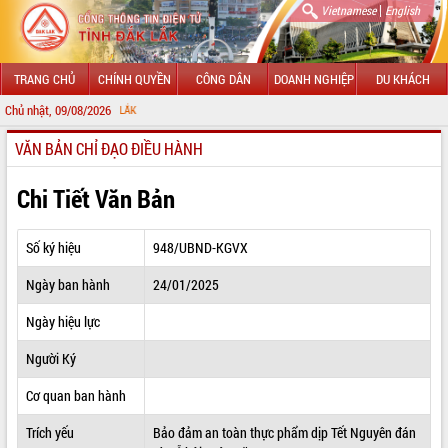
|
Vietnamese
English
TRANG CHỦ
CHÍNH QUYỀN
CÔNG DÂN
DOANH NGHIỆP
DU KHÁCH
Chủ nhật, 09/08/2026
CHÀO MỪNG 
VĂN BẢN CHỈ ĐẠO ĐIỀU HÀNH
GIỚI THIỆU
LÃNH ĐẠO UBND TỈNH
Chi Tiết Văn Bản
TIN TỨC SỰ KIỆN
Số ký hiệu
948/UBND-KGVX
SỞ, BAN, NGÀNH
Ngày ban hành
24/01/2025
UBND CÁC XÃ, PHƯỜNG
Ngày hiệu lực
THÔNG TIN CHỈ ĐẠO ĐIỀU HÀNH
Người Ký
HỆ THỐNG VĂN BẢN
Cơ quan ban hành
Trích yếu
Bảo đảm an toàn thực phẩm dịp Tết Nguyên đán
VĂN BẢN HĐND TỈNH