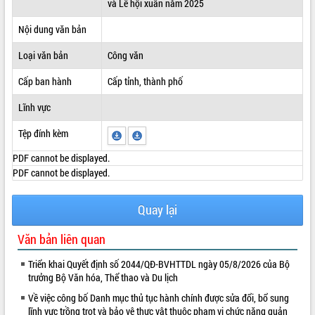
và Lễ hội xuân năm 2025
ĐIỂM TIN VĂN BẢN
Nội dung văn bản
QUY HOẠCH - KẾ HOẠCH
Loại văn bản
Công văn
Cấp ban hành
Cấp tỉnh, thành phố
Lĩnh vực
Tệp đính kèm
PDF cannot be displayed.
PDF cannot be displayed.
Quay lại
Văn bản liên quan
Triển khai Quyết định số 2044/QĐ-BVHTTDL ngày 05/8/2026 của Bộ
trưởng Bộ Văn hóa, Thể thao và Du lịch
Về việc công bố Danh mục thủ tục hành chính được sửa đổi, bổ sung
lĩnh vực trồng trọt và bảo vệ thực vật thuộc phạm vi chức năng quản