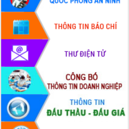
Hội thảo góp ý hồ sơ điều chỉnh quy
hoạch tỉnh Đắk Lắk thời kỳ 2021-2030,
tầm nhìn đến năm 2050
Nâng cao hiệu quả hoạt động của các
doanh nghiệp nhà nước
Hội nghị triển khai kết nối mạng
truyền số liệu chuyên dùng phục vụ cơ
quan Đảng, Nhà nước
Lễ phát động chuỗi hoạt động chung
tay làm sạch môi trường
Xã Ea Kar bước chuyển mình trong
công tác cải cách hành chính mô hình
mới
UBND tỉnh họp báo định kỳ tháng 4
năm 2026
Hội thảo khoa học “Giải pháp thúc đẩy
phát triển nền kinh tế xanh tại tỉnh
Đắk Lắk”
Tăng cường giám sát, đôn đốc thực
hiện nhiệm vụ quản lý tài sản công
hàng tuần