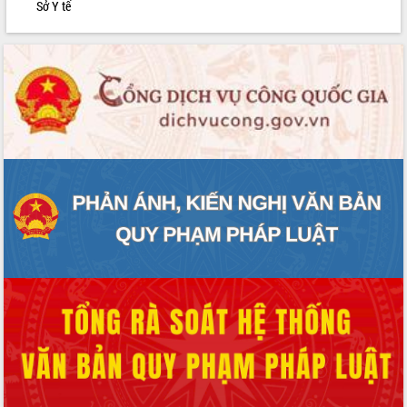
Sở Y tế
phát triển mới
Thường trực HĐND tỉnh Đắk Lắk gặp
mặt Đoàn chuyên gia y tế TP. Hồ Chí
Minh
Lễ truy điệu và an táng hài cốt liệt sĩ
tại Nghĩa trang Liệt sĩ xã Sơn Hòa
Bàn giải pháp tháo gỡ khó khăn trong
xuất khẩu sầu riêng và triển khai quy
định EUDR
Thứ trưởng Bộ Nông nghiệp và Môi
trường Nguyễn Hoàng Hiệp khảo sát
vùng trồng và doanh nghiệp đóng gói
sầu riêng tại Đắk Lắk
Trình diễn nghệ thuật chế biến các
món ăn từ sầu riêng
Đắk Lắk công bố Quy hoạch và xúc
tiến đầu tư tỉnh
Ngành cá ngừ Đắk Lắk chủ động thích
ứng để giữ vững thị trường xuất khẩu
Diễn đàn Kinh tế tư nhân Việt Nam đột