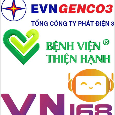
Chuyển đổi số 'mở đường' cho nông
nghiệp Đắk Lắk tăng trưởng bứt phá
Triển khai đồng bộ đo đạc, lập hồ sơ
địa chính, hoàn thiện cơ sở dữ liệu đất
đai
Ứng dụng sinh trắc học - Bước tiến
trong hành trình chuyển đổi số tại Đắk
Lắk
Đắk Lắk nâng cao hiệu quả công tác
Đảng từ Sổ tay đảng viên điện tử
Đắk Lắk đẩy mạnh nuôi biển công
nghệ, hướng tới phát triển thủy sản
bền vững
Tập huấn nâng cao năng lực triển khai
chuyển đổi số cho cán bộ, công chức
cấp xã
Đắk Lắk phát động hưởng ứng Ngày
Quyền của người tiêu dùng Việt Nam
2026
Đẩy mạnh cải cách hành chính, quyết
tâm đạt được mục tiêu tăng trưởng