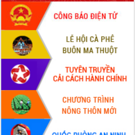
phá cơ chế - Hợp tác công tư
Đề án 06 tạo bước ngoặt đột phá trong
cải cách hành chính tỉnh Đắk Lắk
Kết nối tour, đẩy mạnh chuyển đổi số
để phát triển du lịch Đắk Lắk
Khởi động Dự án Đầu tư xây dựng hạ
tầng kỹ thuật Cụm công nghiệp Tân
Tiến
Gặp mặt các cơ quan báo chí nhân Kỷ
niệm 101 năm Ngày Báo chí Cách
mạng Việt Nam
Đắk Lắk sơ kết 4 năm triển khai thực
hiện Đề án 06 của Chính phủ
Họp báo thông tin về Hội nghị Công bố
Quy hoạch và Xúc tiến đầu tư tỉnh Đắk
Lắk
Khơi thông điểm nghẽn, đẩy nhanh
giải ngân vốn khắc phục thiên tai
HĐND tỉnh thông qua điều chỉnh Quy
hoạch tỉnh thời kỳ 2021-2030