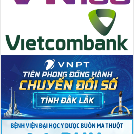
hai con số trong năm 2026
Tổ chức trang trọng Lễ hội Đền thờ
Lương Văn Chánh năm 2026
Phó Bí thư Tỉnh ủy Đắk Lắk Đỗ Hữu
Huy giữ chức Bí thư Đảng ủy Ủy Ban
Nhân dân tỉnh
Bệnh án điện tử thúc đẩy chuyển đổi
số y tế tại Đắk Lắk
Chuyển đổi số thư viện: Mở rộng
không gian tri thức trong thời đại số
Đánh giá, rút kinh nghiệm công tác tổ
chức diễn tập trước ngày bầu cử
Chương trình “Gặp gỡ hữu nghị –
Friendship Meeting New Year 2026”
Bầu cử Quốc hội và HĐND: Cử tri Đắk
Lắk gửi gắm niềm tin, kỳ vọng vào lá
phiếu
Đắk Lắk sẵn sàng các điều kiện cho
Ngày hội bầu cử đại biểu Quốc hội
khóa XVI và HĐND các cấp nhiệm kỳ