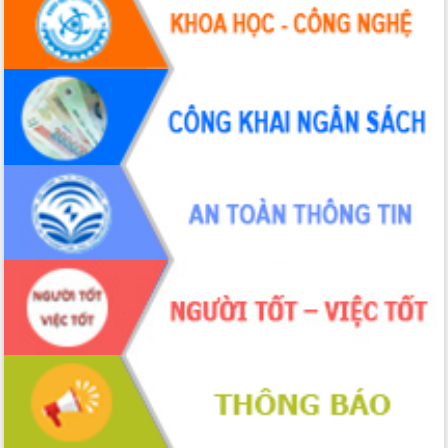
Tháo gỡ những vướng mắc, đẩy mạnh
công tác cải cách thủ tục hành chính
tại Trung tâm Phục vụ hành chính
công tỉnh
Đắk Lắk: Tôn vinh 46 giải pháp tại Hội
thi Sáng tạo Kỹ thuật 2024 - 2025
Đắk Lắk rà soát, điều chỉnh Đề án 190
về phát triển nuôi trồng thủy sản
Phó Chủ tịch UBND tỉnh Đắk Lắk
Trương Công Thái kiểm tra thực địa
Dự án cao tốc Khánh Hòa - Buôn Ma
Thuột
Định vị cà phê Việt Nam như một “di
sản sống” trong dòng chảy toàn cầu
Xây dựng nông thôn mới: Nâng cao đời
sống người dân từ những mô hình thiết
thực
Quyết liệt tháo gỡ vướng mắc, đẩy
nhanh tiến độ các dự án trọng điểm
trong Khu kinh tế Nam Phú Yên