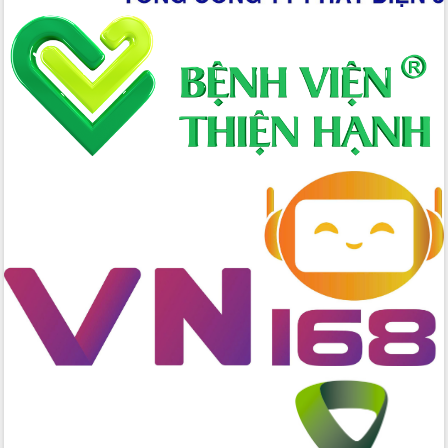
nhanh tiến độ các dự án trọng điểm
trong Khu kinh tế Nam Phú Yên
Hòn Yến phát triển du lịch gắn với bảo
tồn biển
Lấy ý kiến điều chỉnh Quy hoạch tỉnh
Đắk Lắk thời kỳ 2021-2030, tầm nhìn
đến năm 2050
Phát động chiến dịch 30 ngày đêm
giải phóng mặt bằng Tuyến đường bộ
ven biển
Đắk Lắk nỗ lực thúc đẩy tăng trưởng
kinh tế từ 10% trở lên trong Quý
II/2026
Đắk Lắk ký kết thỏa thuận hợp tác về
chuyển đổi số giai đoạn 2026 – 2030
với Tập đoàn Bưu chính Viễn thông
Việt Nam
Thứ trưởng Bộ Y tế làm việc với tỉnh
Đắk Lắk về phát triển nhân lực y tế
cho trạm y tế cấp xã
Du lịch Đắk Lắk nâng tầm trải nghiệm