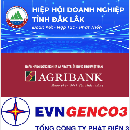
hiện nhiệm vụ quản lý tài sản công
hàng tuần
Tháo gỡ những vướng mắc, đẩy mạnh
công tác cải cách thủ tục hành chính
tại Trung tâm Phục vụ hành chính
công tỉnh
Đắk Lắk: Tôn vinh 46 giải pháp tại Hội
thi Sáng tạo Kỹ thuật 2024 - 2025
Đắk Lắk rà soát, điều chỉnh Đề án 190
về phát triển nuôi trồng thủy sản
Phó Chủ tịch UBND tỉnh Đắk Lắk
Trương Công Thái kiểm tra thực địa
Dự án cao tốc Khánh Hòa - Buôn Ma
Thuột
Định vị cà phê Việt Nam như một “di
sản sống” trong dòng chảy toàn cầu
Xây dựng nông thôn mới: Nâng cao đời
sống người dân từ những mô hình thiết
thực
Quyết liệt tháo gỡ vướng mắc, đẩy