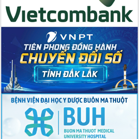
du khách thông qua Hệ thống cơ sở dữ
liệu và Bản đồ số
Tập huấn ứng dụng trí tuệ nhân tạo (AI)
trong thương mại điện tử năm 2026
Đoàn đại biểu Quốc hội tỉnh Đắk Lắk
trao đổi thông tin trước Kỳ họp thứ
nhất, Quốc hội khóa XVI
Quyết liệt cải cách hành chính, khơi
thông nguồn lực phát triển
Nâng cao hiệu lực, hiệu quả HĐND
tỉnh thông qua hiện đại hóa hành chính
Xã Ea Phê gắn cải cách hành chính với
chuyển đổi số
Phó Chủ tịch Thường trực UBND tỉnh
Hồ Thị Nguyên Thảo làm việc tại Trung
tâm Phục vụ hành chính công xã Ea
Phê
Xây dựng nền hành chính số đồng
hành cùng nông dân dân, doanh nghiệp
Giai đoạn 2026-2030, Đắk Lắk phấn