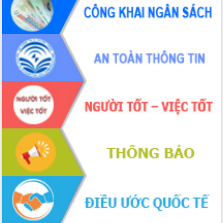
ứng để giữ vững thị trường xuất khẩu
Diễn đàn Kinh tế tư nhân Việt Nam đột
phá cơ chế - Hợp tác công tư
Đề án 06 tạo bước ngoặt đột phá trong
cải cách hành chính tỉnh Đắk Lắk
Kết nối tour, đẩy mạnh chuyển đổi số
để phát triển du lịch Đắk Lắk
Khởi động Dự án Đầu tư xây dựng hạ
tầng kỹ thuật Cụm công nghiệp Tân
Tiến
Gặp mặt các cơ quan báo chí nhân Kỷ
niệm 101 năm Ngày Báo chí Cách
mạng Việt Nam
Đắk Lắk sơ kết 4 năm triển khai thực
hiện Đề án 06 của Chính phủ
Họp báo thông tin về Hội nghị Công bố
Quy hoạch và Xúc tiến đầu tư tỉnh Đắk
Lắk
Khơi thông điểm nghẽn, đẩy nhanh
giải ngân vốn khắc phục thiên tai