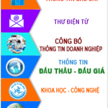
Rà soát, hoàn thiện hệ thống thiết chế
văn hóa, thể thao đáp ứng yêu cầu
phát triển mới
Thường trực HĐND tỉnh Đắk Lắk gặp
mặt Đoàn chuyên gia y tế TP. Hồ Chí
Minh
Lễ truy điệu và an táng hài cốt liệt sĩ
tại Nghĩa trang Liệt sĩ xã Sơn Hòa
Bàn giải pháp tháo gỡ khó khăn trong
xuất khẩu sầu riêng và triển khai quy
định EUDR
Thứ trưởng Bộ Nông nghiệp và Môi
trường Nguyễn Hoàng Hiệp khảo sát
vùng trồng và doanh nghiệp đóng gói
sầu riêng tại Đắk Lắk
Trình diễn nghệ thuật chế biến các
món ăn từ sầu riêng
Đắk Lắk công bố Quy hoạch và xúc
tiến đầu tư tỉnh
Ngành cá ngừ Đắk Lắk chủ động thích