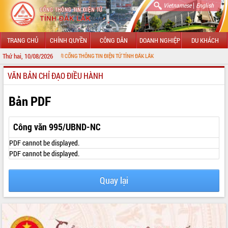
|
Vietnamese
English
TRANG CHỦ
CHÍNH QUYỀN
CÔNG DÂN
DOANH NGHIỆP
DU KHÁCH
Thứ hai, 10/08/2026
 MỪNG ĐẾN VỚI CỔNG THÔNG TIN ĐIỆN TỬ TỈNH ĐẮK LẮK
VĂN BẢN CHỈ ĐẠO ĐIỀU HÀNH
GIỚI THIỆU
LÃNH ĐẠO UBND TỈNH
Bản PDF
TIN TỨC SỰ KIỆN
Công văn 995/UBND-NC
SỞ, BAN, NGÀNH
PDF cannot be displayed.
PDF cannot be displayed.
UBND CÁC XÃ, PHƯỜNG
Quay lại
THÔNG TIN CHỈ ĐẠO ĐIỀU HÀNH
HỆ THỐNG VĂN BẢN
VĂN BẢN HĐND TỈNH