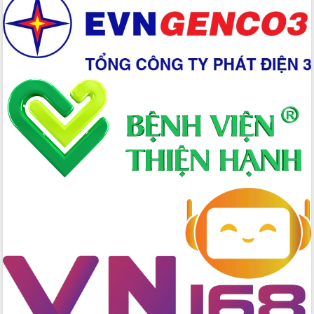
Chuyển đổi số 'mở đường' cho nông
nghiệp Đắk Lắk tăng trưởng bứt phá
Triển khai đồng bộ đo đạc, lập hồ sơ
địa chính, hoàn thiện cơ sở dữ liệu đất
đai
Ứng dụng sinh trắc học - Bước tiến
trong hành trình chuyển đổi số tại Đắk
Lắk
Đắk Lắk nâng cao hiệu quả công tác
Đảng từ Sổ tay đảng viên điện tử
Đắk Lắk đẩy mạnh nuôi biển công
nghệ, hướng tới phát triển thủy sản
bền vững
Tập huấn nâng cao năng lực triển khai
chuyển đổi số cho cán bộ, công chức
cấp xã
Đắk Lắk phát động hưởng ứng Ngày
Quyền của người tiêu dùng Việt Nam
2026
Đẩy mạnh cải cách hành chính, quyết
tâm đạt được mục tiêu tăng trưởng