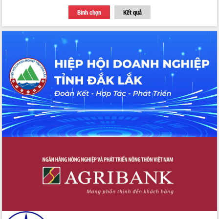
Tập huấn ứng dụng trí tuệ nhân tạo (AI)
Bình chọn
Kết quả
trong thương mại điện tử năm 2026
Đoàn đại biểu Quốc hội tỉnh Đắk Lắk
trao đổi thông tin trước Kỳ họp thứ
nhất, Quốc hội khóa XVI
Quyết liệt cải cách hành chính, khơi
thông nguồn lực phát triển
Nâng cao hiệu lực, hiệu quả HĐND
tỉnh thông qua hiện đại hóa hành chính
Xã Ea Phê gắn cải cách hành chính với
chuyển đổi số
Phó Chủ tịch Thường trực UBND tỉnh
Hồ Thị Nguyên Thảo làm việc tại Trung
tâm Phục vụ hành chính công xã Ea
Phê
Xây dựng nền hành chính số đồng
hành cùng nông dân dân, doanh nghiệp
Giai đoạn 2026-2030, Đắk Lắk phấn
đấu có 77% xã đạt chuẩn nông thôn
mới