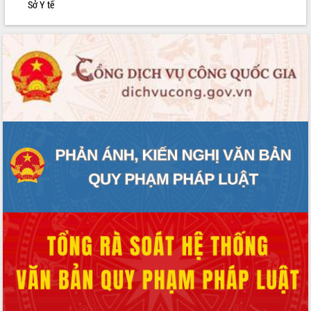
Sở Y tế
phát triển mới
Thường trực HĐND tỉnh Đắk Lắk gặp
mặt Đoàn chuyên gia y tế TP. Hồ Chí
Minh
Lễ truy điệu và an táng hài cốt liệt sĩ
tại Nghĩa trang Liệt sĩ xã Sơn Hòa
Bàn giải pháp tháo gỡ khó khăn trong
xuất khẩu sầu riêng và triển khai quy
định EUDR
Thứ trưởng Bộ Nông nghiệp và Môi
trường Nguyễn Hoàng Hiệp khảo sát
vùng trồng và doanh nghiệp đóng gói
sầu riêng tại Đắk Lắk
Trình diễn nghệ thuật chế biến các
món ăn từ sầu riêng
Đắk Lắk công bố Quy hoạch và xúc
tiến đầu tư tỉnh
Ngành cá ngừ Đắk Lắk chủ động thích
ứng để giữ vững thị trường xuất khẩu
Diễn đàn Kinh tế tư nhân Việt Nam đột