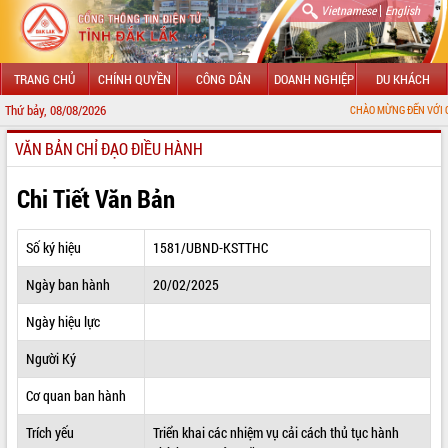
|
Vietnamese
English
TRANG CHỦ
CHÍNH QUYỀN
CÔNG DÂN
DOANH NGHIỆP
DU KHÁCH
Thứ bảy, 08/08/2026
CHÀO MỪNG ĐẾN VỚI CỔNG THÔNG T
VĂN BẢN CHỈ ĐẠO ĐIỀU HÀNH
GIỚI THIỆU
LÃNH ĐẠO UBND TỈNH
Chi Tiết Văn Bản
TIN TỨC SỰ KIỆN
Số ký hiệu
1581/UBND-KSTTHC
SỞ, BAN, NGÀNH
Ngày ban hành
20/02/2025
UBND CÁC XÃ, PHƯỜNG
Ngày hiệu lực
THÔNG TIN CHỈ ĐẠO ĐIỀU HÀNH
Người Ký
HỆ THỐNG VĂN BẢN
Cơ quan ban hành
Trích yếu
Triển khai các nhiệm vụ cải cách thủ tục hành
VĂN BẢN HĐND TỈNH