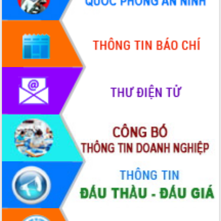
Hội thảo góp ý hồ sơ điều chỉnh quy
hoạch tỉnh Đắk Lắk thời kỳ 2021-2030,
tầm nhìn đến năm 2050
Nâng cao hiệu quả hoạt động của các
doanh nghiệp nhà nước
Hội nghị triển khai kết nối mạng
truyền số liệu chuyên dùng phục vụ cơ
quan Đảng, Nhà nước
Lễ phát động chuỗi hoạt động chung
tay làm sạch môi trường
Xã Ea Kar bước chuyển mình trong
công tác cải cách hành chính mô hình
mới
UBND tỉnh họp báo định kỳ tháng 4
năm 2026
Hội thảo khoa học “Giải pháp thúc đẩy
phát triển nền kinh tế xanh tại tỉnh
Đắk Lắk”
Tăng cường giám sát, đôn đốc thực
hiện nhiệm vụ quản lý tài sản công
hàng tuần