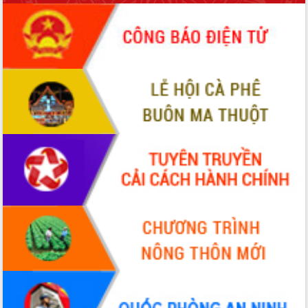
phá cơ chế - Hợp tác công tư
Đề án 06 tạo bước ngoặt đột phá trong
cải cách hành chính tỉnh Đắk Lắk
Kết nối tour, đẩy mạnh chuyển đổi số
để phát triển du lịch Đắk Lắk
Khởi động Dự án Đầu tư xây dựng hạ
tầng kỹ thuật Cụm công nghiệp Tân
Tiến
Gặp mặt các cơ quan báo chí nhân Kỷ
niệm 101 năm Ngày Báo chí Cách
mạng Việt Nam
Đắk Lắk sơ kết 4 năm triển khai thực
hiện Đề án 06 của Chính phủ
Họp báo thông tin về Hội nghị Công bố
Quy hoạch và Xúc tiến đầu tư tỉnh Đắk
Lắk
Khơi thông điểm nghẽn, đẩy nhanh
giải ngân vốn khắc phục thiên tai
HĐND tỉnh thông qua điều chỉnh Quy
hoạch tỉnh thời kỳ 2021-2030