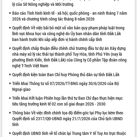
lý của Sở Nông nghiệp và Môi trường
VIDEO
Báo cáo Tình hình kinh tế - xã hội, quốc phòng - an ninh tháng 7 năm
2026 và chương trình công tác tháng 8 năm 2026
Loading the player...
Quyết định Về việc bãi bỏ một số văn bản quy phạm pháp luật trong
Khám bệnh, cấp phát thuốc miễn phí
lĩnh vực khoa học và công nghệ do Ủy ban nhân dân tỉnh Đắk Lắk
và tặng quà người dân xã Cư Pui
ban hành trước khi sắp xếp đơn vị hành chính cấp tỉnh
Hội nghị UBND tỉnh Đắk Lắk thường kỳ
Quyết định chấp thuận điều chỉnh chủ trương đầu tư dự án Xây dựng
tháng 7/2026
nhà máy xử lý rác thải tại thành phố Tuy Hòa, tỉnh Phú Yên (nay là
Lễ truy tặng danh hiệu “Bà Mẹ Việt
phường Bình Kiến, tỉnh Đắk Lắk) của Công ty Cổ phần Tập đoàn công
Nam Anh hùng” và trao Huân chương
nghệ T-Tech Việt Nam
Lao động
Quyết định kiện toàn Ban Chỉ huy Phòng thủ dân sự tỉnh Đắk Lắk
ALBUM ẢNH
UBND tỉnh Đắk Lắk triển khai nhiệm
vụ 6 tháng cuối năm 2026
Triển khai Thông tư số 07/2026/TT-BNG ngày 30/6/2026 của Bộ
Ngoại giao
Kỳ họp thứ Hai, Hội đồng nhân dân
tỉnh khóa XI quyết nghị nhiều nội dung
Triển khai Kết luận Phiên họp lần thứ tư Ban Chỉ đạo thực hiện mục
quan trọng
tiêu tăng trưởng kinh tế 02 con số giai đoạn 2026 - 2030
Bí thư Tỉnh ủy Lương Nguyễn Minh
Thông báo Về việc đính chính tọa độ điểm góc tại Phụ lục kèm theo
Triết thăm, tặng quà người có công với
Quyết định số 2317/QĐ-UBND ngày 21/7/2026 của Chủ tịch UBND
cách mạng
tỉnh
Rà soát, hoàn thiện hệ thống thiết chế
Quyết định UBND tỉnh về tổ chức lại Trung tâm Y tế Tuy An trực thuộc
văn hóa, thể thao đáp ứng yêu cầu
LIÊN KẾT WEB