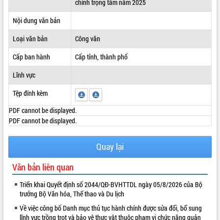
chính trọng tâm năm 2025
ĐIỂM TIN VĂN BẢN
Nội dung văn bản
QUY HOẠCH - KẾ HOẠCH
Loại văn bản
Công văn
Cấp ban hành
Cấp tỉnh, thành phố
Lĩnh vực
Tệp đính kèm
PDF cannot be displayed.
PDF cannot be displayed.
Quay lại
Văn bản liên quan
Triển khai Quyết định số 2044/QĐ-BVHTTDL ngày 05/8/2026 của Bộ
trưởng Bộ Văn hóa, Thể thao và Du lịch
Về việc công bố Danh mục thủ tục hành chính được sửa đổi, bổ sung
lĩnh vực trồng trọt và bảo vệ thực vật thuộc phạm vi chức năng quản