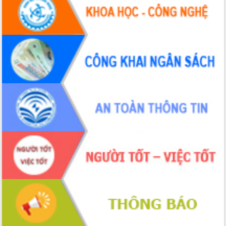
Tháo gỡ những vướng mắc, đẩy mạnh
công tác cải cách thủ tục hành chính
tại Trung tâm Phục vụ hành chính
công tỉnh
Đắk Lắk: Tôn vinh 46 giải pháp tại Hội
thi Sáng tạo Kỹ thuật 2024 - 2025
Đắk Lắk rà soát, điều chỉnh Đề án 190
về phát triển nuôi trồng thủy sản
Phó Chủ tịch UBND tỉnh Đắk Lắk
Trương Công Thái kiểm tra thực địa
Dự án cao tốc Khánh Hòa - Buôn Ma
Thuột
Định vị cà phê Việt Nam như một “di
sản sống” trong dòng chảy toàn cầu
Xây dựng nông thôn mới: Nâng cao đời
sống người dân từ những mô hình thiết
thực
Quyết liệt tháo gỡ vướng mắc, đẩy
nhanh tiến độ các dự án trọng điểm
trong Khu kinh tế Nam Phú Yên