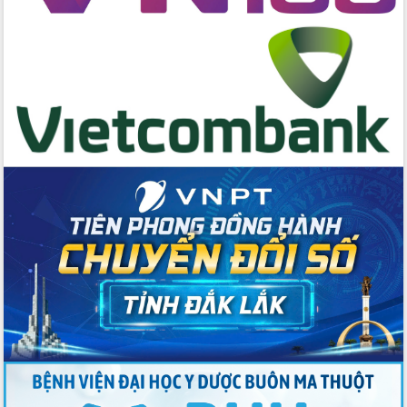
hai con số trong năm 2026
Tổ chức trang trọng Lễ hội Đền thờ
Lương Văn Chánh năm 2026
Phó Bí thư Tỉnh ủy Đắk Lắk Đỗ Hữu
Huy giữ chức Bí thư Đảng ủy Ủy Ban
Nhân dân tỉnh
Bệnh án điện tử thúc đẩy chuyển đổi
số y tế tại Đắk Lắk
Chuyển đổi số thư viện: Mở rộng
không gian tri thức trong thời đại số
Đánh giá, rút kinh nghiệm công tác tổ
chức diễn tập trước ngày bầu cử
Chương trình “Gặp gỡ hữu nghị –
Friendship Meeting New Year 2026”
Bầu cử Quốc hội và HĐND: Cử tri Đắk
Lắk gửi gắm niềm tin, kỳ vọng vào lá
phiếu
Đắk Lắk sẵn sàng các điều kiện cho
Ngày hội bầu cử đại biểu Quốc hội
khóa XVI và HĐND các cấp nhiệm kỳ