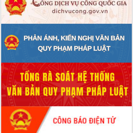
Rà soát, hoàn thiện hệ thống thiết chế
văn hóa, thể thao đáp ứng yêu cầu
phát triển mới
Thường trực HĐND tỉnh Đắk Lắk gặp
mặt Đoàn chuyên gia y tế TP. Hồ Chí
Minh
Lễ truy điệu và an táng hài cốt liệt sĩ
tại Nghĩa trang Liệt sĩ xã Sơn Hòa
Bàn giải pháp tháo gỡ khó khăn trong
xuất khẩu sầu riêng và triển khai quy
định EUDR
Thứ trưởng Bộ Nông nghiệp và Môi
trường Nguyễn Hoàng Hiệp khảo sát
vùng trồng và doanh nghiệp đóng gói
sầu riêng tại Đắk Lắk
Trình diễn nghệ thuật chế biến các
món ăn từ sầu riêng
Đắk Lắk công bố Quy hoạch và xúc
tiến đầu tư tỉnh
Ngành cá ngừ Đắk Lắk chủ động thích