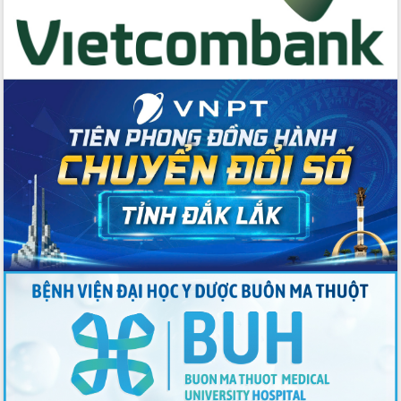
Đẩy mạnh cải cách hành chính, quyết
tâm đạt được mục tiêu tăng trưởng
hai con số trong năm 2026
Tổ chức trang trọng Lễ hội Đền thờ
Lương Văn Chánh năm 2026
Phó Bí thư Tỉnh ủy Đắk Lắk Đỗ Hữu
Huy giữ chức Bí thư Đảng ủy Ủy Ban
Nhân dân tỉnh
Bệnh án điện tử thúc đẩy chuyển đổi
số y tế tại Đắk Lắk
Chuyển đổi số thư viện: Mở rộng
không gian tri thức trong thời đại số
Đánh giá, rút kinh nghiệm công tác tổ
chức diễn tập trước ngày bầu cử
Chương trình “Gặp gỡ hữu nghị –
Friendship Meeting New Year 2026”
Bầu cử Quốc hội và HĐND: Cử tri Đắk
Lắk gửi gắm niềm tin, kỳ vọng vào lá
phiếu
Đắk Lắk sẵn sàng các điều kiện cho