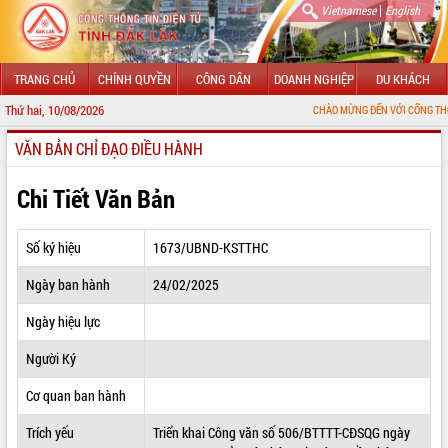
|
Vietnamese
English
TRANG CHỦ
CHÍNH QUYỀN
CÔNG DÂN
DOANH NGHIỆP
DU KHÁCH
Thứ hai, 10/08/2026
CHÀO MỪNG ĐẾN VỚI CỔNG THÔNG TIN ĐIỆN
VĂN BẢN CHỈ ĐẠO ĐIỀU HÀNH
GIỚI THIỆU
LÃNH ĐẠO UBND TỈNH
Chi Tiết Văn Bản
TIN TỨC SỰ KIỆN
Số ký hiệu
1673/UBND-KSTTHC
SỞ, BAN, NGÀNH
Ngày ban hành
24/02/2025
UBND CÁC XÃ, PHƯỜNG
Ngày hiệu lực
THÔNG TIN CHỈ ĐẠO ĐIỀU HÀNH
Người Ký
HỆ THỐNG VĂN BẢN
Cơ quan ban hành
Trích yếu
Triển khai Công văn số 506/BTTTT-CĐSQG ngày
VĂN BẢN HĐND TỈNH