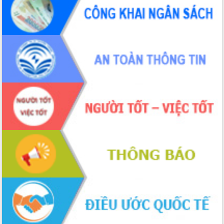
hiện nhiệm vụ quản lý tài sản công
hàng tuần
Tháo gỡ những vướng mắc, đẩy mạnh
công tác cải cách thủ tục hành chính
tại Trung tâm Phục vụ hành chính
công tỉnh
Đắk Lắk: Tôn vinh 46 giải pháp tại Hội
thi Sáng tạo Kỹ thuật 2024 - 2025
Đắk Lắk rà soát, điều chỉnh Đề án 190
về phát triển nuôi trồng thủy sản
Phó Chủ tịch UBND tỉnh Đắk Lắk
Trương Công Thái kiểm tra thực địa
Dự án cao tốc Khánh Hòa - Buôn Ma
Thuột
Định vị cà phê Việt Nam như một “di
sản sống” trong dòng chảy toàn cầu
Xây dựng nông thôn mới: Nâng cao đời
sống người dân từ những mô hình thiết
thực
Quyết liệt tháo gỡ vướng mắc, đẩy