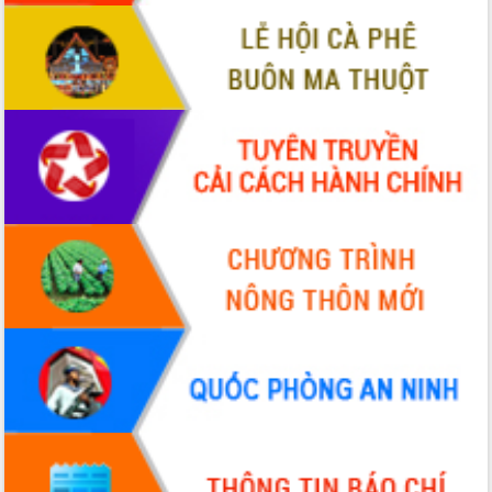
ứng để giữ vững thị trường xuất khẩu
Diễn đàn Kinh tế tư nhân Việt Nam đột
phá cơ chế - Hợp tác công tư
Đề án 06 tạo bước ngoặt đột phá trong
cải cách hành chính tỉnh Đắk Lắk
Kết nối tour, đẩy mạnh chuyển đổi số
để phát triển du lịch Đắk Lắk
Khởi động Dự án Đầu tư xây dựng hạ
tầng kỹ thuật Cụm công nghiệp Tân
Tiến
Gặp mặt các cơ quan báo chí nhân Kỷ
niệm 101 năm Ngày Báo chí Cách
mạng Việt Nam
Đắk Lắk sơ kết 4 năm triển khai thực
hiện Đề án 06 của Chính phủ
Họp báo thông tin về Hội nghị Công bố
Quy hoạch và Xúc tiến đầu tư tỉnh Đắk
Lắk
Khơi thông điểm nghẽn, đẩy nhanh
giải ngân vốn khắc phục thiên tai