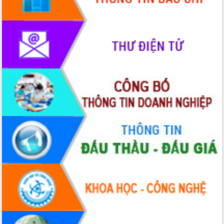
HĐND tỉnh thông qua điều chỉnh Quy
hoạch tỉnh thời kỳ 2021-2030
Hội thảo góp ý hồ sơ điều chỉnh quy
hoạch tỉnh Đắk Lắk thời kỳ 2021-2030,
tầm nhìn đến năm 2050
Nâng cao hiệu quả hoạt động của các
doanh nghiệp nhà nước
Hội nghị triển khai kết nối mạng
truyền số liệu chuyên dùng phục vụ cơ
quan Đảng, Nhà nước
Lễ phát động chuỗi hoạt động chung
tay làm sạch môi trường
Xã Ea Kar bước chuyển mình trong
công tác cải cách hành chính mô hình
mới
UBND tỉnh họp báo định kỳ tháng 4
năm 2026
Hội thảo khoa học “Giải pháp thúc đẩy
phát triển nền kinh tế xanh tại tỉnh
Đắk Lắk”
Tăng cường giám sát, đôn đốc thực