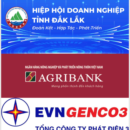
du khách thông qua Hệ thống cơ sở dữ
liệu và Bản đồ số
Tập huấn ứng dụng trí tuệ nhân tạo (AI)
trong thương mại điện tử năm 2026
Đoàn đại biểu Quốc hội tỉnh Đắk Lắk
trao đổi thông tin trước Kỳ họp thứ
nhất, Quốc hội khóa XVI
Quyết liệt cải cách hành chính, khơi
thông nguồn lực phát triển
Nâng cao hiệu lực, hiệu quả HĐND
tỉnh thông qua hiện đại hóa hành chính
Xã Ea Phê gắn cải cách hành chính với
chuyển đổi số
Phó Chủ tịch Thường trực UBND tỉnh
Hồ Thị Nguyên Thảo làm việc tại Trung
tâm Phục vụ hành chính công xã Ea
Phê
Xây dựng nền hành chính số đồng
hành cùng nông dân dân, doanh nghiệp
Giai đoạn 2026-2030, Đắk Lắk phấn