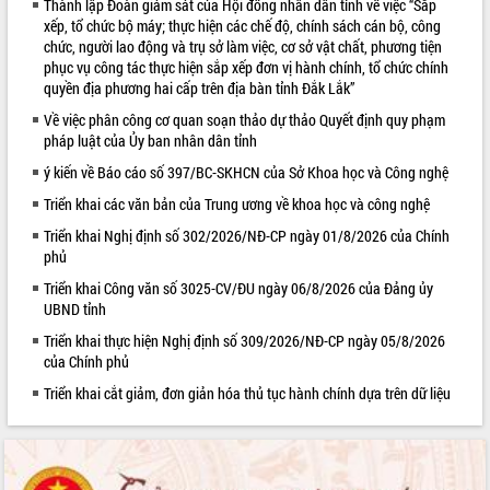
Thành lập Đoàn giám sát của Hội đồng nhân dân tỉnh về việc “Sắp
xếp, tổ chức bộ máy; thực hiện các chế độ, chính sách cán bộ, công
VIDEO
chức, người lao động và trụ sở làm việc, cơ sở vật chất, phương tiện
phục vụ công tác thực hiện sắp xếp đơn vị hành chính, tổ chức chính
Loading the player...
quyền địa phương hai cấp trên địa bàn tỉnh Đắk Lắk”
Trailer Lễ hội Sầu riêng Đắk Lắk năm
Về việc phân công cơ quan soạn thảo dự thảo Quyết định quy phạm
2026
pháp luật của Ủy ban nhân dân tỉnh
Khám bệnh, cấp phát thuốc miễn phí
ý kiến về Báo cáo số 397/BC-SKHCN của Sở Khoa học và Công nghệ
và tặng quà người dân xã Cư Pui
Hội nghị UBND tỉnh Đắk Lắk thường kỳ
Triển khai các văn bản của Trung ương về khoa học và công nghệ
tháng 7/2026
Triển khai Nghị định số 302/2026/NĐ-CP ngày 01/8/2026 của Chính
Lễ truy tặng danh hiệu “Bà Mẹ Việt
phủ
ALBUM ẢNH
Nam Anh hùng” và trao Huân chương
Triển khai Công văn số 3025-CV/ĐU ngày 06/8/2026 của Đảng ủy
Lao động
UBND tỉnh
UBND tỉnh Đắk Lắk triển khai nhiệm
Triển khai thực hiện Nghị định số 309/2026/NĐ-CP ngày 05/8/2026
vụ 6 tháng cuối năm 2026
của Chính phủ
Kỳ họp thứ Hai, Hội đồng nhân dân
Triển khai cắt giảm, đơn giản hóa thủ tục hành chính dựa trên dữ liệu
tỉnh khóa XI quyết nghị nhiều nội dung
quan trọng
Bí thư Tỉnh ủy Lương Nguyễn Minh
Triết thăm, tặng quà người có công với
cách mạng
LIÊN KẾT WEB