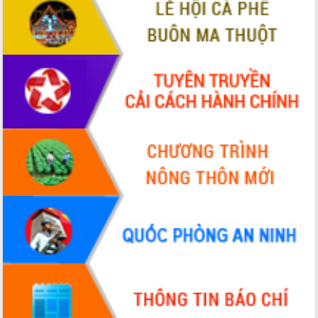
VIDEO
Không có file video nào để phát.
ALBUM ẢNH
LIÊN KẾT WEB