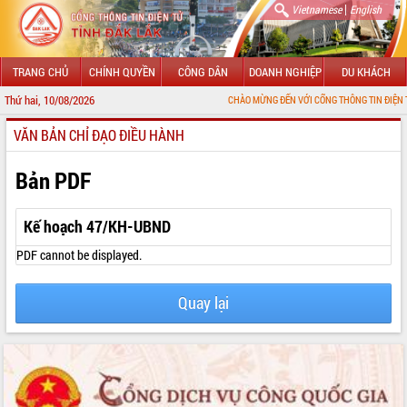
|
Vietnamese
English
TRANG CHỦ
CHÍNH QUYỀN
CÔNG DÂN
DOANH NGHIỆP
DU KHÁCH
Thứ hai, 10/08/2026
CHÀO MỪNG ĐẾN VỚI CỔNG THÔNG TIN ĐIỆN TỬ TỈNH ĐẮK
VĂN BẢN CHỈ ĐẠO ĐIỀU HÀNH
GIỚI THIỆU
LÃNH ĐẠO UBND TỈNH
Bản PDF
TIN TỨC SỰ KIỆN
Kế hoạch 47/KH-UBND
SỞ, BAN, NGÀNH
PDF cannot be displayed.
UBND CÁC XÃ, PHƯỜNG
Quay lại
THÔNG TIN CHỈ ĐẠO ĐIỀU HÀNH
HỆ THỐNG VĂN BẢN
VĂN BẢN HĐND TỈNH