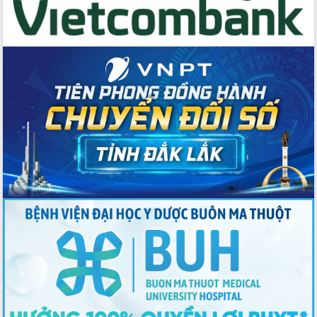
Thứ trưởng Bộ Y tế làm việc với tỉnh
Đắk Lắk về phát triển nhân lực y tế
cho trạm y tế cấp xã
Du lịch Đắk Lắk nâng tầm trải nghiệm
du khách thông qua Hệ thống cơ sở dữ
liệu và Bản đồ số
Tập huấn ứng dụng trí tuệ nhân tạo (AI)
trong thương mại điện tử năm 2026
Đoàn đại biểu Quốc hội tỉnh Đắk Lắk
trao đổi thông tin trước Kỳ họp thứ
nhất, Quốc hội khóa XVI
Quyết liệt cải cách hành chính, khơi
thông nguồn lực phát triển
Nâng cao hiệu lực, hiệu quả HĐND
tỉnh thông qua hiện đại hóa hành chính
Xã Ea Phê gắn cải cách hành chính với
chuyển đổi số
Phó Chủ tịch Thường trực UBND tỉnh
Hồ Thị Nguyên Thảo làm việc tại Trung
tâm Phục vụ hành chính công xã Ea
Phê