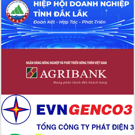
Hội thảo khoa học “Giải pháp thúc đẩy
phát triển nền kinh tế xanh tại tỉnh
Đắk Lắk”
Tăng cường giám sát, đôn đốc thực
hiện nhiệm vụ quản lý tài sản công
hàng tuần
Tháo gỡ những vướng mắc, đẩy mạnh
công tác cải cách thủ tục hành chính
tại Trung tâm Phục vụ hành chính
công tỉnh
Đắk Lắk: Tôn vinh 46 giải pháp tại Hội
thi Sáng tạo Kỹ thuật 2024 - 2025
Đắk Lắk rà soát, điều chỉnh Đề án 190
về phát triển nuôi trồng thủy sản
Phó Chủ tịch UBND tỉnh Đắk Lắk
Trương Công Thái kiểm tra thực địa
Dự án cao tốc Khánh Hòa - Buôn Ma
Thuột
Định vị cà phê Việt Nam như một “di
sản sống” trong dòng chảy toàn cầu