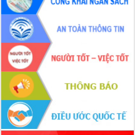
món ăn từ sầu riêng
Đắk Lắk công bố Quy hoạch và xúc
tiến đầu tư tỉnh
Ngành cá ngừ Đắk Lắk chủ động thích
ứng để giữ vững thị trường xuất khẩu
Diễn đàn Kinh tế tư nhân Việt Nam đột
phá cơ chế - Hợp tác công tư
Đề án 06 tạo bước ngoặt đột phá trong
cải cách hành chính tỉnh Đắk Lắk
Kết nối tour, đẩy mạnh chuyển đổi số
để phát triển du lịch Đắk Lắk
Khởi động Dự án Đầu tư xây dựng hạ
tầng kỹ thuật Cụm công nghiệp Tân
Tiến
Gặp mặt các cơ quan báo chí nhân Kỷ
niệm 101 năm Ngày Báo chí Cách
mạng Việt Nam
Đắk Lắk sơ kết 4 năm triển khai thực
hiện Đề án 06 của Chính phủ
Họp báo thông tin về Hội nghị Công bố