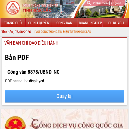
|
Vietnamese
English
TRANG CHỦ
CHÍNH QUYỀN
CÔNG DÂN
DOANH NGHIỆP
DU KHÁCH
Thứ sáu, 07/08/2026
CHÀO MỪNG ĐẾN VỚI CỔNG THÔNG TIN ĐIỆN TỬ TỈNH ĐẮK LẮK
VĂN BẢN CHỈ ĐẠO ĐIỀU HÀNH
GIỚI THIỆU
LÃNH ĐẠO UBND TỈNH
Bản PDF
TIN TỨC SỰ KIỆN
Công văn 8878/UBND-NC
SỞ, BAN, NGÀNH
PDF cannot be displayed.
UBND CÁC XÃ, PHƯỜNG
Quay lại
THÔNG TIN CHỈ ĐẠO ĐIỀU HÀNH
HỆ THỐNG VĂN BẢN
VĂN BẢN HĐND TỈNH