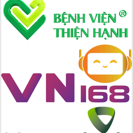
Xây dựng nông thôn mới: Nâng cao đời
sống người dân từ những mô hình thiết
thực
Quyết liệt tháo gỡ vướng mắc, đẩy
nhanh tiến độ các dự án trọng điểm
trong Khu kinh tế Nam Phú Yên
Hòn Yến phát triển du lịch gắn với bảo
tồn biển
Lấy ý kiến điều chỉnh Quy hoạch tỉnh
Đắk Lắk thời kỳ 2021-2030, tầm nhìn
đến năm 2050
Phát động chiến dịch 30 ngày đêm
giải phóng mặt bằng Tuyến đường bộ
ven biển
Đắk Lắk nỗ lực thúc đẩy tăng trưởng
kinh tế từ 10% trở lên trong Quý
II/2026
Đắk Lắk ký kết thỏa thuận hợp tác về
chuyển đổi số giai đoạn 2026 – 2030
với Tập đoàn Bưu chính Viễn thông
Việt Nam