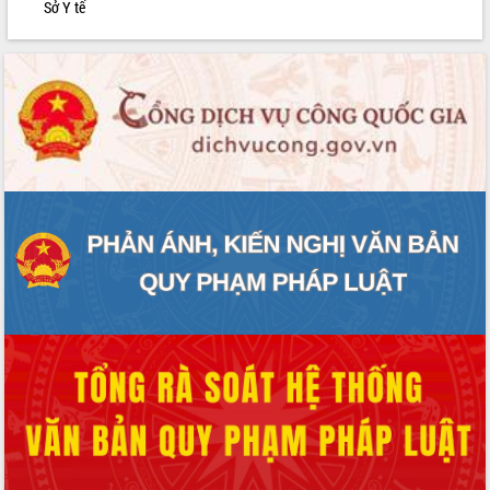
Sở Y tế
phát triển mới
Thường trực HĐND tỉnh Đắk Lắk gặp
mặt Đoàn chuyên gia y tế TP. Hồ Chí
Minh
Lễ truy điệu và an táng hài cốt liệt sĩ
tại Nghĩa trang Liệt sĩ xã Sơn Hòa
Bàn giải pháp tháo gỡ khó khăn trong
xuất khẩu sầu riêng và triển khai quy
định EUDR
Thứ trưởng Bộ Nông nghiệp và Môi
trường Nguyễn Hoàng Hiệp khảo sát
vùng trồng và doanh nghiệp đóng gói
sầu riêng tại Đắk Lắk
Trình diễn nghệ thuật chế biến các
món ăn từ sầu riêng
Đắk Lắk công bố Quy hoạch và xúc
tiến đầu tư tỉnh
Ngành cá ngừ Đắk Lắk chủ động thích
ứng để giữ vững thị trường xuất khẩu
Diễn đàn Kinh tế tư nhân Việt Nam đột