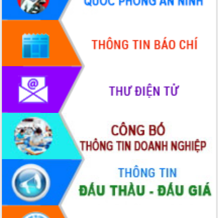
Hội thảo góp ý hồ sơ điều chỉnh quy
hoạch tỉnh Đắk Lắk thời kỳ 2021-2030,
tầm nhìn đến năm 2050
Nâng cao hiệu quả hoạt động của các
doanh nghiệp nhà nước
Hội nghị triển khai kết nối mạng
truyền số liệu chuyên dùng phục vụ cơ
quan Đảng, Nhà nước
Lễ phát động chuỗi hoạt động chung
tay làm sạch môi trường
Xã Ea Kar bước chuyển mình trong
công tác cải cách hành chính mô hình
mới
UBND tỉnh họp báo định kỳ tháng 4
năm 2026
Hội thảo khoa học “Giải pháp thúc đẩy
phát triển nền kinh tế xanh tại tỉnh
Đắk Lắk”
Tăng cường giám sát, đôn đốc thực
hiện nhiệm vụ quản lý tài sản công
hàng tuần