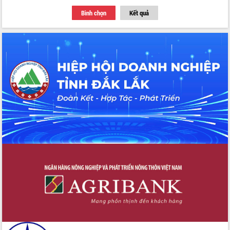
Tập huấn ứng dụng trí tuệ nhân tạo (AI)
Bình chọn
Kết quả
trong thương mại điện tử năm 2026
Đoàn đại biểu Quốc hội tỉnh Đắk Lắk
trao đổi thông tin trước Kỳ họp thứ
nhất, Quốc hội khóa XVI
Quyết liệt cải cách hành chính, khơi
thông nguồn lực phát triển
Nâng cao hiệu lực, hiệu quả HĐND
tỉnh thông qua hiện đại hóa hành chính
Xã Ea Phê gắn cải cách hành chính với
chuyển đổi số
Phó Chủ tịch Thường trực UBND tỉnh
Hồ Thị Nguyên Thảo làm việc tại Trung
tâm Phục vụ hành chính công xã Ea
Phê
Xây dựng nền hành chính số đồng
hành cùng nông dân dân, doanh nghiệp
Giai đoạn 2026-2030, Đắk Lắk phấn
đấu có 77% xã đạt chuẩn nông thôn
mới