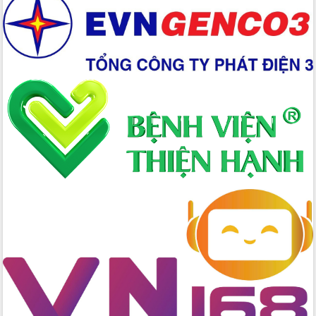
Chuyển đổi số 'mở đường' cho nông
nghiệp Đắk Lắk tăng trưởng bứt phá
Triển khai đồng bộ đo đạc, lập hồ sơ
địa chính, hoàn thiện cơ sở dữ liệu đất
đai
Ứng dụng sinh trắc học - Bước tiến
trong hành trình chuyển đổi số tại Đắk
Lắk
Đắk Lắk nâng cao hiệu quả công tác
Đảng từ Sổ tay đảng viên điện tử
Đắk Lắk đẩy mạnh nuôi biển công
nghệ, hướng tới phát triển thủy sản
bền vững
Tập huấn nâng cao năng lực triển khai
chuyển đổi số cho cán bộ, công chức
cấp xã
Đắk Lắk phát động hưởng ứng Ngày
Quyền của người tiêu dùng Việt Nam
2026
Đẩy mạnh cải cách hành chính, quyết
tâm đạt được mục tiêu tăng trưởng