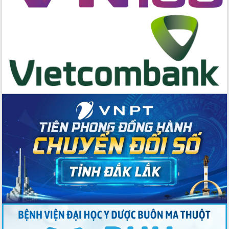
hai con số trong năm 2026
Tổ chức trang trọng Lễ hội Đền thờ
Lương Văn Chánh năm 2026
Phó Bí thư Tỉnh ủy Đắk Lắk Đỗ Hữu
Huy giữ chức Bí thư Đảng ủy Ủy Ban
Nhân dân tỉnh
Bệnh án điện tử thúc đẩy chuyển đổi
số y tế tại Đắk Lắk
Chuyển đổi số thư viện: Mở rộng
không gian tri thức trong thời đại số
Đánh giá, rút kinh nghiệm công tác tổ
chức diễn tập trước ngày bầu cử
Chương trình “Gặp gỡ hữu nghị –
Friendship Meeting New Year 2026”
Bầu cử Quốc hội và HĐND: Cử tri Đắk
Lắk gửi gắm niềm tin, kỳ vọng vào lá
phiếu
Đắk Lắk sẵn sàng các điều kiện cho
Ngày hội bầu cử đại biểu Quốc hội
khóa XVI và HĐND các cấp nhiệm kỳ