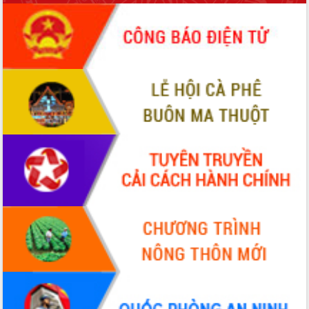
phá cơ chế - Hợp tác công tư
Đề án 06 tạo bước ngoặt đột phá trong
cải cách hành chính tỉnh Đắk Lắk
Kết nối tour, đẩy mạnh chuyển đổi số
để phát triển du lịch Đắk Lắk
Khởi động Dự án Đầu tư xây dựng hạ
tầng kỹ thuật Cụm công nghiệp Tân
Tiến
Gặp mặt các cơ quan báo chí nhân Kỷ
niệm 101 năm Ngày Báo chí Cách
mạng Việt Nam
Đắk Lắk sơ kết 4 năm triển khai thực
hiện Đề án 06 của Chính phủ
Họp báo thông tin về Hội nghị Công bố
Quy hoạch và Xúc tiến đầu tư tỉnh Đắk
Lắk
Khơi thông điểm nghẽn, đẩy nhanh
giải ngân vốn khắc phục thiên tai
HĐND tỉnh thông qua điều chỉnh Quy
hoạch tỉnh thời kỳ 2021-2030