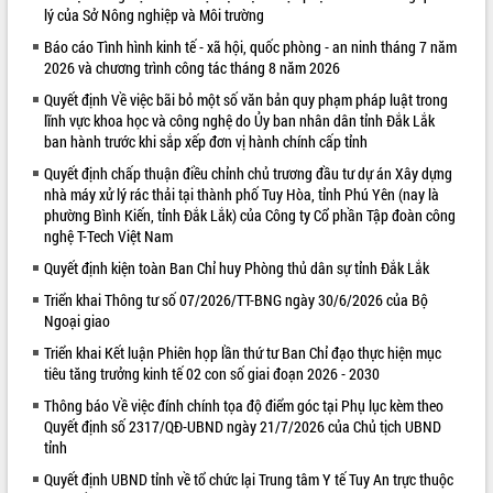
lý của Sở Nông nghiệp và Môi trường
VIDEO
Báo cáo Tình hình kinh tế - xã hội, quốc phòng - an ninh tháng 7 năm
2026 và chương trình công tác tháng 8 năm 2026
Loading the player...
Quyết định Về việc bãi bỏ một số văn bản quy phạm pháp luật trong
Khám bệnh, cấp phát thuốc miễn phí
lĩnh vực khoa học và công nghệ do Ủy ban nhân dân tỉnh Đắk Lắk
và tặng quà người dân xã Cư Pui
ban hành trước khi sắp xếp đơn vị hành chính cấp tỉnh
Hội nghị UBND tỉnh Đắk Lắk thường kỳ
Quyết định chấp thuận điều chỉnh chủ trương đầu tư dự án Xây dựng
tháng 7/2026
nhà máy xử lý rác thải tại thành phố Tuy Hòa, tỉnh Phú Yên (nay là
Lễ truy tặng danh hiệu “Bà Mẹ Việt
phường Bình Kiến, tỉnh Đắk Lắk) của Công ty Cổ phần Tập đoàn công
Nam Anh hùng” và trao Huân chương
nghệ T-Tech Việt Nam
Lao động
Quyết định kiện toàn Ban Chỉ huy Phòng thủ dân sự tỉnh Đắk Lắk
ALBUM ẢNH
UBND tỉnh Đắk Lắk triển khai nhiệm
vụ 6 tháng cuối năm 2026
Triển khai Thông tư số 07/2026/TT-BNG ngày 30/6/2026 của Bộ
Ngoại giao
Kỳ họp thứ Hai, Hội đồng nhân dân
tỉnh khóa XI quyết nghị nhiều nội dung
Triển khai Kết luận Phiên họp lần thứ tư Ban Chỉ đạo thực hiện mục
quan trọng
tiêu tăng trưởng kinh tế 02 con số giai đoạn 2026 - 2030
Bí thư Tỉnh ủy Lương Nguyễn Minh
Thông báo Về việc đính chính tọa độ điểm góc tại Phụ lục kèm theo
Triết thăm, tặng quà người có công với
Quyết định số 2317/QĐ-UBND ngày 21/7/2026 của Chủ tịch UBND
cách mạng
tỉnh
Rà soát, hoàn thiện hệ thống thiết chế
Quyết định UBND tỉnh về tổ chức lại Trung tâm Y tế Tuy An trực thuộc
văn hóa, thể thao đáp ứng yêu cầu
LIÊN KẾT WEB