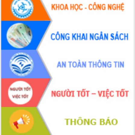
Tháo gỡ những vướng mắc, đẩy mạnh
công tác cải cách thủ tục hành chính
tại Trung tâm Phục vụ hành chính
công tỉnh
Đắk Lắk: Tôn vinh 46 giải pháp tại Hội
thi Sáng tạo Kỹ thuật 2024 - 2025
Đắk Lắk rà soát, điều chỉnh Đề án 190
về phát triển nuôi trồng thủy sản
Phó Chủ tịch UBND tỉnh Đắk Lắk
Trương Công Thái kiểm tra thực địa
Dự án cao tốc Khánh Hòa - Buôn Ma
Thuột
Định vị cà phê Việt Nam như một “di
sản sống” trong dòng chảy toàn cầu
Xây dựng nông thôn mới: Nâng cao đời
sống người dân từ những mô hình thiết
thực
Quyết liệt tháo gỡ vướng mắc, đẩy
nhanh tiến độ các dự án trọng điểm
trong Khu kinh tế Nam Phú Yên