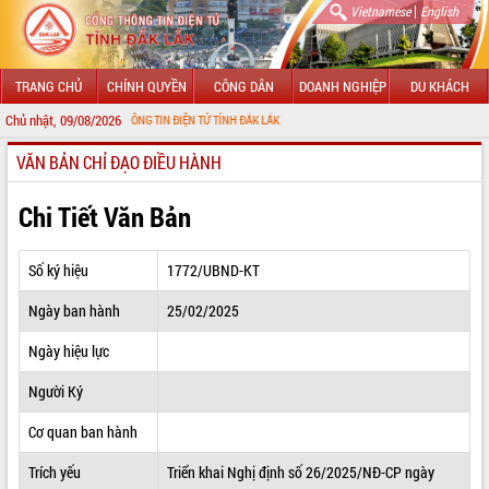
|
Vietnamese
English
TRANG CHỦ
CHÍNH QUYỀN
CÔNG DÂN
DOANH NGHIỆP
DU KHÁCH
Chủ nhật, 09/08/2026
VỚI CỔNG THÔNG TIN ĐIỆN TỬ TỈNH ĐẮK LẮK
VĂN BẢN CHỈ ĐẠO ĐIỀU HÀNH
GIỚI THIỆU
LÃNH ĐẠO UBND TỈNH
Chi Tiết Văn Bản
TIN TỨC SỰ KIỆN
Số ký hiệu
1772/UBND-KT
SỞ, BAN, NGÀNH
Ngày ban hành
25/02/2025
UBND CÁC XÃ, PHƯỜNG
Ngày hiệu lực
THÔNG TIN CHỈ ĐẠO ĐIỀU HÀNH
Người Ký
HỆ THỐNG VĂN BẢN
Cơ quan ban hành
Trích yếu
Triển khai Nghị định số 26/2025/NĐ-CP ngày
VĂN BẢN HĐND TỈNH