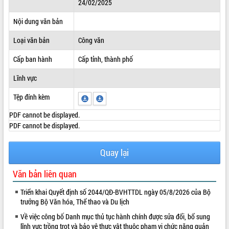
24/02/2025
ĐIỂM TIN VĂN BẢN
Nội dung văn bản
QUY HOẠCH - KẾ HOẠCH
Loại văn bản
Công văn
Cấp ban hành
Cấp tỉnh, thành phố
Lĩnh vực
Tệp đính kèm
PDF cannot be displayed.
PDF cannot be displayed.
Quay lại
Văn bản liên quan
Triển khai Quyết định số 2044/QĐ-BVHTTDL ngày 05/8/2026 của Bộ
trưởng Bộ Văn hóa, Thể thao và Du lịch
Về việc công bố Danh mục thủ tục hành chính được sửa đổi, bổ sung
lĩnh vực trồng trọt và bảo vệ thực vật thuộc phạm vi chức năng quản