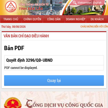
|
Vietnamese
English
TRANG CHỦ
CHÍNH QUYỀN
CÔNG DÂN
DOANH NGHIỆP
DU KHÁCH
Thứ bảy, 08/08/2026
CHÀO MỪNG ĐẾN VỚI CỔNG THÔNG TIN
VĂN BẢN CHỈ ĐẠO ĐIỀU HÀNH
GIỚI THIỆU
LÃNH ĐẠO UBND TỈNH
Bản PDF
TIN TỨC SỰ KIỆN
Quyết định 3296/QĐ-UBND
SỞ, BAN, NGÀNH
PDF cannot be displayed.
UBND CÁC XÃ, PHƯỜNG
Quay lại
THÔNG TIN CHỈ ĐẠO ĐIỀU HÀNH
HỆ THỐNG VĂN BẢN
VĂN BẢN HĐND TỈNH