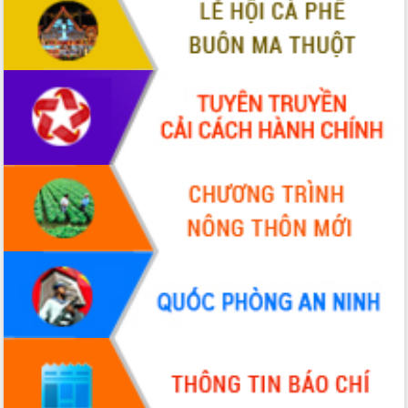
VIDEO
Không có file video nào để phát.
ALBUM ẢNH
LIÊN KẾT WEB