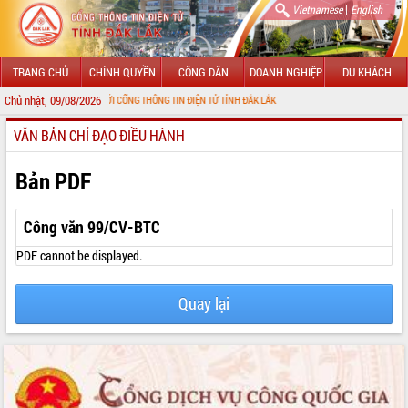
|
Vietnamese
English
TRANG CHỦ
CHÍNH QUYỀN
CÔNG DÂN
DOANH NGHIỆP
DU KHÁCH
Chủ nhật, 09/08/2026
O MỪNG ĐẾN VỚI CỔNG THÔNG TIN ĐIỆN TỬ TỈNH ĐẮK LẮK
VĂN BẢN CHỈ ĐẠO ĐIỀU HÀNH
GIỚI THIỆU
LÃNH ĐẠO UBND TỈNH
Bản PDF
TIN TỨC SỰ KIỆN
Công văn 99/CV-BTC
SỞ, BAN, NGÀNH
PDF cannot be displayed.
UBND CÁC XÃ, PHƯỜNG
Quay lại
THÔNG TIN CHỈ ĐẠO ĐIỀU HÀNH
HỆ THỐNG VĂN BẢN
VĂN BẢN HĐND TỈNH