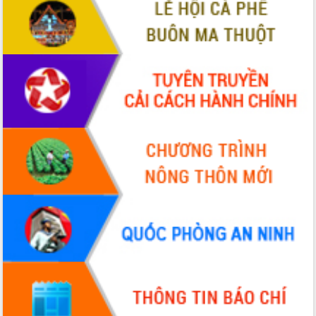
VIDEO
Không có file video nào để phát.
ALBUM ẢNH
LIÊN KẾT WEB