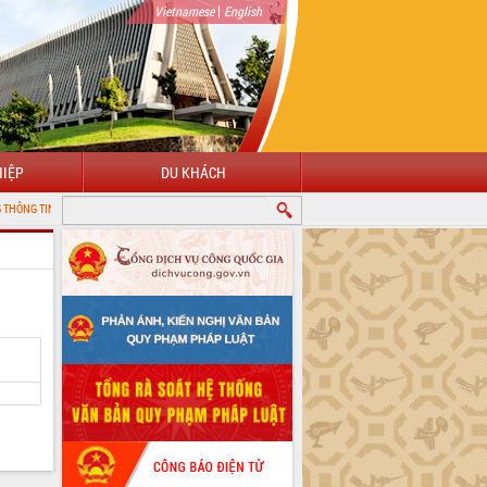
|
Vietnamese
English
IỆP
DU KHÁCH
IỆN TỬ TỈNH ĐẮK LẮK