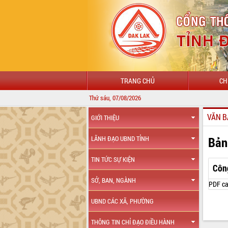
TRANG CHỦ
CH
Thứ sáu, 07/08/2026
VĂN B
GIỚI THIỆU
Bản
LÃNH ĐẠO UBND TỈNH
TIN TỨC SỰ KIỆN
Côn
SỞ, BAN, NGÀNH
PDF ca
UBND CÁC XÃ, PHƯỜNG
THÔNG TIN CHỈ ĐẠO ĐIỀU HÀNH