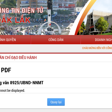
ÍNH QUYỀN
CÔNG DÂN
DOANH NGH
CHÀO MỪNG ĐẾN VỚI CỔNG THÔNG TIN Đ
ẢN CHỈ ĐẠO ĐIỀU HÀNH
 PDF
g văn 8925/UBND-NNMT
nnot be displayed.
Quay lại