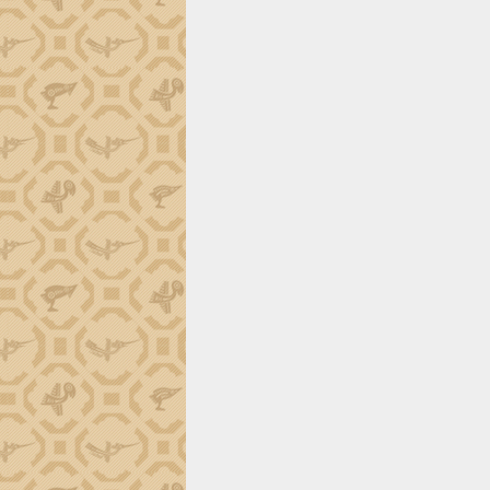
tiến đầu tư tỉnh
Ngành cá ngừ Đắk Lắk chủ động thích
ứng để giữ vững thị trường xuất khẩu
Diễn đàn Kinh tế tư nhân Việt Nam đột
phá cơ chế - Hợp tác công tư
Đề án 06 tạo bước ngoặt đột phá trong
cải cách hành chính tỉnh Đắk Lắk
Kết nối tour, đẩy mạnh chuyển đổi số
để phát triển du lịch Đắk Lắk
Khởi động Dự án Đầu tư xây dựng hạ
tầng kỹ thuật Cụm công nghiệp Tân
Tiến
Gặp mặt các cơ quan báo chí nhân Kỷ
niệm 101 năm Ngày Báo chí Cách
mạng Việt Nam
Đắk Lắk sơ kết 4 năm triển khai thực
hiện Đề án 06 của Chính phủ
Họp báo thông tin về Hội nghị Công bố
Quy hoạch và Xúc tiến đầu tư tỉnh Đắk
Lắk