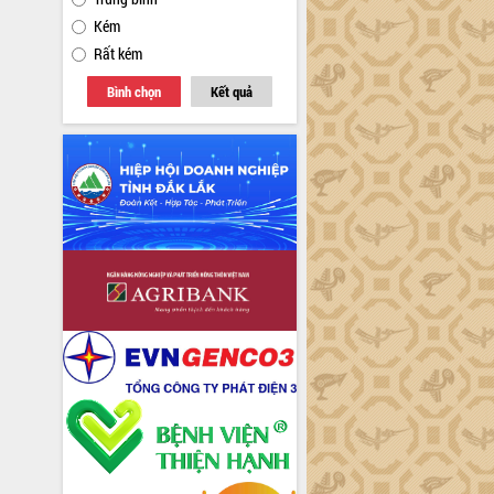
Kém
Rất kém
Bình chọn
Kết quả