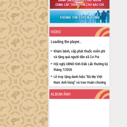
VIDEO
Loading the player...
Khám bệnh, cấp phát thuốc miễn phí
và tặng quà người dân xã Cư Pui
Hội nghị UBND tỉnh Đắk Lắk thường kỳ
tháng 7/2026
Lễ truy tặng danh hiệu “Bà Mẹ Việt
Nam Anh hùng” và trao Huân chương
Lao động
ALBUM ẢNH
UBND tỉnh Đắk Lắk triển khai nhiệm
vụ 6 tháng cuối năm 2026
Kỳ họp thứ Hai, Hội đồng nhân dân
tỉnh khóa XI quyết nghị nhiều nội dung
quan trọng
Bí thư Tỉnh ủy Lương Nguyễn Minh