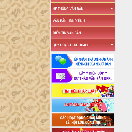
HỆ THỐNG VĂN BẢN
VĂN BẢN HĐND TỈNH
ĐIỂM TIN VĂN BẢN
QUY HOẠCH - KẾ HOẠCH