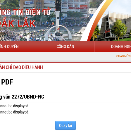
ÍNH QUYỀN
CÔNG DÂN
DOANH NGH
CHÀO MỪNG ĐẾN VỚI CỔNG
ẢN CHỈ ĐẠO ĐIỀU HÀNH
 PDF
g văn 2272/UBND-NC
nnot be displayed.
nnot be displayed.
Quay lại