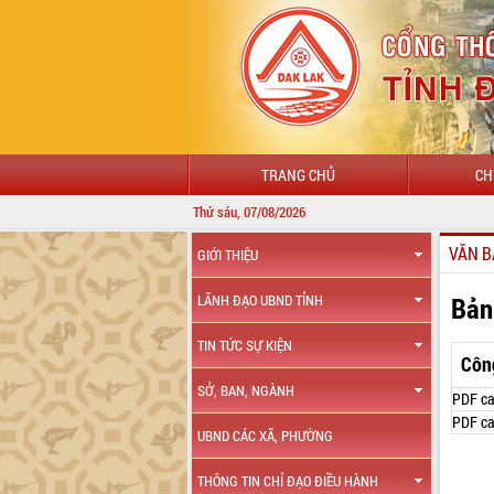
TRANG CHỦ
CH
Thứ sáu, 07/08/2026
VĂN B
GIỚI THIỆU
Bản
LÃNH ĐẠO UBND TỈNH
TIN TỨC SỰ KIỆN
Côn
SỞ, BAN, NGÀNH
PDF ca
PDF ca
UBND CÁC XÃ, PHƯỜNG
THÔNG TIN CHỈ ĐẠO ĐIỀU HÀNH