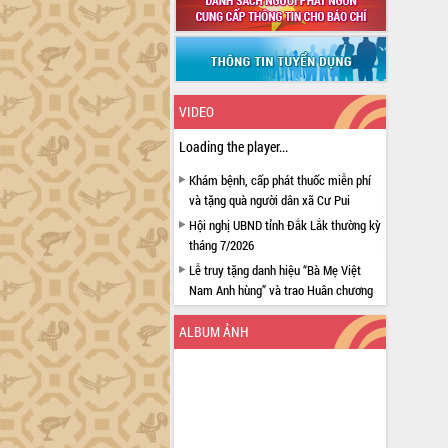
VIDEO
Loading the player...
Khám bệnh, cấp phát thuốc miễn phí
và tặng quà người dân xã Cư Pui
Hội nghị UBND tỉnh Đắk Lắk thường kỳ
tháng 7/2026
Lễ truy tặng danh hiệu “Bà Mẹ Việt
Nam Anh hùng” và trao Huân chương
Lao động
ALBUM ẢNH
UBND tỉnh Đắk Lắk triển khai nhiệm
vụ 6 tháng cuối năm 2026
Kỳ họp thứ Hai, Hội đồng nhân dân
tỉnh khóa XI quyết nghị nhiều nội dung
quan trọng
Bí thư Tỉnh ủy Lương Nguyễn Minh