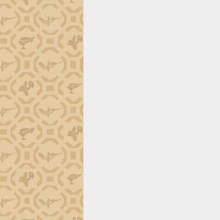
tiến đầu tư tỉnh
Ngành cá ngừ Đắk Lắk chủ động thích
ứng để giữ vững thị trường xuất khẩu
Diễn đàn Kinh tế tư nhân Việt Nam đột
phá cơ chế - Hợp tác công tư
Đề án 06 tạo bước ngoặt đột phá trong
cải cách hành chính tỉnh Đắk Lắk
Kết nối tour, đẩy mạnh chuyển đổi số
để phát triển du lịch Đắk Lắk
Khởi động Dự án Đầu tư xây dựng hạ
tầng kỹ thuật Cụm công nghiệp Tân
Tiến
Gặp mặt các cơ quan báo chí nhân Kỷ
niệm 101 năm Ngày Báo chí Cách
mạng Việt Nam
Đắk Lắk sơ kết 4 năm triển khai thực
hiện Đề án 06 của Chính phủ
Họp báo thông tin về Hội nghị Công bố
Quy hoạch và Xúc tiến đầu tư tỉnh Đắk
Lắk