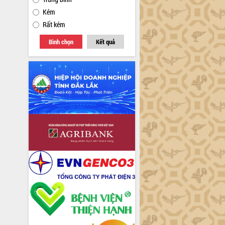
Kém
Rất kém
Bình chọn
Kết quả