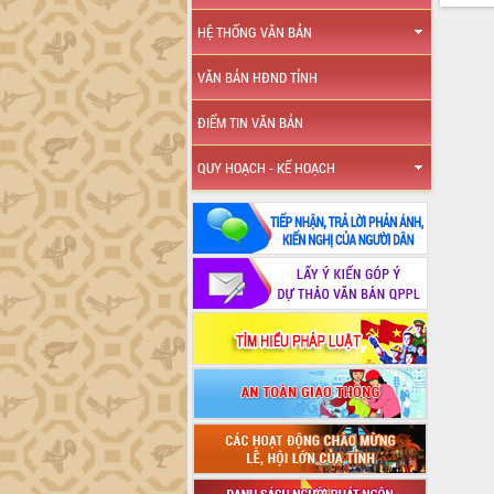
HỆ THỐNG VĂN BẢN
VĂN BẢN HĐND TỈNH
ĐIỂM TIN VĂN BẢN
QUY HOẠCH - KẾ HOẠCH