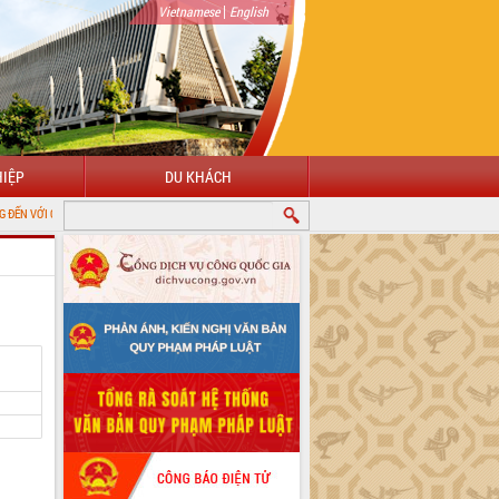
|
Vietnamese
English
IỆP
DU KHÁCH
 THÔNG TIN ĐIỆN TỬ TỈNH ĐẮK LẮK