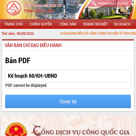
|
Vietnamese
English
TRANG CHỦ
CHÍNH QUYỀN
CÔNG DÂN
DOANH NGHIỆP
DU KHÁCH
Thứ năm, 06/08/2026
CHÀO MỪNG ĐẾN VỚI CỔNG THÔNG TIN ĐIỆN TỬ TỈNH ĐẮK LẮK
VĂN BẢN CHỈ ĐẠO ĐIỀU HÀNH
GIỚI THIỆU
LÃNH ĐẠO UBND TỈNH
Bản PDF
TIN TỨC SỰ KIỆN
Kế hoạch 60/KH-UBND
SỞ, BAN, NGÀNH
PDF cannot be displayed.
UBND CÁC XÃ, PHƯỜNG
Quay lại
THÔNG TIN CHỈ ĐẠO ĐIỀU HÀNH
HỆ THỐNG VĂN BẢN
VĂN BẢN HĐND TỈNH