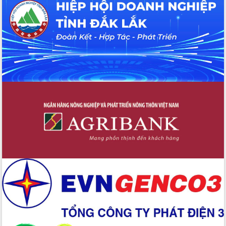
hiện nhiệm vụ quản lý tài sản công
hàng tuần
Tháo gỡ những vướng mắc, đẩy mạnh
công tác cải cách thủ tục hành chính
tại Trung tâm Phục vụ hành chính
công tỉnh
Đắk Lắk: Tôn vinh 46 giải pháp tại Hội
thi Sáng tạo Kỹ thuật 2024 - 2025
Đắk Lắk rà soát, điều chỉnh Đề án 190
về phát triển nuôi trồng thủy sản
Phó Chủ tịch UBND tỉnh Đắk Lắk
Trương Công Thái kiểm tra thực địa
Dự án cao tốc Khánh Hòa - Buôn Ma
Thuột
Định vị cà phê Việt Nam như một “di
sản sống” trong dòng chảy toàn cầu
Xây dựng nông thôn mới: Nâng cao đời
sống người dân từ những mô hình thiết
thực
Quyết liệt tháo gỡ vướng mắc, đẩy