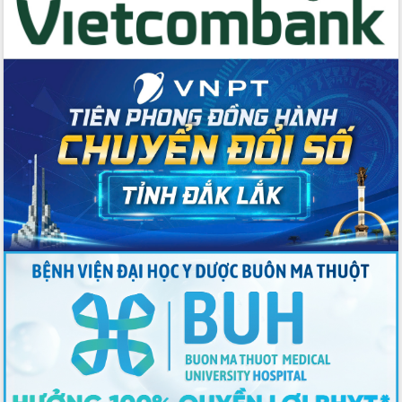
du khách thông qua Hệ thống cơ sở dữ
liệu và Bản đồ số
Tập huấn ứng dụng trí tuệ nhân tạo (AI)
trong thương mại điện tử năm 2026
Đoàn đại biểu Quốc hội tỉnh Đắk Lắk
trao đổi thông tin trước Kỳ họp thứ
nhất, Quốc hội khóa XVI
Quyết liệt cải cách hành chính, khơi
thông nguồn lực phát triển
Nâng cao hiệu lực, hiệu quả HĐND
tỉnh thông qua hiện đại hóa hành chính
Xã Ea Phê gắn cải cách hành chính với
chuyển đổi số
Phó Chủ tịch Thường trực UBND tỉnh
Hồ Thị Nguyên Thảo làm việc tại Trung
tâm Phục vụ hành chính công xã Ea
Phê
Xây dựng nền hành chính số đồng
hành cùng nông dân dân, doanh nghiệp
Giai đoạn 2026-2030, Đắk Lắk phấn
đấu có 77% xã đạt chuẩn nông thôn