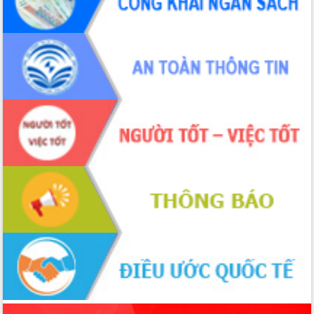
ứng để giữ vững thị trường xuất khẩu
Diễn đàn Kinh tế tư nhân Việt Nam đột
phá cơ chế - Hợp tác công tư
Đề án 06 tạo bước ngoặt đột phá trong
cải cách hành chính tỉnh Đắk Lắk
Kết nối tour, đẩy mạnh chuyển đổi số
để phát triển du lịch Đắk Lắk
Khởi động Dự án Đầu tư xây dựng hạ
tầng kỹ thuật Cụm công nghiệp Tân
Tiến
Gặp mặt các cơ quan báo chí nhân Kỷ
niệm 101 năm Ngày Báo chí Cách
mạng Việt Nam
Đắk Lắk sơ kết 4 năm triển khai thực
hiện Đề án 06 của Chính phủ
Họp báo thông tin về Hội nghị Công bố
Quy hoạch và Xúc tiến đầu tư tỉnh Đắk
Lắk
Khơi thông điểm nghẽn, đẩy nhanh
giải ngân vốn khắc phục thiên tai