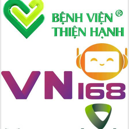
nhanh tiến độ các dự án trọng điểm
trong Khu kinh tế Nam Phú Yên
Hòn Yến phát triển du lịch gắn với bảo
tồn biển
Lấy ý kiến điều chỉnh Quy hoạch tỉnh
Đắk Lắk thời kỳ 2021-2030, tầm nhìn
đến năm 2050
Phát động chiến dịch 30 ngày đêm
giải phóng mặt bằng Tuyến đường bộ
ven biển
Đắk Lắk nỗ lực thúc đẩy tăng trưởng
kinh tế từ 10% trở lên trong Quý
II/2026
Đắk Lắk ký kết thỏa thuận hợp tác về
chuyển đổi số giai đoạn 2026 – 2030
với Tập đoàn Bưu chính Viễn thông
Việt Nam
Thứ trưởng Bộ Y tế làm việc với tỉnh
Đắk Lắk về phát triển nhân lực y tế
cho trạm y tế cấp xã
Du lịch Đắk Lắk nâng tầm trải nghiệm