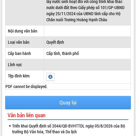
lấy nước sinh hoạt đối với công trình khai thác
nước dưới đất theo Giấy phép số 101/GP-UBND
ĐIỂM TIN VĂN BẢN
ngày 25/11/2024 của UBND tỉnh cấp cho Hộ
Chăn nuôi Trương Hoàng Hạnh Châu
QUY HOẠCH - KẾ HOẠCH
Nội dung văn bản
Loại văn bản
Quyết định
Cấp ban hành
Cấp tỉnh, thành phố
Lĩnh vực
Tệp đính kèm
PDF cannot be displayed.
Quay lại
Văn bản liên quan
Triển khai Quyết định số 2044/QĐ-BVHTTDL ngày 05/8/2026 của Bộ
trưởng Bộ Văn hóa, Thể thao và Du lịch