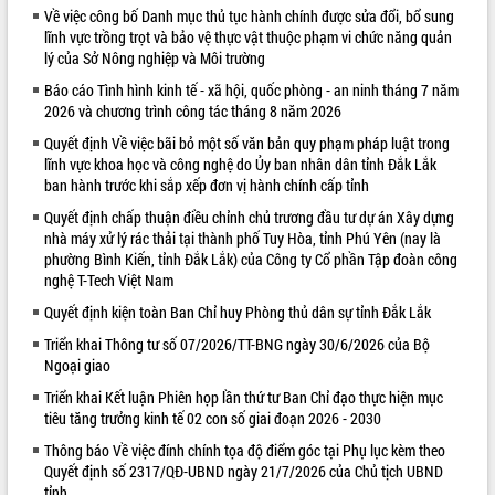
Về việc công bố Danh mục thủ tục hành chính được sửa đổi, bổ sung
VIDEO
lĩnh vực trồng trọt và bảo vệ thực vật thuộc phạm vi chức năng quản
lý của Sở Nông nghiệp và Môi trường
Báo cáo Tình hình kinh tế - xã hội, quốc phòng - an ninh tháng 7 năm
2026 và chương trình công tác tháng 8 năm 2026
Quyết định Về việc bãi bỏ một số văn bản quy phạm pháp luật trong
lĩnh vực khoa học và công nghệ do Ủy ban nhân dân tỉnh Đắk Lắk
ban hành trước khi sắp xếp đơn vị hành chính cấp tỉnh
Quyết định chấp thuận điều chỉnh chủ trương đầu tư dự án Xây dựng
nhà máy xử lý rác thải tại thành phố Tuy Hòa, tỉnh Phú Yên (nay là
Khám bệnh, cấp phát thuốc miễn phí
phường Bình Kiến, tỉnh Đắk Lắk) của Công ty Cổ phần Tập đoàn công
và tặng quà người dân xã Cư Pui
nghệ T-Tech Việt Nam
Hội nghị UBND tỉnh Đắk Lắk thường kỳ
Quyết định kiện toàn Ban Chỉ huy Phòng thủ dân sự tỉnh Đắk Lắk
tháng 7/2026
Triển khai Thông tư số 07/2026/TT-BNG ngày 30/6/2026 của Bộ
Lễ truy tặng danh hiệu “Bà Mẹ Việt
Ngoại giao
Nam Anh hùng” và trao Huân chương
Lao động
Triển khai Kết luận Phiên họp lần thứ tư Ban Chỉ đạo thực hiện mục
ALBUM ẢNH
tiêu tăng trưởng kinh tế 02 con số giai đoạn 2026 - 2030
UBND tỉnh Đắk Lắk triển khai nhiệm
vụ 6 tháng cuối năm 2026
Thông báo Về việc đính chính tọa độ điểm góc tại Phụ lục kèm theo
Kỳ họp thứ Hai, Hội đồng nhân dân
Quyết định số 2317/QĐ-UBND ngày 21/7/2026 của Chủ tịch UBND
tỉnh
tỉnh khóa XI quyết nghị nhiều nội dung