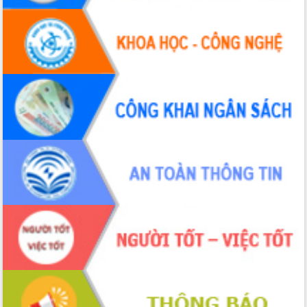
Hội thảo khoa học “Giải pháp thúc đẩy
phát triển nền kinh tế xanh tại tỉnh
Đắk Lắk”
Tăng cường giám sát, đôn đốc thực
hiện nhiệm vụ quản lý tài sản công
hàng tuần
Tháo gỡ những vướng mắc, đẩy mạnh
công tác cải cách thủ tục hành chính
tại Trung tâm Phục vụ hành chính
công tỉnh
Đắk Lắk: Tôn vinh 46 giải pháp tại Hội
thi Sáng tạo Kỹ thuật 2024 - 2025
Đắk Lắk rà soát, điều chỉnh Đề án 190
về phát triển nuôi trồng thủy sản
Phó Chủ tịch UBND tỉnh Đắk Lắk
Trương Công Thái kiểm tra thực địa
Dự án cao tốc Khánh Hòa - Buôn Ma
Thuột
Định vị cà phê Việt Nam như một “di
sản sống” trong dòng chảy toàn cầu