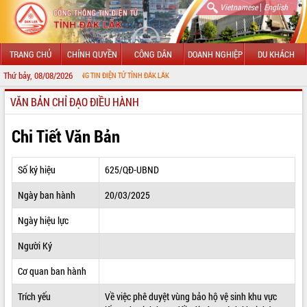
|
Vietnamese
English
TRANG CHỦ
CHÍNH QUYỀN
CÔNG DÂN
DOANH NGHIỆP
DU KHÁCH
Thứ bảy, 08/08/2026
I CỔNG THÔNG TIN ĐIỆN TỬ TỈNH ĐẮK LẮK
VĂN BẢN CHỈ ĐẠO ĐIỀU HÀNH
GIỚI THIỆU
LÃNH ĐẠO UBND TỈNH
Chi Tiết Văn Bản
TIN TỨC SỰ KIỆN
Số ký hiệu
625/QĐ-UBND
SỞ, BAN, NGÀNH
Ngày ban hành
20/03/2025
UBND CÁC XÃ, PHƯỜNG
Ngày hiệu lực
THÔNG TIN CHỈ ĐẠO ĐIỀU HÀNH
Người Ký
HỆ THỐNG VĂN BẢN
Cơ quan ban hành
Trích yếu
Về việc phê duyệt vùng bảo hộ vệ sinh khu vực
VĂN BẢN HĐND TỈNH