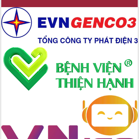
Xây dựng nền hành chính số đồng
hành cùng nông dân dân, doanh nghiệp
Giai đoạn 2026-2030, Đắk Lắk phấn
đấu có 77% xã đạt chuẩn nông thôn
mới
Chuyển đổi số 'mở đường' cho nông
nghiệp Đắk Lắk tăng trưởng bứt phá
Triển khai đồng bộ đo đạc, lập hồ sơ
địa chính, hoàn thiện cơ sở dữ liệu đất
đai
Ứng dụng sinh trắc học - Bước tiến
trong hành trình chuyển đổi số tại Đắk
Lắk
Đắk Lắk nâng cao hiệu quả công tác
Đảng từ Sổ tay đảng viên điện tử
Đắk Lắk đẩy mạnh nuôi biển công
nghệ, hướng tới phát triển thủy sản
bền vững
Tập huấn nâng cao năng lực triển khai
chuyển đổi số cho cán bộ, công chức