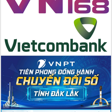
cấp xã
Đắk Lắk phát động hưởng ứng Ngày
Quyền của người tiêu dùng Việt Nam
2026
Đẩy mạnh cải cách hành chính, quyết
tâm đạt được mục tiêu tăng trưởng
hai con số trong năm 2026
Tổ chức trang trọng Lễ hội Đền thờ
Lương Văn Chánh năm 2026
Phó Bí thư Tỉnh ủy Đắk Lắk Đỗ Hữu
Huy giữ chức Bí thư Đảng ủy Ủy Ban
Nhân dân tỉnh
Bệnh án điện tử thúc đẩy chuyển đổi
số y tế tại Đắk Lắk
Chuyển đổi số thư viện: Mở rộng
không gian tri thức trong thời đại số
Đánh giá, rút kinh nghiệm công tác tổ
chức diễn tập trước ngày bầu cử
Chương trình “Gặp gỡ hữu nghị –
Friendship Meeting New Year 2026”