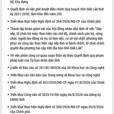
Bộ Xây dựng
VIDEO
Quyết định về việc phê duyệt điều chỉnh Quy hoạch tỉnh Đắk Lắk thời
kỳ 2021-2030, tầm nhìn đến năm 205
Triển khai thực hiện Nghị định số 304/2026/NĐ-CP của Chính phủ
Thành lập Đoàn giám sát của Hội đồng nhân dân tỉnh về việc “Sắp
xếp, tổ chức bộ máy; thực hiện các chế độ, chính sách cán bộ, công
chức, người lao động và trụ sở làm việc, cơ sở vật chất, phương tiện
phục vụ công tác thực hiện sắp xếp đơn vị hành chính, tổ chức chính
quyền địa phương hai cấp trên địa bàn tỉnh Đắk Lắk”
Về việc phân công cơ quan soạn thảo dự thảo Quyết định quy phạm
Trailer Lễ hội Sầu riêng Đắk Lắk năm
pháp luật của Ủy ban nhân dân tỉnh
2026
ý kiến về Báo cáo số 397/BC-SKHCN của Sở Khoa học và Công nghệ
Khám bệnh, cấp phát thuốc miễn phí
và tặng quà người dân xã Cư Pui
Triển khai các văn bản của Trung ương về khoa học và công nghệ
Hội nghị UBND tỉnh Đắk Lắk thường kỳ
Triển khai Nghị định số 302/2026/NĐ-CP ngày 01/8/2026 của Chính
tháng 7/2026
phủ
Lễ truy tặng danh hiệu “Bà Mẹ Việt
Triển khai Công văn số 3025-CV/ĐU ngày 06/8/2026 của Đảng ủy
ALBUM ẢNH
Nam Anh hùng” và trao Huân chương
UBND tỉnh
Lao động
Triển khai thực hiện Nghị định số 309/2026/NĐ-CP ngày 05/8/2026
UBND tỉnh Đắk Lắk triển khai nhiệm
của Chính phủ
vụ 6 tháng cuối năm 2026