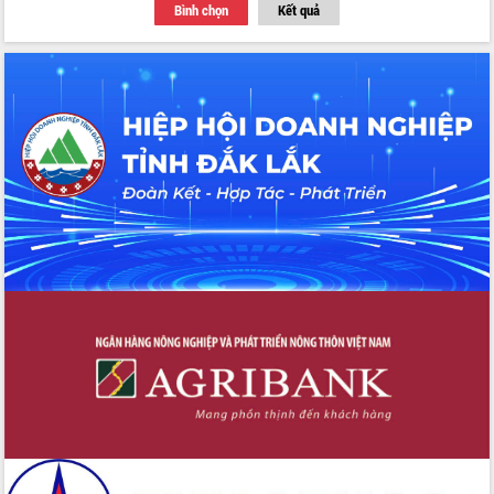
Bình chọn
Kết quả
với Tập đoàn Bưu chính Viễn thông
Việt Nam
Thứ trưởng Bộ Y tế làm việc với tỉnh
Đắk Lắk về phát triển nhân lực y tế
cho trạm y tế cấp xã
Du lịch Đắk Lắk nâng tầm trải nghiệm
du khách thông qua Hệ thống cơ sở dữ
liệu và Bản đồ số
Tập huấn ứng dụng trí tuệ nhân tạo (AI)
trong thương mại điện tử năm 2026
Đoàn đại biểu Quốc hội tỉnh Đắk Lắk
trao đổi thông tin trước Kỳ họp thứ
nhất, Quốc hội khóa XVI
Quyết liệt cải cách hành chính, khơi
thông nguồn lực phát triển
Nâng cao hiệu lực, hiệu quả HĐND
tỉnh thông qua hiện đại hóa hành chính
Xã Ea Phê gắn cải cách hành chính với
chuyển đổi số
Phó Chủ tịch Thường trực UBND tỉnh