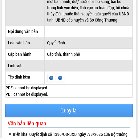
mới ban hành; được sửa đổi, bổ sung; bãi bỏ
trong lĩnh vực điện, lĩnh vực an toàn đập, hồ chứa
ĐIỂM TIN VĂN BẢN
thủy điện thuộc thẩm quyền giải quyết của UBND
tỉnh, UBND cấp huyện và Sở Công Thương
QUY HOẠCH - KẾ HOẠCH
Nội dung văn bản
Loại văn bản
Quyết định
Cấp ban hành
Cấp tỉnh, thành phố
Lĩnh vực
Tệp đính kèm
PDF cannot be displayed.
PDF cannot be displayed.
Quay lại
Văn bản liên quan
Triển khai Quyết định số 1390/QĐ-BXD ngày 7/8/2026 của Bộ trưởng