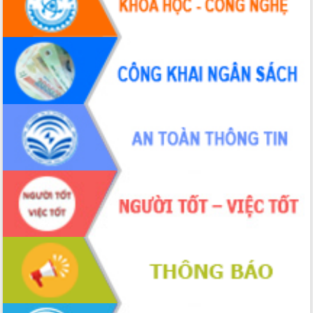
UBND tỉnh họp báo định kỳ tháng 4
năm 2026
Hội thảo khoa học “Giải pháp thúc đẩy
phát triển nền kinh tế xanh tại tỉnh
Đắk Lắk”
Tăng cường giám sát, đôn đốc thực
hiện nhiệm vụ quản lý tài sản công
hàng tuần
Tháo gỡ những vướng mắc, đẩy mạnh
công tác cải cách thủ tục hành chính
tại Trung tâm Phục vụ hành chính
công tỉnh
Đắk Lắk: Tôn vinh 46 giải pháp tại Hội
thi Sáng tạo Kỹ thuật 2024 - 2025
Đắk Lắk rà soát, điều chỉnh Đề án 190
về phát triển nuôi trồng thủy sản
Phó Chủ tịch UBND tỉnh Đắk Lắk
Trương Công Thái kiểm tra thực địa
Dự án cao tốc Khánh Hòa - Buôn Ma
Thuột