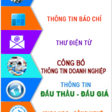
hiện Đề án 06 của Chính phủ
Họp báo thông tin về Hội nghị Công bố
Quy hoạch và Xúc tiến đầu tư tỉnh Đắk
Lắk
Khơi thông điểm nghẽn, đẩy nhanh
giải ngân vốn khắc phục thiên tai
HĐND tỉnh thông qua điều chỉnh Quy
hoạch tỉnh thời kỳ 2021-2030
Hội thảo góp ý hồ sơ điều chỉnh quy
hoạch tỉnh Đắk Lắk thời kỳ 2021-2030,
tầm nhìn đến năm 2050
Nâng cao hiệu quả hoạt động của các
doanh nghiệp nhà nước
Hội nghị triển khai kết nối mạng
truyền số liệu chuyên dùng phục vụ cơ
quan Đảng, Nhà nước
Lễ phát động chuỗi hoạt động chung
tay làm sạch môi trường
Xã Ea Kar bước chuyển mình trong
công tác cải cách hành chính mô hình
mới