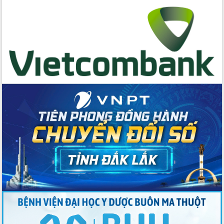
Tập huấn nâng cao năng lực triển khai
chuyển đổi số cho cán bộ, công chức
cấp xã
Đắk Lắk phát động hưởng ứng Ngày
Quyền của người tiêu dùng Việt Nam
2026
Đẩy mạnh cải cách hành chính, quyết
tâm đạt được mục tiêu tăng trưởng
hai con số trong năm 2026
Tổ chức trang trọng Lễ hội Đền thờ
Lương Văn Chánh năm 2026
Phó Bí thư Tỉnh ủy Đắk Lắk Đỗ Hữu
Huy giữ chức Bí thư Đảng ủy Ủy Ban
Nhân dân tỉnh
Bệnh án điện tử thúc đẩy chuyển đổi
số y tế tại Đắk Lắk
Chuyển đổi số thư viện: Mở rộng
không gian tri thức trong thời đại số
Đánh giá, rút kinh nghiệm công tác tổ
chức diễn tập trước ngày bầu cử