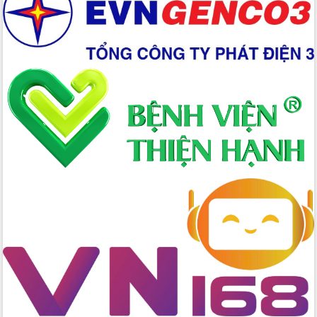
Hồ Thị Nguyên Thảo làm việc tại Trung
tâm Phục vụ hành chính công xã Ea
Phê
Xây dựng nền hành chính số đồng
hành cùng nông dân dân, doanh nghiệp
Giai đoạn 2026-2030, Đắk Lắk phấn
đấu có 77% xã đạt chuẩn nông thôn
mới
Chuyển đổi số 'mở đường' cho nông
nghiệp Đắk Lắk tăng trưởng bứt phá
Triển khai đồng bộ đo đạc, lập hồ sơ
địa chính, hoàn thiện cơ sở dữ liệu đất
đai
Ứng dụng sinh trắc học - Bước tiến
trong hành trình chuyển đổi số tại Đắk
Lắk
Đắk Lắk nâng cao hiệu quả công tác
Đảng từ Sổ tay đảng viên điện tử
Đắk Lắk đẩy mạnh nuôi biển công
nghệ, hướng tới phát triển thủy sản
bền vững