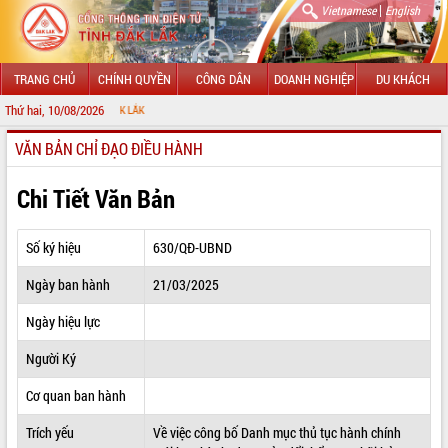
|
Vietnamese
English
TRANG CHỦ
CHÍNH QUYỀN
CÔNG DÂN
DOANH NGHIỆP
DU KHÁCH
Thứ hai, 10/08/2026
CHÀO MỪN
VĂN BẢN CHỈ ĐẠO ĐIỀU HÀNH
GIỚI THIỆU
LÃNH ĐẠO UBND TỈNH
Chi Tiết Văn Bản
TIN TỨC SỰ KIỆN
Số ký hiệu
630/QĐ-UBND
SỞ, BAN, NGÀNH
Ngày ban hành
21/03/2025
UBND CÁC XÃ, PHƯỜNG
Ngày hiệu lực
THÔNG TIN CHỈ ĐẠO ĐIỀU HÀNH
Người Ký
HỆ THỐNG VĂN BẢN
Cơ quan ban hành
Trích yếu
Về việc công bố Danh mục thủ tục hành chính
VĂN BẢN HĐND TỈNH