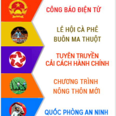
sầu riêng tại Đắk Lắk
Trình diễn nghệ thuật chế biến các
món ăn từ sầu riêng
Đắk Lắk công bố Quy hoạch và xúc
tiến đầu tư tỉnh
Ngành cá ngừ Đắk Lắk chủ động thích
ứng để giữ vững thị trường xuất khẩu
Diễn đàn Kinh tế tư nhân Việt Nam đột
phá cơ chế - Hợp tác công tư
Đề án 06 tạo bước ngoặt đột phá trong
cải cách hành chính tỉnh Đắk Lắk
Kết nối tour, đẩy mạnh chuyển đổi số
để phát triển du lịch Đắk Lắk
Khởi động Dự án Đầu tư xây dựng hạ
tầng kỹ thuật Cụm công nghiệp Tân
Tiến
Gặp mặt các cơ quan báo chí nhân Kỷ
niệm 101 năm Ngày Báo chí Cách
mạng Việt Nam
Đắk Lắk sơ kết 4 năm triển khai thực