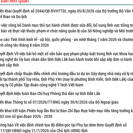
 bản liên quan
iển khai Quyết định số 2044/QĐ-BVHTTDL ngày 05/8/2026 của Bộ trưởng Bộ Văn 
ể thao và Du lịch
 việc công bố Danh mục thủ tục hành chính được sửa đổi, bổ sung lĩnh vực trồng tr
 bảo vệ thực vật thuộc phạm vi chức năng quản lý của Sở Nông nghiệp và Môi trư
o cáo Tình hình kinh tế - xã hội, quốc phòng - an ninh tháng 7 năm 2026 và chươn
ình công tác tháng 8 năm 2026
yết định Về việc bãi bỏ một số văn bản quy phạm pháp luật trong lĩnh vực khoa họ
ng nghệ do Ủy ban nhân dân tỉnh Đắk Lắk ban hành trước khi sắp xếp đơn vị hành
ính cấp tỉnh
yết định chấp thuận điều chỉnh chủ trương đầu tư dự án Xây dựng nhà máy xử lý r
ải tại thành phố Tuy Hòa, tỉnh Phú Yên (nay là phường Bình Kiến, tỉnh Đắk Lắk) củ
ng ty Cổ phần Tập đoàn công nghệ T-Tech Việt Nam
yết định kiện toàn Ban Chỉ huy Phòng thủ dân sự tỉnh Đắk Lắk
iển khai Thông tư số 07/2026/TT-BNG ngày 30/6/2026 của Bộ Ngoại giao
iển khai Kết luận Phiên họp lần thứ tư Ban Chỉ đạo thực hiện mục tiêu tăng trưởng k
 02 con số giai đoạn 2026 - 2030
ông báo Về việc đính chính tọa độ điểm góc tại Phụ lục kèm theo Quyết định số
17/QĐ-UBND ngày 21/7/2026 của Chủ tịch UBND tỉnh