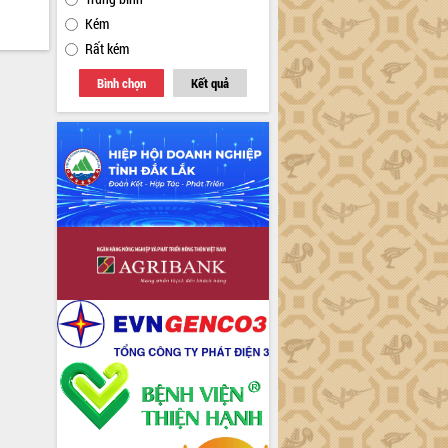
Kém
Rất kém
Bình chọn
Kết quả