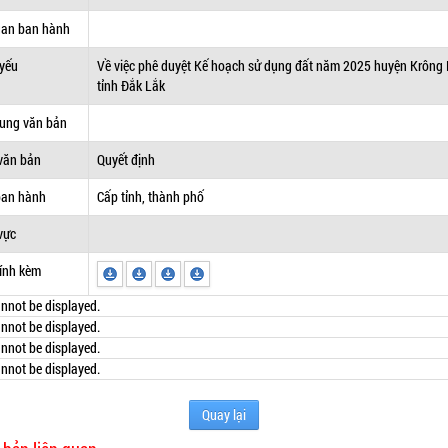
uan ban hành
 yếu
Về việc phê duyệt Kế hoạch sử dụng đất năm 2025 huyện Krông 
tỉnh Đắk Lắk
dung văn bản
văn bản
Quyết định
ban hành
Cấp tỉnh, thành phố
vực
ính kèm
nnot be displayed.
nnot be displayed.
nnot be displayed.
nnot be displayed.
Quay lại