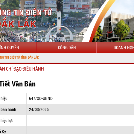
ÍNH QUYỀN
CÔNG DÂN
DOANH NGH
N TỬ TỈNH ĐẮK LẮK
ẢN CHỈ ĐẠO ĐIỀU HÀNH
 Tiết Văn Bản
 hiệu
647/QĐ-UBND
 ban hành
24/03/2025
hiệu lực
i Ký