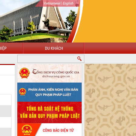
|
Vietnamese
English
IỆP
DU KHÁCH