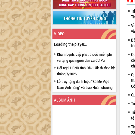
Văn
Tr
Th
Về
và
VIDEO
Bá
Loading the player...
tr
Khám bệnh, cấp phát thuốc miễn phí
Qu
cô
và tặng quà người dân xã Cư Pui
ch
Hội nghị UBND tỉnh Đắk Lắk thường kỳ
tháng 7/2026
Qu
th
Lễ truy tặng danh hiệu “Bà Mẹ Việt
Cô
Nam Anh hùng” và trao Huân chương
Lao động
Qu
ALBUM ẢNH
UBND tỉnh Đắk Lắk triển khai nhiệm
Tr
vụ 6 tháng cuối năm 2026
Tr
Kỳ họp thứ Hai, Hội đồng nhân dân
tế
tỉnh khóa XI quyết nghị nhiều nội dung
quan trọng
Th
23
Bí thư Tỉnh ủy Lương Nguyễn Minh