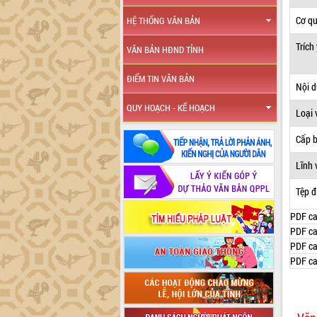
Cơ q
HỆ THỐNG VĂN BẢN
Trích
VĂN BẢN HĐND TỈNH
ĐIỂM TIN VĂN BẢN
Nội 
QUY HOẠCH - KẾ HOẠCH
Loại 
Cấp 
Lĩnh 
Tệp đ
PDF ca
PDF ca
PDF ca
PDF ca