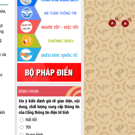
hóa,
ọt
ờng
g
c và
ác
a
BÌNH CHỌN
Xin ý kiến đánh giá về giao diện, nội
dung, chất lượng cung cấp thông tin
inh
của Cổng thông tin điện tử tỉnh
Rất tốt
Tốt
Trung bình