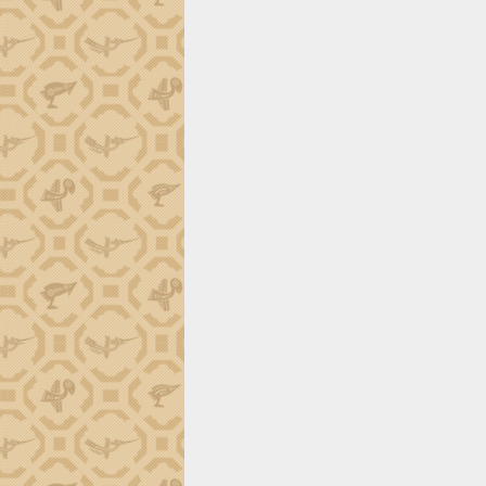
tiến đầu tư tỉnh
Ngành cá ngừ Đắk Lắk chủ động thích
ứng để giữ vững thị trường xuất khẩu
Diễn đàn Kinh tế tư nhân Việt Nam đột
phá cơ chế - Hợp tác công tư
Đề án 06 tạo bước ngoặt đột phá trong
cải cách hành chính tỉnh Đắk Lắk
Kết nối tour, đẩy mạnh chuyển đổi số
để phát triển du lịch Đắk Lắk
Khởi động Dự án Đầu tư xây dựng hạ
tầng kỹ thuật Cụm công nghiệp Tân
Tiến
Gặp mặt các cơ quan báo chí nhân Kỷ
niệm 101 năm Ngày Báo chí Cách
mạng Việt Nam
Đắk Lắk sơ kết 4 năm triển khai thực
hiện Đề án 06 của Chính phủ
Họp báo thông tin về Hội nghị Công bố
Quy hoạch và Xúc tiến đầu tư tỉnh Đắk
Lắk