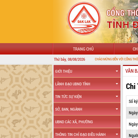
TRANG CHỦ
CH
Thứ bảy, 08/08/2026
CHÀO MỪNG ĐẾN VỚI CỔNG THÔNG TIN ĐIỆ
VĂN B
GIỚI THIỆU
Chi
LÃNH ĐẠO UBND TỈNH
TIN TỨC SỰ KIỆN
Số ký
SỞ, BAN, NGÀNH
Ngày
UBND CÁC XÃ, PHƯỜNG
Ngày 
THÔNG TIN CHỈ ĐẠO ĐIỀU HÀNH
Ngườ