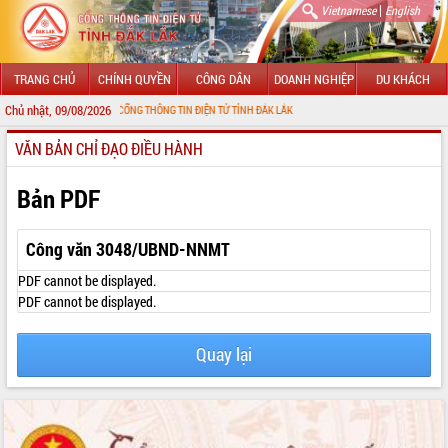
|
Vietnamese
English
TRANG CHỦ
CHÍNH QUYỀN
CÔNG DÂN
DOANH NGHIỆP
DU KHÁCH
Chủ nhật, 09/08/2026
MỪNG ĐẾN VỚI CỔNG THÔNG TIN ĐIỆN TỬ TỈNH ĐẮK LẮK
VĂN BẢN CHỈ ĐẠO ĐIỀU HÀNH
GIỚI THIỆU
LÃNH ĐẠO UBND TỈNH
Bản PDF
TIN TỨC SỰ KIỆN
Công văn 3048/UBND-NNMT
SỞ, BAN, NGÀNH
PDF cannot be displayed.
PDF cannot be displayed.
UBND CÁC XÃ, PHƯỜNG
Quay lại
THÔNG TIN CHỈ ĐẠO ĐIỀU HÀNH
HỆ THỐNG VĂN BẢN
VĂN BẢN HĐND TỈNH