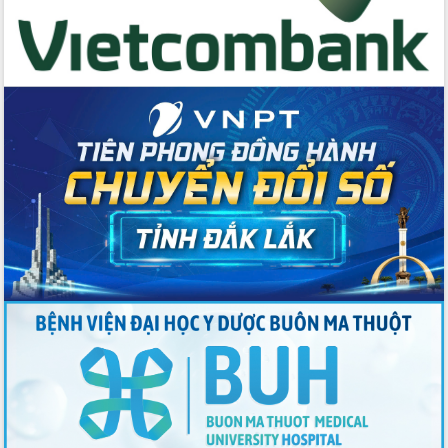
với Tập đoàn Bưu chính Viễn thông
Việt Nam
Thứ trưởng Bộ Y tế làm việc với tỉnh
Đắk Lắk về phát triển nhân lực y tế
cho trạm y tế cấp xã
Du lịch Đắk Lắk nâng tầm trải nghiệm
du khách thông qua Hệ thống cơ sở dữ
liệu và Bản đồ số
Tập huấn ứng dụng trí tuệ nhân tạo (AI)
trong thương mại điện tử năm 2026
Đoàn đại biểu Quốc hội tỉnh Đắk Lắk
trao đổi thông tin trước Kỳ họp thứ
nhất, Quốc hội khóa XVI
Quyết liệt cải cách hành chính, khơi
thông nguồn lực phát triển
Nâng cao hiệu lực, hiệu quả HĐND
tỉnh thông qua hiện đại hóa hành chính
Xã Ea Phê gắn cải cách hành chính với
chuyển đổi số
Phó Chủ tịch Thường trực UBND tỉnh