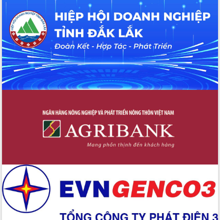
UBND tỉnh họp báo định kỳ tháng 4
năm 2026
Hội thảo khoa học “Giải pháp thúc đẩy
phát triển nền kinh tế xanh tại tỉnh
Đắk Lắk”
Tăng cường giám sát, đôn đốc thực
hiện nhiệm vụ quản lý tài sản công
hàng tuần
Tháo gỡ những vướng mắc, đẩy mạnh
công tác cải cách thủ tục hành chính
tại Trung tâm Phục vụ hành chính
công tỉnh
Đắk Lắk: Tôn vinh 46 giải pháp tại Hội
thi Sáng tạo Kỹ thuật 2024 - 2025
Đắk Lắk rà soát, điều chỉnh Đề án 190
về phát triển nuôi trồng thủy sản
Phó Chủ tịch UBND tỉnh Đắk Lắk
Trương Công Thái kiểm tra thực địa
Dự án cao tốc Khánh Hòa - Buôn Ma
Thuột