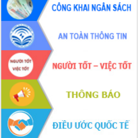
sầu riêng tại Đắk Lắk
Trình diễn nghệ thuật chế biến các
món ăn từ sầu riêng
Đắk Lắk công bố Quy hoạch và xúc
tiến đầu tư tỉnh
Ngành cá ngừ Đắk Lắk chủ động thích
ứng để giữ vững thị trường xuất khẩu
Diễn đàn Kinh tế tư nhân Việt Nam đột
phá cơ chế - Hợp tác công tư
Đề án 06 tạo bước ngoặt đột phá trong
cải cách hành chính tỉnh Đắk Lắk
Kết nối tour, đẩy mạnh chuyển đổi số
để phát triển du lịch Đắk Lắk
Khởi động Dự án Đầu tư xây dựng hạ
tầng kỹ thuật Cụm công nghiệp Tân
Tiến
Gặp mặt các cơ quan báo chí nhân Kỷ
niệm 101 năm Ngày Báo chí Cách
mạng Việt Nam
Đắk Lắk sơ kết 4 năm triển khai thực