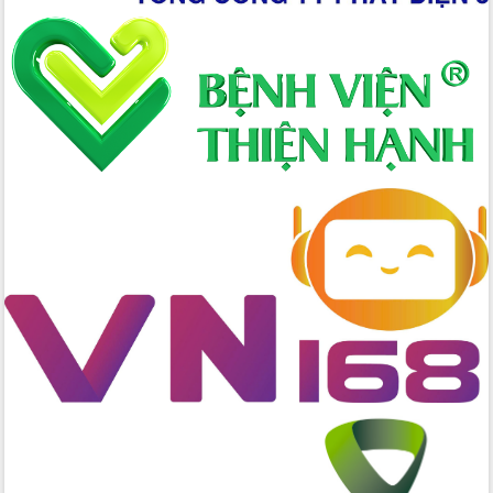
Định vị cà phê Việt Nam như một “di
sản sống” trong dòng chảy toàn cầu
Xây dựng nông thôn mới: Nâng cao đời
sống người dân từ những mô hình thiết
thực
Quyết liệt tháo gỡ vướng mắc, đẩy
nhanh tiến độ các dự án trọng điểm
trong Khu kinh tế Nam Phú Yên
Hòn Yến phát triển du lịch gắn với bảo
tồn biển
Lấy ý kiến điều chỉnh Quy hoạch tỉnh
Đắk Lắk thời kỳ 2021-2030, tầm nhìn
đến năm 2050
Phát động chiến dịch 30 ngày đêm
giải phóng mặt bằng Tuyến đường bộ
ven biển
Đắk Lắk nỗ lực thúc đẩy tăng trưởng
kinh tế từ 10% trở lên trong Quý
II/2026
Đắk Lắk ký kết thỏa thuận hợp tác về
chuyển đổi số giai đoạn 2026 – 2030