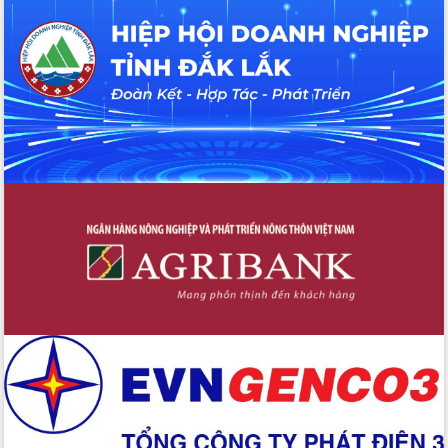
Tháo gỡ những vướng mắc, đẩy mạnh
công tác cải cách thủ tục hành chính
tại Trung tâm Phục vụ hành chính
công tỉnh
Đắk Lắk: Tôn vinh 46 giải pháp tại Hội
thi Sáng tạo Kỹ thuật 2024 - 2025
Đắk Lắk rà soát, điều chỉnh Đề án 190
về phát triển nuôi trồng thủy sản
Phó Chủ tịch UBND tỉnh Đắk Lắk
Trương Công Thái kiểm tra thực địa
Dự án cao tốc Khánh Hòa - Buôn Ma
Thuột
Định vị cà phê Việt Nam như một “di
sản sống” trong dòng chảy toàn cầu
Xây dựng nông thôn mới: Nâng cao đời
sống người dân từ những mô hình thiết
thực
Quyết liệt tháo gỡ vướng mắc, đẩy
nhanh tiến độ các dự án trọng điểm
trong Khu kinh tế Nam Phú Yên