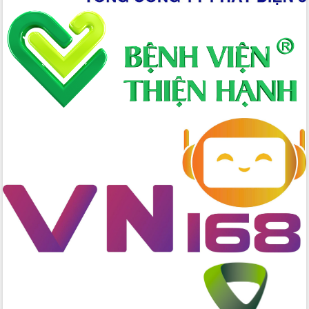
Hòn Yến phát triển du lịch gắn với bảo
tồn biển
Lấy ý kiến điều chỉnh Quy hoạch tỉnh
Đắk Lắk thời kỳ 2021-2030, tầm nhìn
đến năm 2050
Phát động chiến dịch 30 ngày đêm
giải phóng mặt bằng Tuyến đường bộ
ven biển
Đắk Lắk nỗ lực thúc đẩy tăng trưởng
kinh tế từ 10% trở lên trong Quý
II/2026
Đắk Lắk ký kết thỏa thuận hợp tác về
chuyển đổi số giai đoạn 2026 – 2030
với Tập đoàn Bưu chính Viễn thông
Việt Nam
Thứ trưởng Bộ Y tế làm việc với tỉnh
Đắk Lắk về phát triển nhân lực y tế
cho trạm y tế cấp xã
Du lịch Đắk Lắk nâng tầm trải nghiệm
du khách thông qua Hệ thống cơ sở dữ
liệu và Bản đồ số