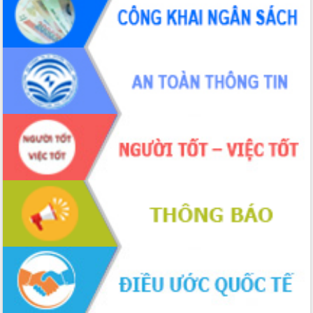
phá cơ chế - Hợp tác công tư
Đề án 06 tạo bước ngoặt đột phá trong
cải cách hành chính tỉnh Đắk Lắk
Kết nối tour, đẩy mạnh chuyển đổi số
để phát triển du lịch Đắk Lắk
Khởi động Dự án Đầu tư xây dựng hạ
tầng kỹ thuật Cụm công nghiệp Tân
Tiến
Gặp mặt các cơ quan báo chí nhân Kỷ
niệm 101 năm Ngày Báo chí Cách
mạng Việt Nam
Đắk Lắk sơ kết 4 năm triển khai thực
hiện Đề án 06 của Chính phủ
Họp báo thông tin về Hội nghị Công bố
Quy hoạch và Xúc tiến đầu tư tỉnh Đắk
Lắk
Khơi thông điểm nghẽn, đẩy nhanh
giải ngân vốn khắc phục thiên tai
HĐND tỉnh thông qua điều chỉnh Quy
hoạch tỉnh thời kỳ 2021-2030