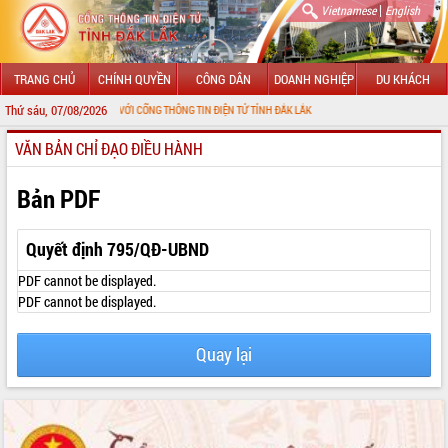
|
Vietnamese
English
TRANG CHỦ
CHÍNH QUYỀN
CÔNG DÂN
DOANH NGHIỆP
DU KHÁCH
Thứ sáu, 07/08/2026
ÀO MỪNG ĐẾN VỚI CỔNG THÔNG TIN ĐIỆN TỬ TỈNH ĐẮK LẮK
VĂN BẢN CHỈ ĐẠO ĐIỀU HÀNH
GIỚI THIỆU
LÃNH ĐẠO UBND TỈNH
Bản PDF
TIN TỨC SỰ KIỆN
Quyết định 795/QĐ-UBND
SỞ, BAN, NGÀNH
PDF cannot be displayed.
PDF cannot be displayed.
UBND CÁC XÃ, PHƯỜNG
Quay lại
THÔNG TIN CHỈ ĐẠO ĐIỀU HÀNH
HỆ THỐNG VĂN BẢN
VĂN BẢN HĐND TỈNH