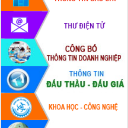
phát triển mới
Thường trực HĐND tỉnh Đắk Lắk gặp
mặt Đoàn chuyên gia y tế TP. Hồ Chí
Minh
Lễ truy điệu và an táng hài cốt liệt sĩ
tại Nghĩa trang Liệt sĩ xã Sơn Hòa
Bàn giải pháp tháo gỡ khó khăn trong
xuất khẩu sầu riêng và triển khai quy
định EUDR
Thứ trưởng Bộ Nông nghiệp và Môi
trường Nguyễn Hoàng Hiệp khảo sát
vùng trồng và doanh nghiệp đóng gói
sầu riêng tại Đắk Lắk
Trình diễn nghệ thuật chế biến các
món ăn từ sầu riêng
Đắk Lắk công bố Quy hoạch và xúc
tiến đầu tư tỉnh
Ngành cá ngừ Đắk Lắk chủ động thích
ứng để giữ vững thị trường xuất khẩu
Diễn đàn Kinh tế tư nhân Việt Nam đột