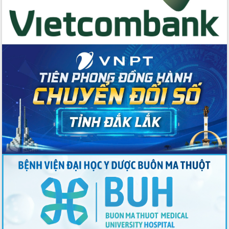
Tập huấn ứng dụng trí tuệ nhân tạo (AI)
trong thương mại điện tử năm 2026
Đoàn đại biểu Quốc hội tỉnh Đắk Lắk
trao đổi thông tin trước Kỳ họp thứ
nhất, Quốc hội khóa XVI
Quyết liệt cải cách hành chính, khơi
thông nguồn lực phát triển
Nâng cao hiệu lực, hiệu quả HĐND
tỉnh thông qua hiện đại hóa hành chính
Xã Ea Phê gắn cải cách hành chính với
chuyển đổi số
Phó Chủ tịch Thường trực UBND tỉnh
Hồ Thị Nguyên Thảo làm việc tại Trung
tâm Phục vụ hành chính công xã Ea
Phê
Xây dựng nền hành chính số đồng
hành cùng nông dân dân, doanh nghiệp
Giai đoạn 2026-2030, Đắk Lắk phấn
đấu có 77% xã đạt chuẩn nông thôn
mới