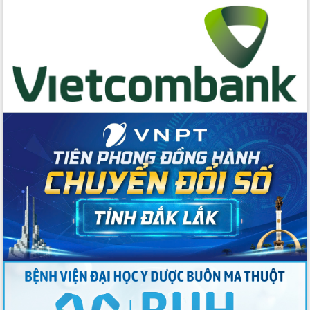
cấp xã
Đắk Lắk phát động hưởng ứng Ngày
Quyền của người tiêu dùng Việt Nam
2026
Đẩy mạnh cải cách hành chính, quyết
tâm đạt được mục tiêu tăng trưởng
hai con số trong năm 2026
Tổ chức trang trọng Lễ hội Đền thờ
Lương Văn Chánh năm 2026
Phó Bí thư Tỉnh ủy Đắk Lắk Đỗ Hữu
Huy giữ chức Bí thư Đảng ủy Ủy Ban
Nhân dân tỉnh
Bệnh án điện tử thúc đẩy chuyển đổi
số y tế tại Đắk Lắk
Chuyển đổi số thư viện: Mở rộng
không gian tri thức trong thời đại số
Đánh giá, rút kinh nghiệm công tác tổ
chức diễn tập trước ngày bầu cử
Chương trình “Gặp gỡ hữu nghị –
Friendship Meeting New Year 2026”