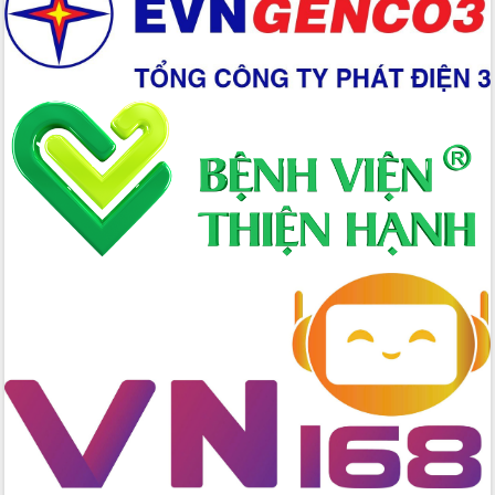
Xây dựng nền hành chính số đồng
hành cùng nông dân dân, doanh nghiệp
Giai đoạn 2026-2030, Đắk Lắk phấn
đấu có 77% xã đạt chuẩn nông thôn
mới
Chuyển đổi số 'mở đường' cho nông
nghiệp Đắk Lắk tăng trưởng bứt phá
Triển khai đồng bộ đo đạc, lập hồ sơ
địa chính, hoàn thiện cơ sở dữ liệu đất
đai
Ứng dụng sinh trắc học - Bước tiến
trong hành trình chuyển đổi số tại Đắk
Lắk
Đắk Lắk nâng cao hiệu quả công tác
Đảng từ Sổ tay đảng viên điện tử
Đắk Lắk đẩy mạnh nuôi biển công
nghệ, hướng tới phát triển thủy sản
bền vững
Tập huấn nâng cao năng lực triển khai
chuyển đổi số cho cán bộ, công chức