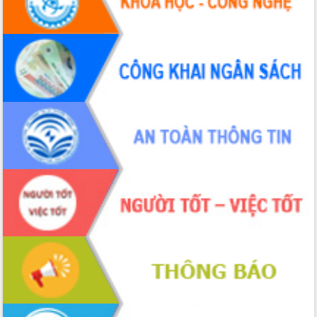
Hội thảo khoa học “Giải pháp thúc đẩy
phát triển nền kinh tế xanh tại tỉnh
Đắk Lắk”
Tăng cường giám sát, đôn đốc thực
hiện nhiệm vụ quản lý tài sản công
hàng tuần
Tháo gỡ những vướng mắc, đẩy mạnh
công tác cải cách thủ tục hành chính
tại Trung tâm Phục vụ hành chính
công tỉnh
Đắk Lắk: Tôn vinh 46 giải pháp tại Hội
thi Sáng tạo Kỹ thuật 2024 - 2025
Đắk Lắk rà soát, điều chỉnh Đề án 190
về phát triển nuôi trồng thủy sản
Phó Chủ tịch UBND tỉnh Đắk Lắk
Trương Công Thái kiểm tra thực địa
Dự án cao tốc Khánh Hòa - Buôn Ma
Thuột
Định vị cà phê Việt Nam như một “di
sản sống” trong dòng chảy toàn cầu