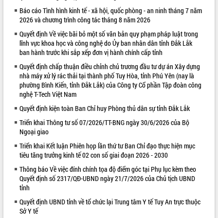
Báo cáo Tình hình kinh tế - xã hội, quốc phòng - an ninh tháng 7 năm
VIDEO
2026 và chương trình công tác tháng 8 năm 2026
Quyết định Về việc bãi bỏ một số văn bản quy phạm pháp luật trong
lĩnh vực khoa học và công nghệ do Ủy ban nhân dân tỉnh Đắk Lắk
ban hành trước khi sắp xếp đơn vị hành chính cấp tỉnh
Quyết định chấp thuận điều chỉnh chủ trương đầu tư dự án Xây dựng
nhà máy xử lý rác thải tại thành phố Tuy Hòa, tỉnh Phú Yên (nay là
phường Bình Kiến, tỉnh Đắk Lắk) của Công ty Cổ phần Tập đoàn công
nghệ T-Tech Việt Nam
Quyết định kiện toàn Ban Chỉ huy Phòng thủ dân sự tỉnh Đắk Lắk
Khám bệnh, cấp phát thuốc miễn phí
và tặng quà người dân xã Cư Pui
Triển khai Thông tư số 07/2026/TT-BNG ngày 30/6/2026 của Bộ
Ngoại giao
Hội nghị UBND tỉnh Đắk Lắk thường kỳ
tháng 7/2026
Triển khai Kết luận Phiên họp lần thứ tư Ban Chỉ đạo thực hiện mục
Lễ truy tặng danh hiệu “Bà Mẹ Việt
tiêu tăng trưởng kinh tế 02 con số giai đoạn 2026 - 2030
Nam Anh hùng” và trao Huân chương
Thông báo Về việc đính chính tọa độ điểm góc tại Phụ lục kèm theo
Lao động
Quyết định số 2317/QĐ-UBND ngày 21/7/2026 của Chủ tịch UBND
ALBUM ẢNH
UBND tỉnh Đắk Lắk triển khai nhiệm
tỉnh
vụ 6 tháng cuối năm 2026
Quyết định UBND tỉnh về tổ chức lại Trung tâm Y tế Tuy An trực thuộc
Kỳ họp thứ Hai, Hội đồng nhân dân
Sở Y tế
tỉnh khóa XI quyết nghị nhiều nội dung