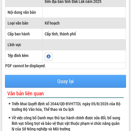
trên địa bàn tỉnh Đắk Lắk năm 2025
ĐIỂM TIN VĂN BẢN
Nội dung văn bản
QUY HOẠCH - KẾ HOẠCH
Loại văn bản
Kế hoạch
Cấp ban hành
Cấp tỉnh, thành phố
Lĩnh vực
Tệp đính kèm
PDF cannot be displayed.
Quay lại
Văn bản liên quan
Triển khai Quyết định số 2044/QĐ-BVHTTDL ngày 05/8/2026 của Bộ
trưởng Bộ Văn hóa, Thể thao và Du lịch
Về việc công bố Danh mục thủ tục hành chính được sửa đổi, bổ sung
lĩnh vực trồng trọt và bảo vệ thực vật thuộc phạm vi chức năng quản
lý của Sở Nông nghiệp và Môi trường