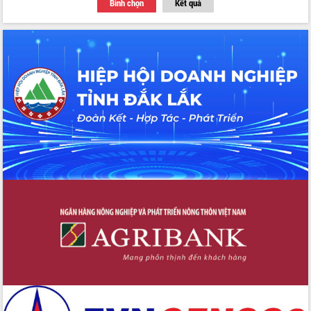
Bình chọn
Kết quả
Thứ trưởng Bộ Y tế làm việc với tỉnh
Đắk Lắk về phát triển nhân lực y tế
cho trạm y tế cấp xã
Du lịch Đắk Lắk nâng tầm trải nghiệm
du khách thông qua Hệ thống cơ sở dữ
liệu và Bản đồ số
Tập huấn ứng dụng trí tuệ nhân tạo (AI)
trong thương mại điện tử năm 2026
Đoàn đại biểu Quốc hội tỉnh Đắk Lắk
trao đổi thông tin trước Kỳ họp thứ
nhất, Quốc hội khóa XVI
Quyết liệt cải cách hành chính, khơi
thông nguồn lực phát triển
Nâng cao hiệu lực, hiệu quả HĐND
tỉnh thông qua hiện đại hóa hành chính
Xã Ea Phê gắn cải cách hành chính với
chuyển đổi số
Phó Chủ tịch Thường trực UBND tỉnh
Hồ Thị Nguyên Thảo làm việc tại Trung
tâm Phục vụ hành chính công xã Ea
Phê