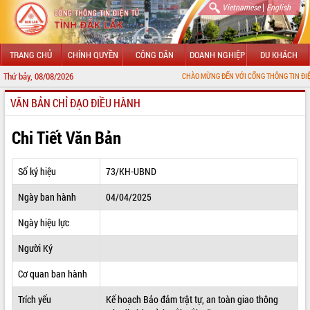
|
Vietnamese
English
TRANG CHỦ
CHÍNH QUYỀN
CÔNG DÂN
DOANH NGHIỆP
DU KHÁCH
Thứ bảy, 08/08/2026
CHÀO MỪNG ĐẾN VỚI CỔNG THÔNG TIN ĐIỆN TỬ TỈNH Đ
VĂN BẢN CHỈ ĐẠO ĐIỀU HÀNH
GIỚI THIỆU
LÃNH ĐẠO UBND TỈNH
Chi Tiết Văn Bản
TIN TỨC SỰ KIỆN
Số ký hiệu
73/KH-UBND
SỞ, BAN, NGÀNH
Ngày ban hành
04/04/2025
UBND CÁC XÃ, PHƯỜNG
Ngày hiệu lực
THÔNG TIN CHỈ ĐẠO ĐIỀU HÀNH
Người Ký
HỆ THỐNG VĂN BẢN
Cơ quan ban hành
Trích yếu
Kế hoạch Bảo đảm trật tự, an toàn giao thông
VĂN BẢN HĐND TỈNH