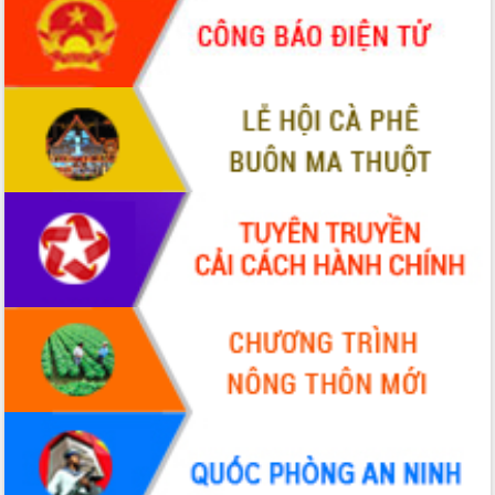
món ăn từ sầu riêng
Đắk Lắk công bố Quy hoạch và xúc
tiến đầu tư tỉnh
Ngành cá ngừ Đắk Lắk chủ động thích
ứng để giữ vững thị trường xuất khẩu
Diễn đàn Kinh tế tư nhân Việt Nam đột
phá cơ chế - Hợp tác công tư
Đề án 06 tạo bước ngoặt đột phá trong
cải cách hành chính tỉnh Đắk Lắk
Kết nối tour, đẩy mạnh chuyển đổi số
để phát triển du lịch Đắk Lắk
Khởi động Dự án Đầu tư xây dựng hạ
tầng kỹ thuật Cụm công nghiệp Tân
Tiến
Gặp mặt các cơ quan báo chí nhân Kỷ
niệm 101 năm Ngày Báo chí Cách
mạng Việt Nam
Đắk Lắk sơ kết 4 năm triển khai thực
hiện Đề án 06 của Chính phủ
Họp báo thông tin về Hội nghị Công bố