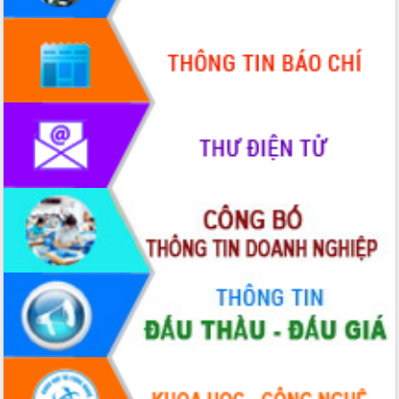
Quy hoạch và Xúc tiến đầu tư tỉnh Đắk
Lắk
Khơi thông điểm nghẽn, đẩy nhanh
giải ngân vốn khắc phục thiên tai
HĐND tỉnh thông qua điều chỉnh Quy
hoạch tỉnh thời kỳ 2021-2030
Hội thảo góp ý hồ sơ điều chỉnh quy
hoạch tỉnh Đắk Lắk thời kỳ 2021-2030,
tầm nhìn đến năm 2050
Nâng cao hiệu quả hoạt động của các
doanh nghiệp nhà nước
Hội nghị triển khai kết nối mạng
truyền số liệu chuyên dùng phục vụ cơ
quan Đảng, Nhà nước
Lễ phát động chuỗi hoạt động chung
tay làm sạch môi trường
Xã Ea Kar bước chuyển mình trong
công tác cải cách hành chính mô hình
mới
UBND tỉnh họp báo định kỳ tháng 4
năm 2026